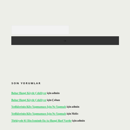
Arama
SON YORUMLAR
Bahar Hangi Köyde Çekiliyor
için
admin
Bahar Hangi Köyde Çekiliyor
için
Çoban
Yediklerinin Kilo Yapmaması Için Ne Yapmalı
için
admin
Yediklerinin Kilo Yapmaması Için Ne Yapmalı
için
Melis
Türkiyede 81 Ilin Isminde En Az Hangi Harf Vardır
için
admin