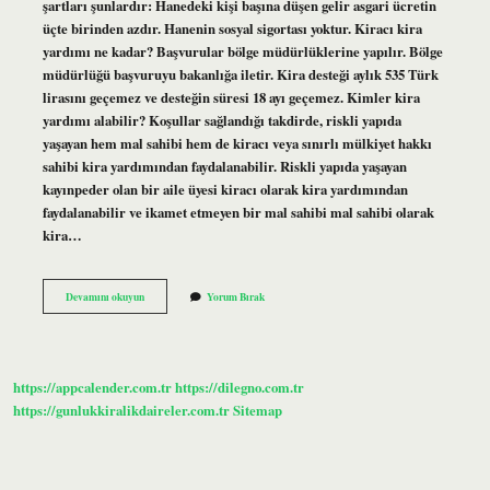
şartları şunlardır: Hanedeki kişi başına düşen gelir asgari ücretin
üçte birinden azdır. Hanenin sosyal sigortası yoktur. Kiracı kira
yardımı ne kadar? Başvurular bölge müdürlüklerine yapılır. Bölge
müdürlüğü başvuruyu bakanlığa iletir. Kira desteği aylık 535 Türk
lirasını geçemez ve desteğin süresi 18 ayı geçemez. Kimler kira
yardımı alabilir? Koşullar sağlandığı takdirde, riskli yapıda
yaşayan hem mal sahibi hem de kiracı veya sınırlı mülkiyet hakkı
sahibi kira yardımından faydalanabilir. Riskli yapıda yaşayan
kayınpeder olan bir aile üyesi kiracı olarak kira yardımından
faydalanabilir ve ikamet etmeyen bir mal sahibi mal sahibi olarak
kira…
Kiracılara
Devamını okuyun
Yorum Bırak
Kira
Yardımı
Var
Mı
https://appcalender.com.tr
https://dilegno.com.tr
https://gunlukkiralikdaireler.com.tr
Sitemap