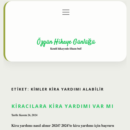
menüyü
Anasayfa
Gizlilik Politikası
Yasal Uyarı
aç
Hakkımızda
Özgün Hikaye Günlüğü
Kendi hikayenle ilham bul!
ETIKET:
KIMLER KIRA YARDIMI ALABILIR
KIRACILARA KIRA YARDIMI VAR MI
Tarih: Kasım 26, 2024
Kira yardımı nasıl alınır 2024? 2024’te kira yardımı için başvuru