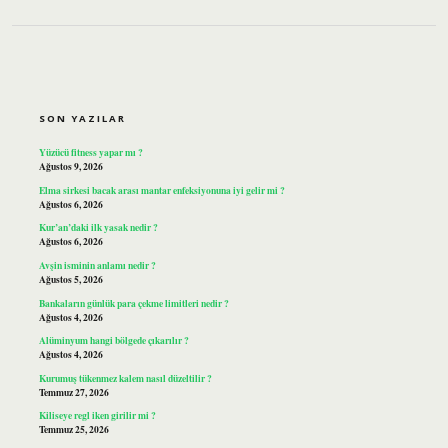
SIDEBAR
SON YAZILAR
Yüzücü fitness yapar mı ?
Ağustos 9, 2026
Elma sirkesi bacak arası mantar enfeksiyonuna iyi gelir mi ?
Ağustos 6, 2026
Kur’an’daki ilk yasak nedir ?
Ağustos 6, 2026
Avşin isminin anlamı nedir ?
Ağustos 5, 2026
Bankaların günlük para çekme limitleri nedir ?
Ağustos 4, 2026
Alüminyum hangi bölgede çıkarılır ?
Ağustos 4, 2026
Kurumuş tükenmez kalem nasıl düzeltilir ?
Temmuz 27, 2026
Kiliseye regl iken girilir mi ?
Temmuz 25, 2026