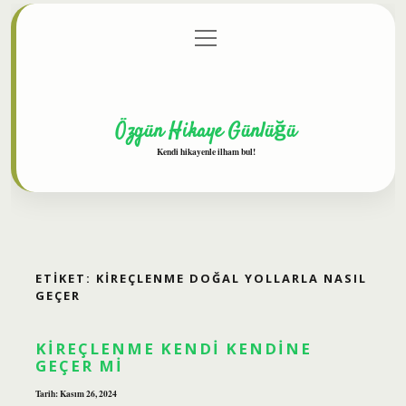
menüyü
Anasayfa
Gizlilik Politikası
Yasal Uyarı
aç
Hakkımızda
Özgün Hikaye Günlüğü
Kendi hikayenle ilham bul!
ETIKET:
KIREÇLENME DOĞAL YOLLARLA NASIL
GEÇER
KIREÇLENME KENDI KENDINE
GEÇER MI
Tarih: Kasım 26, 2024