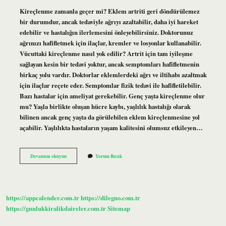
Kireçlenme zamanla geçer mi? Eklem artriti geri döndürülemez
bir durumdur, ancak tedaviyle ağrıyı azaltabilir, daha iyi hareket
edebilir ve hastalığın ilerlemesini önleyebilirsiniz. Doktorunuz
ağrınızı hafifletmek için ilaçlar, kremler ve losyonlar kullanabilir.
Vücuttaki kireçlenme nasıl yok edilir? Artrit için tam iyileşme
sağlayan kesin bir tedavi yoktur, ancak semptomları hafifletmenin
birkaç yolu vardır. Doktorlar eklemlerdeki ağrı ve iltihabı azaltmak
için ilaçlar reçete eder. Semptomlar fizik tedavi ile hafifletilebilir.
Bazı hastalar için ameliyat gerekebilir. Genç yaşta kireçlenme olur
mu? Yaşla birlikte oluşan hücre kaybı, yaşlılık hastalığı olarak
bilinen ancak genç yaşta da görülebilen eklem kireçlenmesine yol
açabilir. Yaşlılıkta hastaların yaşam kalitesini olumsuz etkileyen…
Kireçlenme
Devamını okuyun
Yorum Bırak
Kendi
Kendine
Geçer
Mi
https://appcalender.com.tr
https://dilegno.com.tr
https://gunlukkiralikdaireler.com.tr
Sitemap