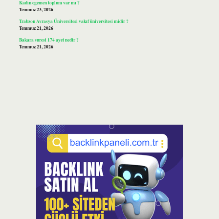
Kadın egemen toplum var mı ?
Temmuz 23, 2026
Trabzon Avrasya Üniversitesi vakıf üniversitesi midir ?
Temmuz 21, 2026
Bakara suresi 174 ayet nedir ?
Temmuz 21, 2026