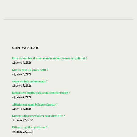
SIDEBAR
SON YAZILAR
Elma sirkesi bacak arası mantar enfeksiyonuna iyi gelir mi ?
Ağustos 6, 2026
Kur’an’daki ilk yasak nedir ?
Ağustos 6, 2026
Avşin isminin anlamı nedir ?
Ağustos 5, 2026
Bankaların günlük para çekme limitleri nedir ?
Ağustos 4, 2026
Alüminyum hangi bölgede çıkarılır ?
Ağustos 4, 2026
Kurumuş tükenmez kalem nasıl düzeltilir ?
Temmuz 27, 2026
Kiliseye regl iken girilir mi ?
Temmuz 25, 2026