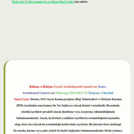
Türkiyede 81 Ilin Isminde En Az Hangi Harf Vardır
için
admin
lbet
Reklam ve İletişim:
E-mail:
backlinkpaneli@gmail.com
Teams:
forumhizmeti@gmail.com
Whatsapp: 0262 606 0 726
Telegram: @karabul
Yasal Uyarı:
Sitemiz, 5651 Sayılı Kanun gereğince Bilgi Teknolojileri ve İletişim Kurumu
(BTK) tarafından onaylanmış bir Yer Sağlayıcı olarak hizmet vermektedir. Bu nedenle,
sitedeki içerikleri proaktif olarak denetleme veya araştırma yükümlülüğümüz
bulunmamaktadır. Ancak, üyelerimiz yazdıkları içeriklerin sorumluluğunu taşımakta
olup, siteye üye olarak bu sorumluluğu kabul etmiş sayılırlar. Bu internet sitesi, herhangi
bir marka, kurum veya şahıs şirketi ile hiçbir bağlantısı bulunmamaktadır. Sitede yalnızca