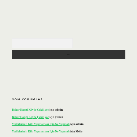
Arama
SON YORUMLAR
Bahar Hangi Köyde Çekiliyor
için
admin
Bahar Hangi Köyde Çekiliyor
için
Çoban
Yediklerinin Kilo Yapmaması Için Ne Yapmalı
için
admin
Yediklerinin Kilo Yapmaması Için Ne Yapmalı
için
Melis