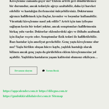
Kireçlenme zamanla geçer mi? Eklem artriti geri döndürülemez
bir durumdur, ancak tedaviyle ağrıyı azaltabilir, daha iyi hareket
edebilir ve hastalığın ilerlemesini önleyebilirsiniz. Doktorunuz
ağrınızı hafifletmek için ilaçlar, kremler ve losyonlar kullanabilir.
Vücuttaki kireçlenme nasıl yok edilir? Artrit için tam iyileşme
sağlayan kesin bir tedavi yoktur, ancak semptomları hafifletmenin
birkaç yolu vardır. Doktorlar eklemlerdeki ağrı ve iltihabı azaltmak
için ilaçlar reçete eder. Semptomlar fizik tedavi ile hafifletilebilir.
Bazı hastalar için ameliyat gerekebilir. Genç yaşta kireçlenme olur
mu? Yaşla birlikte oluşan hücre kaybı, yaşlılık hastalığı olarak
bilinen ancak genç yaşta da görülebilen eklem kireçlenmesine yol
açabilir. Yaşlılıkta hastaların yaşam kalitesini olumsuz etkileyen…
Kireçlenme
Devamını okuyun
Yorum Bırak
Kendi
Kendine
Geçer
Mi
https://appcalender.com.tr
https://dilegno.com.tr
https://gunlukkiralikdaireler.com.tr
Sitemap