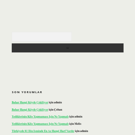
Arama
SON YORUMLAR
Bahar Hangi Köyde Çekiliyor
için
admin
Bahar Hangi Köyde Çekiliyor
için
Çoban
Yediklerinin Kilo Yapmaması Için Ne Yapmalı
için
admin
Yediklerinin Kilo Yapmaması Için Ne Yapmalı
için
Melis
Türkiyede 81 Ilin Isminde En Az Hangi Harf Vardır
için
admin