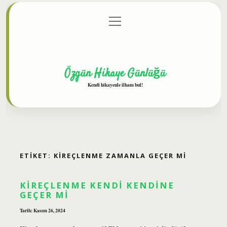
menüyü
Anasayfa
Gizlilik Politikası
Yasal Uyarı
aç
Hakkımızda
Özgün Hikaye Günlüğü
Kendi hikayenle ilham bul!
ETIKET:
KIREÇLENME ZAMANLA GEÇER MI
KIREÇLENME KENDI KENDINE
GEÇER MI
Tarih: Kasım 26, 2024