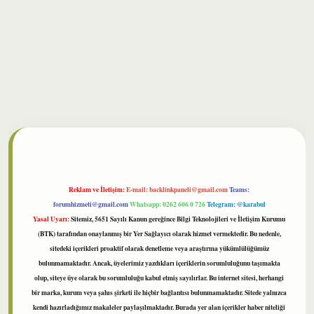
lbet
Reklam ve İletişim:
E-mail:
backlinkpaneli@gmail.com
Teams:
forumhizmeti@gmail.com
Whatsapp: 0262 606 0 726
Telegram: @karabul
Yasal Uyarı:
Sitemiz, 5651 Sayılı Kanun gereğince Bilgi Teknolojileri ve İletişim Kurumu
(BTK) tarafından onaylanmış bir Yer Sağlayıcı olarak hizmet vermektedir. Bu nedenle,
sitedeki içerikleri proaktif olarak denetleme veya araştırma yükümlülüğümüz
bulunmamaktadır. Ancak, üyelerimiz yazdıkları içeriklerin sorumluluğunu taşımakta
olup, siteye üye olarak bu sorumluluğu kabul etmiş sayılırlar. Bu internet sitesi, herhangi
bir marka, kurum veya şahıs şirketi ile hiçbir bağlantısı bulunmamaktadır. Sitede yalnızca
kendi hazırladığımız makaleler paylaşılmaktadır. Burada yer alan içerikler haber niteliği