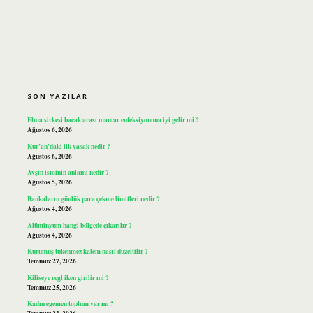
SIDEBAR
SON YAZILAR
Elma sirkesi bacak arası mantar enfeksiyonuna iyi gelir mi ?
Ağustos 6, 2026
Kur’an’daki ilk yasak nedir ?
Ağustos 6, 2026
Avşin isminin anlamı nedir ?
Ağustos 5, 2026
Bankaların günlük para çekme limitleri nedir ?
Ağustos 4, 2026
Alüminyum hangi bölgede çıkarılır ?
Ağustos 4, 2026
Kurumuş tükenmez kalem nasıl düzeltilir ?
Temmuz 27, 2026
Kiliseye regl iken girilir mi ?
Temmuz 25, 2026
Kadın egemen toplum var mı ?