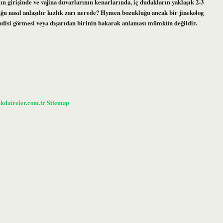
lın girişinde ve vajina duvarlarının kenarlarında, iç dudakların yaklaşık 2-3
ğu nasıl anlaşılır kızlık zarı nerede? Hymen bozukluğu ancak bir jinekolog
kendisi görmesi veya dışarıdan birinin bakarak anlaması mümkün değildir.
ikdaireler.com.tr
Sitemap