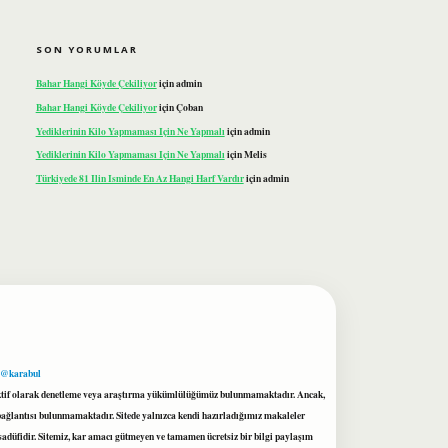
SON YORUMLAR
Bahar Hangi Köyde Çekiliyor
için
admin
Bahar Hangi Köyde Çekiliyor
için
Çoban
Yediklerinin Kilo Yapmaması Için Ne Yapmalı
için
admin
Yediklerinin Kilo Yapmaması Için Ne Yapmalı
için
Melis
Türkiyede 81 Ilin Isminde En Az Hangi Harf Vardır
için
admin
 @karabul
proaktif olarak denetleme veya araştırma yükümlülüğümüz bulunmamaktadır. Ancak,
r bağlantısı bulunmamaktadır. Sitede yalnızca kendi hazırladığımız makaleler
sadüfidir. Sitemiz, kar amacı gütmeyen ve tamamen ücretsiz bir bilgi paylaşım