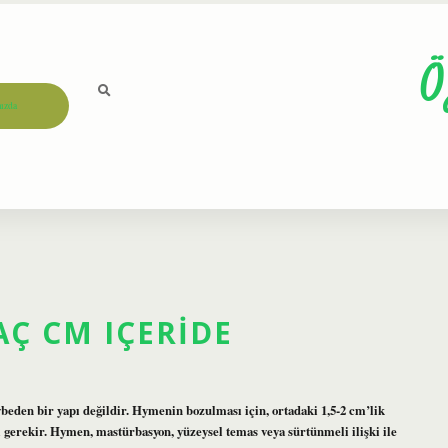
Ö
ızda
AÇ CM IÇERIDE
eden bir yapı değildir. Hymenin bozulması için, ortadaki 1,5-2 cm’lik
 gerekir. Hymen, mastürbasyon, yüzeysel temas veya sürtünmeli ilişki ile