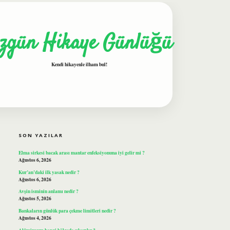
zgün Hikaye Günlüğü
Kendi hikayenle ilham bul!
SIDEBAR
ilbet
SON YAZILAR
Elma sirkesi bacak arası mantar enfeksiyonuna iyi gelir mi ?
Ağustos 6, 2026
Kur’an’daki ilk yasak nedir ?
Ağustos 6, 2026
Avşin isminin anlamı nedir ?
Ağustos 5, 2026
Bankaların günlük para çekme limitleri nedir ?
Ağustos 4, 2026
Alüminyum hangi bölgede çıkarılır ?