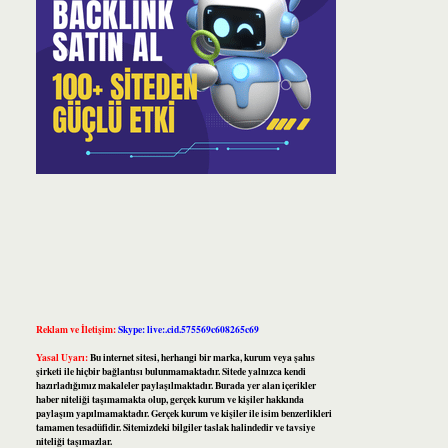
Reklam ve İletişim:
Skype: live:.cid.575569c608265c69
Yasal Uyarı:
Bu internet sitesi, herhangi bir marka, kurum veya şahıs
şirketi ile hiçbir bağlantısı bulunmamaktadır. Sitede yalnızca kendi
hazırladığımız makaleler paylaşılmaktadır. Burada yer alan içerikler
haber niteliği taşımamakta olup, gerçek kurum ve kişiler hakkında
paylaşım yapılmamaktadır. Gerçek kurum ve kişiler ile isim benzerlikleri
tamamen tesadüfidir. Sitemizdeki bilgiler taslak halindedir ve tavsiye
niteliği taşımazlar.