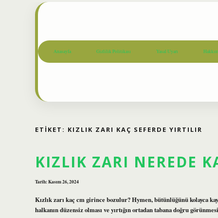
Anasayfa
Gizlilik Politikası
Yasal Uyarı
Hakkım
ETIKET:
KIZLIK ZARI KAÇ SEFERDE YIRTILIR
KIZLIK ZARI NEREDE K
Tarih: Kasım 26, 2024
Kızlık zarı kaç cm girince bozulur? Hymen, bütünlüğünü kolayca kayb
halkanın düzensiz olması ve yırtığın ortadan tabana doğru görünmesi