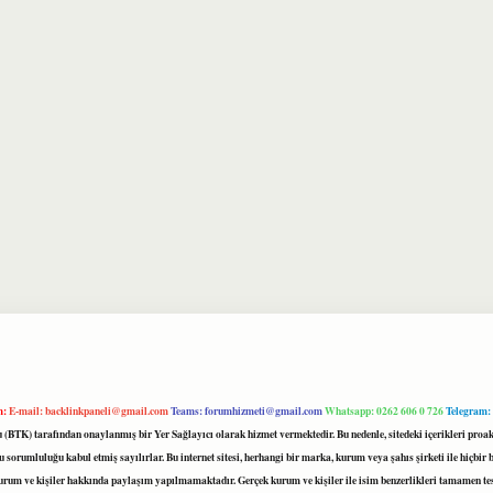
m:
E-mail:
backlinkpaneli@gmail.com
Teams:
forumhizmeti@gmail.com
Whatsapp: 0262 606 0 726
Telegram:
mu (BTK) tarafından onaylanmış bir Yer Sağlayıcı olarak hizmet vermektedir. Bu nedenle, sitedeki içerikleri 
 sorumluluğu kabul etmiş sayılırlar. Bu internet sitesi, herhangi bir marka, kurum veya şahıs şirketi ile hiçbi
kurum ve kişiler hakkında paylaşım yapılmamaktadır. Gerçek kurum ve kişiler ile isim benzerlikleri tamamen te