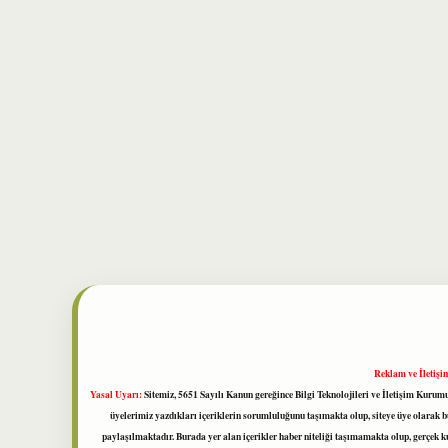
Reklam ve İletişi
Yasal Uyarı:
Sitemiz, 5651 Sayılı Kanun gereğince Bilgi Teknolojileri ve İletişim Kuru
üyelerimiz yazdıkları içeriklerin sorumluluğunu taşımakta olup, siteye üye olarak bu
paylaşılmaktadır. Burada yer alan içerikler haber niteliği taşımamakta olup, gerçek 