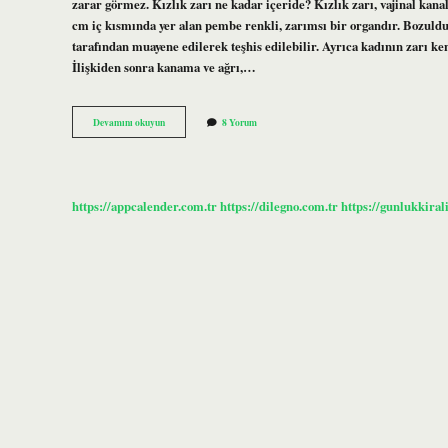
zarar görmez. Kızlık zarı ne kadar içeride? Kızlık zarı, vajinal kana
cm iç kısmında yer alan pembe renkli, zarımsı bir organdır. Bozuldu
tarafından muayene edilerek teşhis edilebilir. Ayrıca kadının zarı 
İlişkiden sonra kanama ve ağrı,…
Kızlık
Devamını okuyun
8 Yorum
Zarı
Nerede
Kaç
Cm
Içeride
https://appcalender.com.tr
https://dilegno.com.tr
https://gunlukkiral