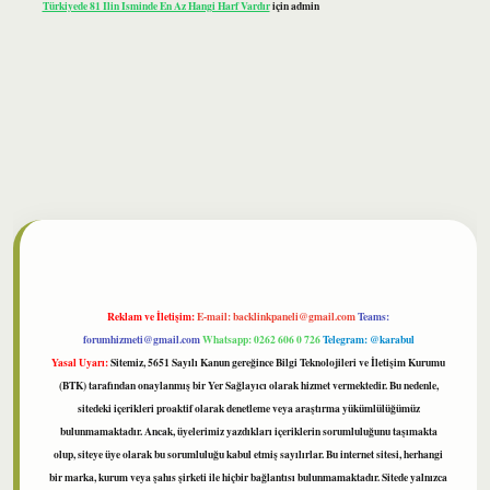
Türkiyede 81 Ilin Isminde En Az Hangi Harf Vardır
için
admin
bet
Reklam ve İletişim:
E-mail:
backlinkpaneli@gmail.com
Teams:
forumhizmeti@gmail.com
Whatsapp: 0262 606 0 726
Telegram: @karabul
Yasal Uyarı:
Sitemiz, 5651 Sayılı Kanun gereğince Bilgi Teknolojileri ve İletişim Kurumu
(BTK) tarafından onaylanmış bir Yer Sağlayıcı olarak hizmet vermektedir. Bu nedenle,
sitedeki içerikleri proaktif olarak denetleme veya araştırma yükümlülüğümüz
bulunmamaktadır. Ancak, üyelerimiz yazdıkları içeriklerin sorumluluğunu taşımakta
olup, siteye üye olarak bu sorumluluğu kabul etmiş sayılırlar. Bu internet sitesi, herhangi
bir marka, kurum veya şahıs şirketi ile hiçbir bağlantısı bulunmamaktadır. Sitede yalnızca