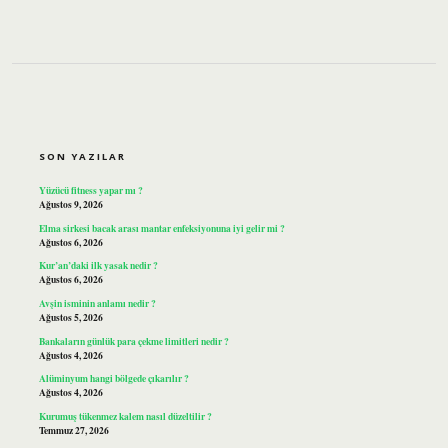
SIDEBAR
SON YAZILAR
Yüzücü fitness yapar mı ?
Ağustos 9, 2026
Elma sirkesi bacak arası mantar enfeksiyonuna iyi gelir mi ?
Ağustos 6, 2026
Kur’an’daki ilk yasak nedir ?
Ağustos 6, 2026
Avşin isminin anlamı nedir ?
Ağustos 5, 2026
Bankaların günlük para çekme limitleri nedir ?
Ağustos 4, 2026
Alüminyum hangi bölgede çıkarılır ?
Ağustos 4, 2026
Kurumuş tükenmez kalem nasıl düzeltilir ?
Temmuz 27, 2026