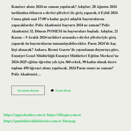
Komiser alımı 2024 ne zaman yapılacak? Adaylar; 28 Ağustos 2024
tarihinden itibaren e-devlet şifreleri ile giriş yaparak, 6 Eylül 2024
Cuma günü saat 17:00’a kadar geçici adaylık başvurularını
yapacaklardır. Polis Akademisi başvuru 2024 ne zaman? Polis
Akademisi 32. Dönem POMEM ön başvuruları başladı. Adaylar, 21
Kasım – 9 Aralık 2024 tarihleri ​​arasında e-devlet şifreleriyle giriş
yaparak ön başvurularını tamamlayabilecekler. Paem 2024’de kaç
kişi alınacak? Ankara. Resmi Gazete’de yayımlanan duyuruya göre,
Emniyet Genel Müdürlüğü Emniyet Müdürleri Eğitim Merkezi’ne
2024-2025 eğitim öğretim yılı için 360 erkek, 90 kadın olmak üzere
toplam 450 öğrenci alımı yapılacak. 2024 Paem sınavı ne zaman?
Polis Akademisi…
Komiserlik
Devamını okuyun
Yorum Bırak
Sınavı
Ne
Zaman
2024
https://appcalender.com.tr
https://dilegno.com.tr
https://gunlukkiralikdaireler.com.tr
Sitemap