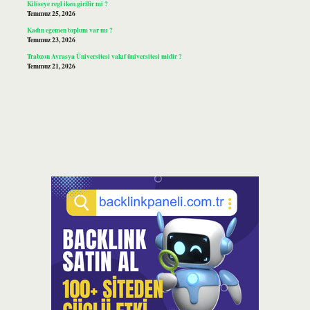
Kiliseye regl iken girilir mi ?
Temmuz 25, 2026
Kadın egemen toplum var mı ?
Temmuz 23, 2026
Trabzon Avrasya Üniversitesi vakıf üniversitesi midir ?
Temmuz 21, 2026