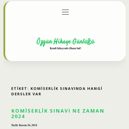
menüyü
Anasayfa
Gizlilik Politikası
Yasal Uyarı
aç
Hakkımızda
Özgün Hikaye Günlüğü
Kendi hikayenle ilham bul!
ETIKET:
KOMISERLIK SINAVINDA HANGI
DERSLER VAR
KOMISERLIK SINAVI NE ZAMAN
2024
Tarih: Kasım 26, 2024