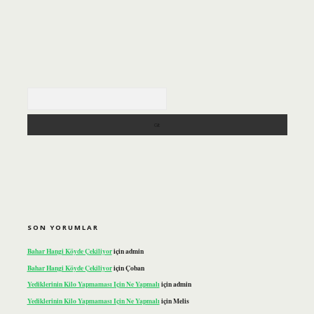
Arama
SON YORUMLAR
Bahar Hangi Köyde Çekiliyor
için
admin
Bahar Hangi Köyde Çekiliyor
için
Çoban
Yediklerinin Kilo Yapmaması Için Ne Yapmalı
için
admin
Yediklerinin Kilo Yapmaması Için Ne Yapmalı
için
Melis