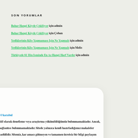
SON YORUMLAR
Bahar Hangi Köyde Çekiliyor
için
admin
Bahar Hangi Köyde Çekiliyor
için
Çoban
Yediklerinin Kilo Yapmaması Için Ne Yapmalı
için
admin
Yediklerinin Kilo Yapmaması Için Ne Yapmalı
için
Melis
Türkiyede 81 Ilin Isminde En Az Hangi Harf Vardır
için
admin
 @karabul
proaktif olarak denetleme veya araştırma yükümlülüğümüz bulunmamaktadır. Ancak,
r bağlantısı bulunmamaktadır. Sitede yalnızca kendi hazırladığımız makaleler
sadüfidir. Sitemiz, kar amacı gütmeyen ve tamamen ücretsiz bir bilgi paylaşım