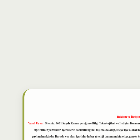
Reklam ve İletişi
Yasal Uyarı:
Sitemiz, 5651 Sayılı Kanun gereğince Bilgi Teknolojileri ve İletişim Kuru
üyelerimiz yazdıkları içeriklerin sorumluluğunu taşımakta olup, siteye üye olarak bu
paylaşılmaktadır. Burada yer alan içerikler haber niteliği taşımamakta olup, gerçek 