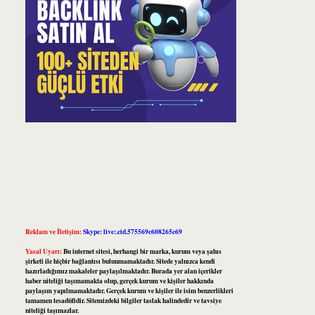
Reklam ve İletişim:
Skype: live:.cid.575569c608265c69
Yasal Uyarı:
Bu internet sitesi, herhangi bir marka, kurum veya şahıs
şirketi ile hiçbir bağlantısı bulunmamaktadır. Sitede yalnızca kendi
hazırladığımız makaleler paylaşılmaktadır. Burada yer alan içerikler
haber niteliği taşımamakta olup, gerçek kurum ve kişiler hakkında
paylaşım yapılmamaktadır. Gerçek kurum ve kişiler ile isim benzerlikleri
tamamen tesadüfidir. Sitemizdeki bilgiler taslak halindedir ve tavsiye
niteliği taşımazlar.