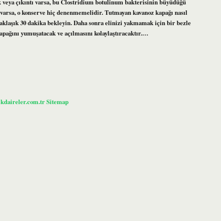
ik veya çıkıntı varsa, bu Clostridium botulinum bakterisinin büyüdüğü
f varsa, o konserve hiç denenmemelidir. Tutmayan kavanoz kapağı nasıl
yaklaşık 30 dakika bekleyin. Daha sonra elinizi yakmamak için bir bezle
kapağını yumuşatacak ve açılmasını kolaylaştıracaktır.…
ikdaireler.com.tr
Sitemap