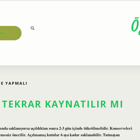
Ö
ızda
NE YAPMALI
TEKRAR KAYNATILIR MI
da saklanıyorsa açıldıktan sonra 2-3 gün içinde tüketilmelidir. Konserveleri
memeniz önerilir. Açılmamış kutular 6 aya kadar saklanabilir. Tutmayan