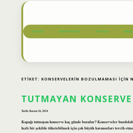
Anasayfa
Gizlilik Politikası
Yasal Uyarı
Hakkım
ETIKET:
KONSERVELERIN BOZULMAMASI IÇIN 
TUTMAYAN KONSERVE 
Tarih: Kasım 26, 2024
Kapağı tutmayan konserve kaç günde bozulur? Konserveler buzdolabın
hızlı bir şekilde tüketebilmek için çok büyük kavanozları tercih et