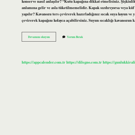
konserve nasıl anlaşılır? “Kutu kapağına dikkat etmelisiniz. Şişkinl
anlamına gelir ve asla tüketilmemelidir. Kapak sızdırıyorsa veya kü
yapılır? Kavanozu ters çevirerek hazırladığınız sıcak suya koyun ve 
çevirerek kapağını kolayca açabilirsiniz. Suyun sıcaklığı kavanozun 
Tutmayan
Devamını okuyun
Yorum Bırak
Konserve
Tekrar
Kaynatılır
Mı
https://appcalender.com.tr
https://dilegno.com.tr
https://gunlukkiral