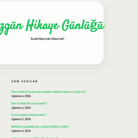
zgün Hikaye Günlüğü
Kendi hikayenle ilham bul!
SIDEBAR
ilbet
SON YAZILAR
Elma sirkesi bacak arası mantar enfeksiyonuna iyi gelir mi ?
Ağustos 6, 2026
Kur’an’daki ilk yasak nedir ?
Ağustos 6, 2026
Avşin isminin anlamı nedir ?
Ağustos 5, 2026
Bankaların günlük para çekme limitleri nedir ?
Ağustos 4, 2026
Alüminyum hangi bölgede çıkarılır ?