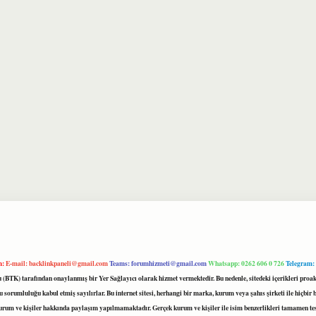
m:
E-mail:
backlinkpaneli@gmail.com
Teams:
forumhizmeti@gmail.com
Whatsapp: 0262 606 0 726
Telegram:
mu (BTK) tarafından onaylanmış bir Yer Sağlayıcı olarak hizmet vermektedir. Bu nedenle, sitedeki içerikleri 
 sorumluluğu kabul etmiş sayılırlar. Bu internet sitesi, herhangi bir marka, kurum veya şahıs şirketi ile hiçbi
kurum ve kişiler hakkında paylaşım yapılmamaktadır. Gerçek kurum ve kişiler ile isim benzerlikleri tamamen te