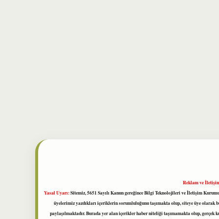
Reklam ve İletişi
Yasal Uyarı:
Sitemiz, 5651 Sayılı Kanun gereğince Bilgi Teknolojileri ve İletişim Kuru
üyelerimiz yazdıkları içeriklerin sorumluluğunu taşımakta olup, siteye üye olarak bu
paylaşılmaktadır. Burada yer alan içerikler haber niteliği taşımamakta olup, gerçek 