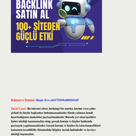
Reklam ve İletişim:
Skype: live:.cid.575569c608265c69
Yasal Uyarı:
Bu internet sitesi, herhangi bir marka, kurum veya şahıs
şirketi ile hiçbir bağlantısı bulunmamaktadır. Sitede yalnızca kendi
hazırladığımız makaleler paylaşılmaktadır. Burada yer alan içerikler
haber niteliği taşımamakta olup, gerçek kurum ve kişiler hakkında
paylaşım yapılmamaktadır. Gerçek kurum ve kişiler ile isim benzerlikleri
tamamen tesadüfidir. Sitemizdeki bilgiler taslak halindedir ve tavsiye
niteliği taşımazlar.