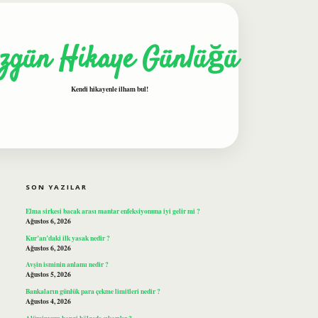
zgün Hikaye Günlüğü
Kendi hikayenle ilham bul!
SIDEBAR
ilbet
SON YAZILAR
Elma sirkesi bacak arası mantar enfeksiyonuna iyi gelir mi ?
Ağustos 6, 2026
Kur’an’daki ilk yasak nedir ?
Ağustos 6, 2026
Avşin isminin anlamı nedir ?
Ağustos 5, 2026
Bankaların günlük para çekme limitleri nedir ?
Ağustos 4, 2026
Alüminyum hangi bölgede çıkarılır ?