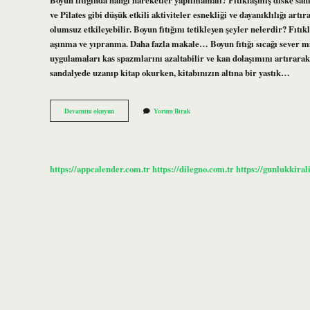
ve Pilates gibi düşük etkili aktiviteler esnekliği ve dayanıklılığı artır
olumsuz etkileyebilir. Boyun fıtığını tetikleyen şeyler nelerdir? Fıt
aşınma ve yıpranma. Daha fazla makale… Boyun fıtığı sıcağı sever mi? 
uygulamaları kas spazmlarını azaltabilir ve kan dolaşımını artırarak a
sandalyede uzanıp kitap okurken, kitabınızın altına bir yastık…
Boyun
Devamını okuyun
Yorum Bırak
Fıtığı
Olanlar
Hangi
Hareketleri
Yapmamalı
https://appcalender.com.tr
https://dilegno.com.tr
https://gunlukkiral