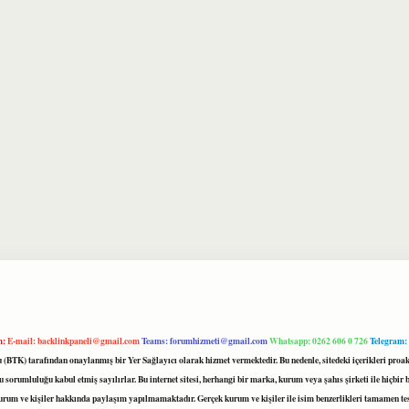
m:
E-mail:
backlinkpaneli@gmail.com
Teams:
forumhizmeti@gmail.com
Whatsapp: 0262 606 0 726
Telegram:
mu (BTK) tarafından onaylanmış bir Yer Sağlayıcı olarak hizmet vermektedir. Bu nedenle, sitedeki içerikleri 
 sorumluluğu kabul etmiş sayılırlar. Bu internet sitesi, herhangi bir marka, kurum veya şahıs şirketi ile hiçbi
kurum ve kişiler hakkında paylaşım yapılmamaktadır. Gerçek kurum ve kişiler ile isim benzerlikleri tamamen te