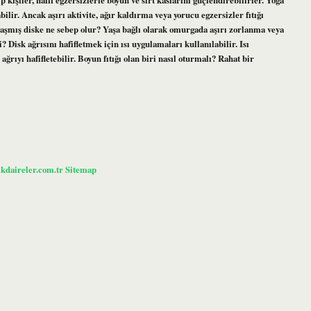
abilir. Ancak aşırı aktivite, ağır kaldırma veya yorucu egzersizler fıtığı
ıklaşmış diske ne sebep olur? Yaşa bağlı olarak omurgada aşırı zorlanma veya
Disk ağrısını hafifletmek için ısı uygulamaları kullanılabilir. Isı
ğrıyı hafifletebilir. Boyun fıtığı olan biri nasıl oturmalı? Rahat bir
ikdaireler.com.tr
Sitemap