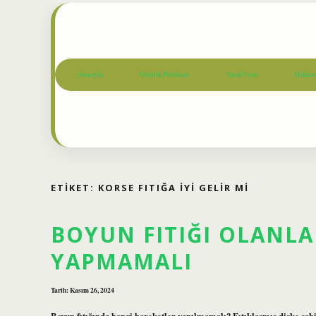
Anasayfa
Gizlilik Politikası
Yasal Uyarı
Hakkım
ETIKET:
KORSE FITIĞA IYI GELIR MI
BOYUN FITIĞI OLANLA
YAPMAMALI
Tarih: Kasım 26, 2024
Boyun fıtığında hangi hareketler yapılmamalı? Fıtıklaşmış diske sahip 