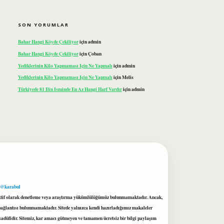
SON YORUMLAR
Bahar Hangi Köyde Çekiliyor
için
admin
Bahar Hangi Köyde Çekiliyor
için
Çoban
Yediklerinin Kilo Yapmaması Için Ne Yapmalı
için
admin
Yediklerinin Kilo Yapmaması Için Ne Yapmalı
için
Melis
Türkiyede 81 Ilin Isminde En Az Hangi Harf Vardır
için
admin
 @karabul
proaktif olarak denetleme veya araştırma yükümlülüğümüz bulunmamaktadır. Ancak,
r bağlantısı bulunmamaktadır. Sitede yalnızca kendi hazırladığımız makaleler
sadüfidir. Sitemiz, kar amacı gütmeyen ve tamamen ücretsiz bir bilgi paylaşım