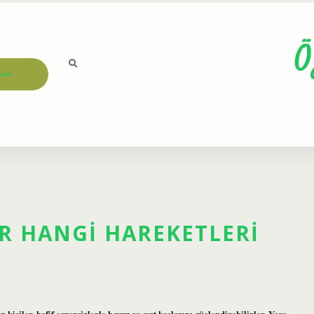
Ö
ızda
R HANGI HAREKETLERI
kişiler, hafif egzersizlerle boyun ve sırt kaslarını güçlendirebilirler. Yoga