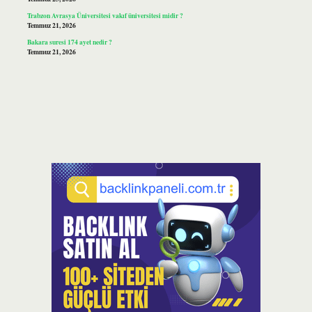
Trabzon Avrasya Üniversitesi vakıf üniversitesi midir ?
Temmuz 21, 2026
Bakara suresi 174 ayet nedir ?
Temmuz 21, 2026