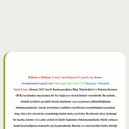
bet
Reklam ve İletişim:
E-mail:
backlinkpaneli@gmail.com
Teams:
forumhizmeti@gmail.com
Whatsapp: 0262 606 0 726
Telegram: @karabul
Yasal Uyarı:
Sitemiz, 5651 Sayılı Kanun gereğince Bilgi Teknolojileri ve İletişim Kurumu
(BTK) tarafından onaylanmış bir Yer Sağlayıcı olarak hizmet vermektedir. Bu nedenle,
sitedeki içerikleri proaktif olarak denetleme veya araştırma yükümlülüğümüz
bulunmamaktadır. Ancak, üyelerimiz yazdıkları içeriklerin sorumluluğunu taşımakta
olup, siteye üye olarak bu sorumluluğu kabul etmiş sayılırlar. Bu internet sitesi, herhangi
bir marka, kurum veya şahıs şirketi ile hiçbir bağlantısı bulunmamaktadır. Sitede yalnızca
kendi hazırladığımız makaleler paylaşılmaktadır. Burada yer alan içerikler haber niteliği