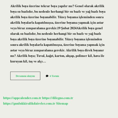
Akrilik boya üzerine tekrar boya yapılır mı? Genel olarak akrilik
boya su bazlıdır, bu nedenle herhangi bir su bazlı ve yağ bazlı boya
akrilik boya üzerine boyanabilir. Yüzey boyama işleminden sonra
akrilik boyalarla kapatılmışsa, üzerine boyama yapmak için astar
veya biraz zımparalama gerekir.19 Şubat 2024Akrilik boya genel
olarak su bazlıdır, bu nedenle herhangi bir su bazlı ve yağ bazlı
boya akrilik boya üzerine boyanabilir. Yüzey boyama işleminden
sonra akrilik boyalarla kapatılmışsa, üzerine boyama yapmak için
astar veya biraz zımparalama gerekir. Akrilik boya direk boyanır
mı? Akrilik boya; Tuval, kağıt, karton, ahşap, polimer kil, hava ile
kuruyan kil, taş ve alçı…
Akrilik
Devamını okuyun
6 Yorum
Boya
Üstüne
Boya
Tutar
Mı
https://appcalender.com.tr
https://dilegno.com.tr
https://gunlukkiralikdaireler.com.tr
Sitemap