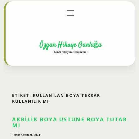
menüyü
Anasayfa
Gizlilik Politikası
Yasal Uyarı
aç
Hakkımızda
Özgün Hikaye Günlüğü
Kendi hikayenle ilham bul!
ETIKET:
KULLANILAN BOYA TEKRAR
KULLANILIR MI
AKRILIK BOYA ÜSTÜNE BOYA TUTAR
MI
Tarih: Kasım 26, 2024