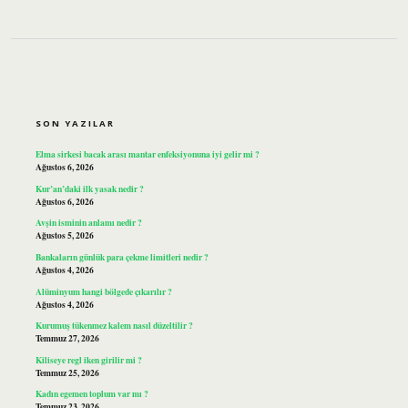
SIDEBAR
SON YAZILAR
Elma sirkesi bacak arası mantar enfeksiyonuna iyi gelir mi ?
Ağustos 6, 2026
Kur’an’daki ilk yasak nedir ?
Ağustos 6, 2026
Avşin isminin anlamı nedir ?
Ağustos 5, 2026
Bankaların günlük para çekme limitleri nedir ?
Ağustos 4, 2026
Alüminyum hangi bölgede çıkarılır ?
Ağustos 4, 2026
Kurumuş tükenmez kalem nasıl düzeltilir ?
Temmuz 27, 2026
Kiliseye regl iken girilir mi ?
Temmuz 25, 2026
Kadın egemen toplum var mı ?
Temmuz 23, 2026