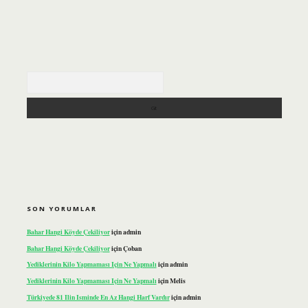
Arama
SON YORUMLAR
Bahar Hangi Köyde Çekiliyor
için
admin
Bahar Hangi Köyde Çekiliyor
için
Çoban
Yediklerinin Kilo Yapmaması Için Ne Yapmalı
için
admin
Yediklerinin Kilo Yapmaması Için Ne Yapmalı
için
Melis
Türkiyede 81 Ilin Isminde En Az Hangi Harf Vardır
için
admin