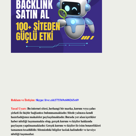
Reklam ve İletişim:
Skype: live:.cid.575569c608265c69
Yasal Uyarı:
Bu internet sitesi, herhangi bir marka, kurum veya şahıs
şirketi ile hiçbir bağlantısı bulunmamaktadır. Sitede yalnızca kendi
hazırladığımız makaleler paylaşılmaktadır. Burada yer alan içerikler
haber niteliği taşımamakta olup, gerçek kurum ve kişiler hakkında
paylaşım yapılmamaktadır. Gerçek kurum ve kişiler ile isim benzerlikleri
tamamen tesadüfidir. Sitemizdeki bilgiler taslak halindedir ve tavsiye
niteliği taşımazlar.