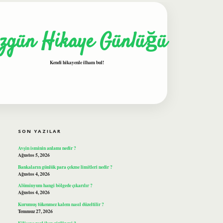
zgün Hikaye Günlüğü
Kendi hikayenle ilham bul!
SIDEBAR
ilbet
SON YAZILAR
Avşin isminin anlamı nedir ?
Ağustos 5, 2026
Bankaların günlük para çekme limitleri nedir ?
Ağustos 4, 2026
Alüminyum hangi bölgede çıkarılır ?
Ağustos 4, 2026
Kurumuş tükenmez kalem nasıl düzeltilir ?
Temmuz 27, 2026
Kiliseye regl iken girilir mi ?