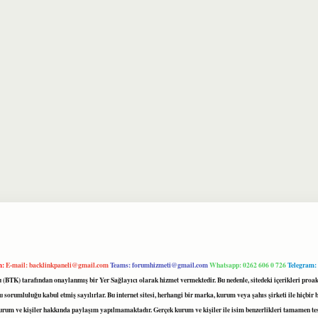
m:
E-mail:
backlinkpaneli@gmail.com
Teams:
forumhizmeti@gmail.com
Whatsapp: 0262 606 0 726
Telegram:
mu (BTK) tarafından onaylanmış bir Yer Sağlayıcı olarak hizmet vermektedir. Bu nedenle, sitedeki içerikleri 
 sorumluluğu kabul etmiş sayılırlar. Bu internet sitesi, herhangi bir marka, kurum veya şahıs şirketi ile hiçbi
kurum ve kişiler hakkında paylaşım yapılmamaktadır. Gerçek kurum ve kişiler ile isim benzerlikleri tamamen te