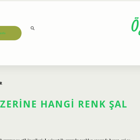
Ö
ızda
R
ÜZERINE HANGI RENK ŞAL
k uyumu ve stil önerileri: Lacivert ile uyumlu renkler arasında beyaz, gri ve