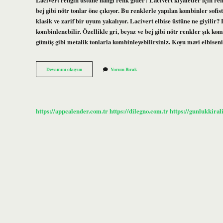
bej gibi nötr tonlar öne çıkıyor. Bu renklerle yapılan kombinler sofis
klasik ve zarif bir uyum yakalıyor. Lacivert elbise üstüne ne giyilir
kombinlenebilir. Özellikle gri, beyaz ve bej gibi nötr renkler şık kom
gümüş gibi metalik tonlarla kombinleyebilirsiniz. Koyu mavi elbisen
Lacivert
Devamını okuyun
Yorum Bırak
Elbisenin
Üzerine
Hangi
Renk
Şal
https://appcalender.com.tr
https://dilegno.com.tr
https://gunlukkiral
Gider