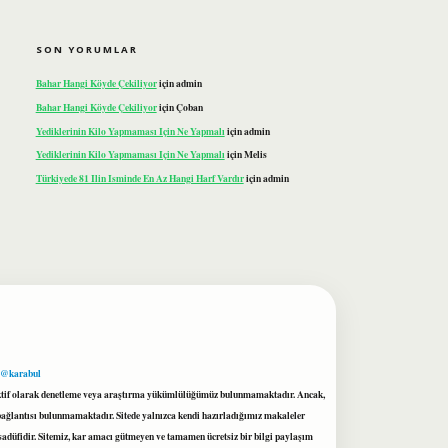
SON YORUMLAR
Bahar Hangi Köyde Çekiliyor
için
admin
Bahar Hangi Köyde Çekiliyor
için
Çoban
Yediklerinin Kilo Yapmaması Için Ne Yapmalı
için
admin
Yediklerinin Kilo Yapmaması Için Ne Yapmalı
için
Melis
Türkiyede 81 Ilin Isminde En Az Hangi Harf Vardır
için
admin
 @karabul
proaktif olarak denetleme veya araştırma yükümlülüğümüz bulunmamaktadır. Ancak,
r bağlantısı bulunmamaktadır. Sitede yalnızca kendi hazırladığımız makaleler
sadüfidir. Sitemiz, kar amacı gütmeyen ve tamamen ücretsiz bir bilgi paylaşım