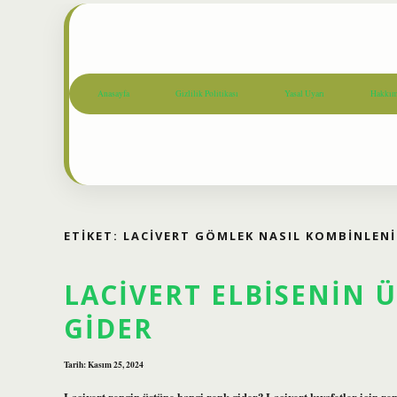
Anasayfa
Gizlilik Politikası
Yasal Uyarı
Hakkım
ETIKET:
LACIVERT GÖMLEK NASIL KOMBINLENI
LACIVERT ELBISENIN 
GIDER
Tarih: Kasım 25, 2024
Lacivert rengin üstüne hangi renk gider? Lacivert kıyafetler için ren