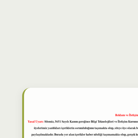
Reklam ve İletişi
Yasal Uyarı:
Sitemiz, 5651 Sayılı Kanun gereğince Bilgi Teknolojileri ve İletişim Kuru
üyelerimiz yazdıkları içeriklerin sorumluluğunu taşımakta olup, siteye üye olarak bu
paylaşılmaktadır. Burada yer alan içerikler haber niteliği taşımamakta olup, gerçek 