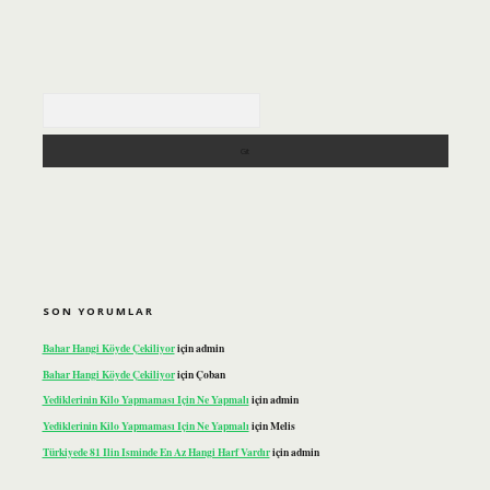
Arama
SON YORUMLAR
Bahar Hangi Köyde Çekiliyor
için
admin
Bahar Hangi Köyde Çekiliyor
için
Çoban
Yediklerinin Kilo Yapmaması Için Ne Yapmalı
için
admin
Yediklerinin Kilo Yapmaması Için Ne Yapmalı
için
Melis
Türkiyede 81 Ilin Isminde En Az Hangi Harf Vardır
için
admin