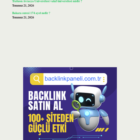
Trabzon Avrasya Üniversitesi vakıf üniversitesi midir ?
Temmuz 21, 2026
Bakara suresi 174 ayet nedir ?
Temmuz 21, 2026