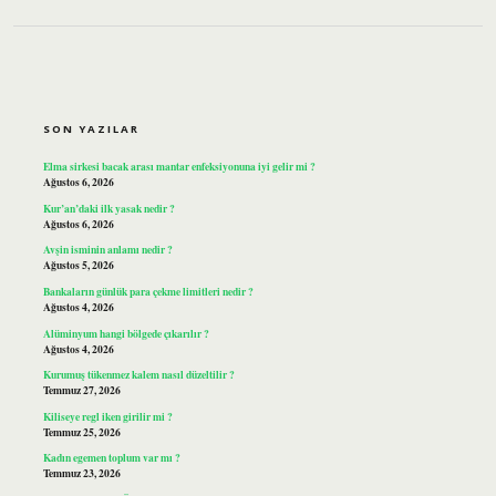
SIDEBAR
SON YAZILAR
Elma sirkesi bacak arası mantar enfeksiyonuna iyi gelir mi ?
Ağustos 6, 2026
Kur’an’daki ilk yasak nedir ?
Ağustos 6, 2026
Avşin isminin anlamı nedir ?
Ağustos 5, 2026
Bankaların günlük para çekme limitleri nedir ?
Ağustos 4, 2026
Alüminyum hangi bölgede çıkarılır ?
Ağustos 4, 2026
Kurumuş tükenmez kalem nasıl düzeltilir ?
Temmuz 27, 2026
Kiliseye regl iken girilir mi ?
Temmuz 25, 2026
Kadın egemen toplum var mı ?
Temmuz 23, 2026