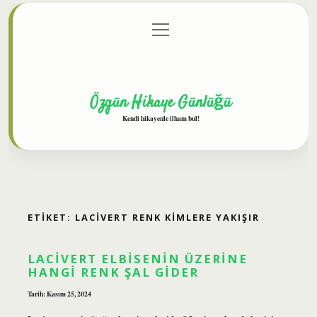
menüyü
Anasayfa
Gizlilik Politikası
Yasal Uyarı
aç
Hakkımızda
Özgün Hikaye Günlüğü
Kendi hikayenle ilham bul!
ETIKET:
LACIVERT RENK KIMLERE YAKIŞIR
LACIVERT ELBISENIN ÜZERINE
HANGI RENK ŞAL GIDER
Tarih: Kasım 25, 2024