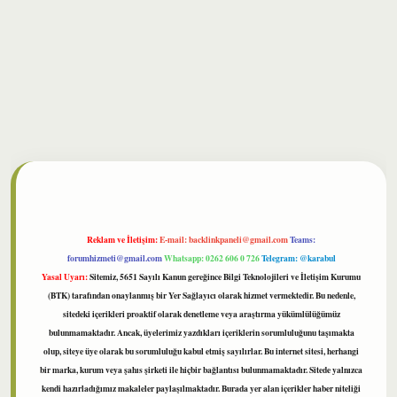
bet
Reklam ve İletişim:
E-mail:
backlinkpaneli@gmail.com
Teams:
forumhizmeti@gmail.com
Whatsapp: 0262 606 0 726
Telegram: @karabul
Yasal Uyarı:
Sitemiz, 5651 Sayılı Kanun gereğince Bilgi Teknolojileri ve İletişim Kurumu
(BTK) tarafından onaylanmış bir Yer Sağlayıcı olarak hizmet vermektedir. Bu nedenle,
sitedeki içerikleri proaktif olarak denetleme veya araştırma yükümlülüğümüz
bulunmamaktadır. Ancak, üyelerimiz yazdıkları içeriklerin sorumluluğunu taşımakta
olup, siteye üye olarak bu sorumluluğu kabul etmiş sayılırlar. Bu internet sitesi, herhangi
bir marka, kurum veya şahıs şirketi ile hiçbir bağlantısı bulunmamaktadır. Sitede yalnızca
kendi hazırladığımız makaleler paylaşılmaktadır. Burada yer alan içerikler haber niteliği