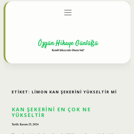
menüyü
Anasayfa
Gizlilik Politikası
Yasal Uyarı
aç
Hakkımızda
Özgün Hikaye Günlüğü
Kendi hikayenle ilham bul!
ETIKET:
LIMON KAN ŞEKERINI YÜKSELTIR MI
KAN ŞEKERINI EN ÇOK NE
YÜKSELTIR
Tarih: Kasım 25, 2024