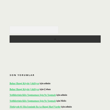
Arama
SON YORUMLAR
Bahar Hangi Köyde Çekiliyor
için
admin
Bahar Hangi Köyde Çekiliyor
için
Çoban
Yediklerinin Kilo Yapmaması Için Ne Yapmalı
için
admin
Yediklerinin Kilo Yapmaması Için Ne Yapmalı
için
Melis
Türkiyede 81 Ilin Isminde En Az Hangi Harf Vardır
için
admin