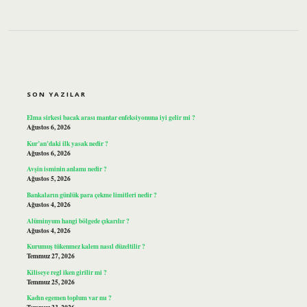
SIDEBAR
SON YAZILAR
Elma sirkesi bacak arası mantar enfeksiyonuna iyi gelir mi ?
Ağustos 6, 2026
Kur’an’daki ilk yasak nedir ?
Ağustos 6, 2026
Avşin isminin anlamı nedir ?
Ağustos 5, 2026
Bankaların günlük para çekme limitleri nedir ?
Ağustos 4, 2026
Alüminyum hangi bölgede çıkarılır ?
Ağustos 4, 2026
Kurumuş tükenmez kalem nasıl düzeltilir ?
Temmuz 27, 2026
Kiliseye regl iken girilir mi ?
Temmuz 25, 2026
Kadın egemen toplum var mı ?