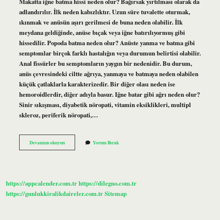
Makatta iğne batma hissi neden olur? Bağırsak yırtılması olarak da
adlandırılır. İlk neden kabızlıktır. Uzun süre tuvalette oturmak,
ıkınmak ve anüsün aşırı gerilmesi de buna neden olabilir. İlk
meydana geldiğinde, anüse bıçak veya iğne batırılıyormuş gibi
hissedilir. Popoda batma neden olur? Anüste yanma ve batma gibi
semptomlar birçok farklı hastalığın veya durumun belirtisi olabilir.
Anal fissürler bu semptomların yaygın bir nedenidir. Bu durum,
anüs çevresindeki ciltte ağrıya, yanmaya ve batmaya neden olabilen
küçük çatlaklarla karakterizedir. Bir diğer olası neden ise
hemoroidlerdir, diğer adıyla basur. Iğne batar gibi ağrı neden olur?
Sinir sıkışması, diyabetik nöropati, vitamin eksiklikleri, multipl
skleroz, periferik nöropati,…
Popoya
Devamını okuyun
Yorum Bırak
Iğne
Batma
Hissi
Neden
Olur
https://appcalender.com.tr
https://dilegno.com.tr
https://gunlukkiralikdaireler.com.tr
Sitemap