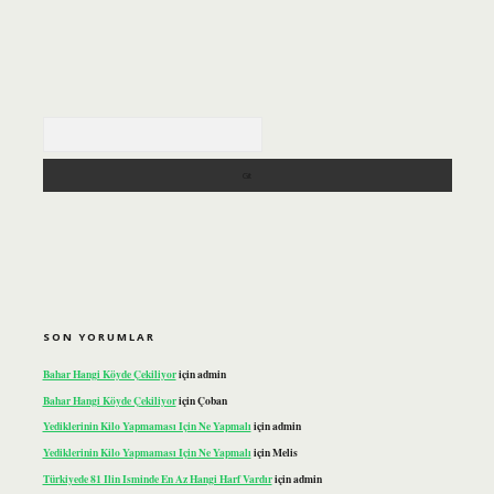
Arama
SON YORUMLAR
Bahar Hangi Köyde Çekiliyor
için
admin
Bahar Hangi Köyde Çekiliyor
için
Çoban
Yediklerinin Kilo Yapmaması Için Ne Yapmalı
için
admin
Yediklerinin Kilo Yapmaması Için Ne Yapmalı
için
Melis
Türkiyede 81 Ilin Isminde En Az Hangi Harf Vardır
için
admin