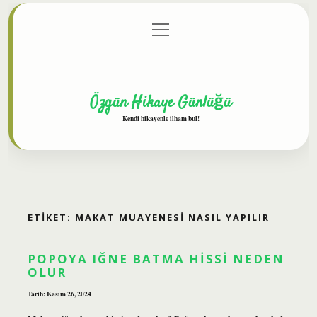
menüyü
Anasayfa
Gizlilik Politikası
Yasal Uyarı
aç
Hakkımızda
Özgün Hikaye Günlüğü
Kendi hikayenle ilham bul!
ETIKET:
MAKAT MUAYENESI NASIL YAPILIR
POPOYA IĞNE BATMA HISSI NEDEN
OLUR
Tarih: Kasım 26, 2024