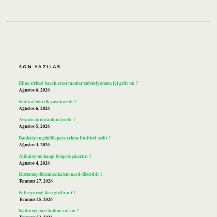
SIDEBAR
SON YAZILAR
Elma sirkesi bacak arası mantar enfeksiyonuna iyi gelir mi ?
Ağustos 6, 2026
Kur’an’daki ilk yasak nedir ?
Ağustos 6, 2026
Avşin isminin anlamı nedir ?
Ağustos 5, 2026
Bankaların günlük para çekme limitleri nedir ?
Ağustos 4, 2026
Alüminyum hangi bölgede çıkarılır ?
Ağustos 4, 2026
Kurumuş tükenmez kalem nasıl düzeltilir ?
Temmuz 27, 2026
Kiliseye regl iken girilir mi ?
Temmuz 25, 2026
Kadın egemen toplum var mı ?