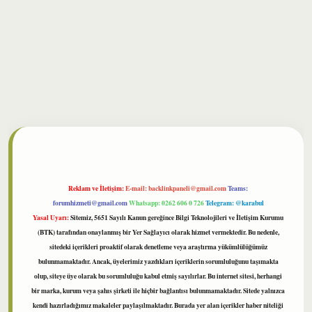
bet
Reklam ve İletişim:
E-mail:
backlinkpaneli@gmail.com
Teams:
forumhizmeti@gmail.com
Whatsapp: 0262 606 0 726
Telegram: @karabul
Yasal Uyarı:
Sitemiz, 5651 Sayılı Kanun gereğince Bilgi Teknolojileri ve İletişim Kurumu
(BTK) tarafından onaylanmış bir Yer Sağlayıcı olarak hizmet vermektedir. Bu nedenle,
sitedeki içerikleri proaktif olarak denetleme veya araştırma yükümlülüğümüz
bulunmamaktadır. Ancak, üyelerimiz yazdıkları içeriklerin sorumluluğunu taşımakta
olup, siteye üye olarak bu sorumluluğu kabul etmiş sayılırlar. Bu internet sitesi, herhangi
bir marka, kurum veya şahıs şirketi ile hiçbir bağlantısı bulunmamaktadır. Sitede yalnızca
kendi hazırladığımız makaleler paylaşılmaktadır. Burada yer alan içerikler haber niteliği