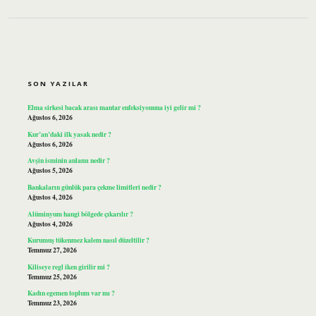
SIDEBAR
SON YAZILAR
Elma sirkesi bacak arası mantar enfeksiyonuna iyi gelir mi ?
Ağustos 6, 2026
Kur’an’daki ilk yasak nedir ?
Ağustos 6, 2026
Avşin isminin anlamı nedir ?
Ağustos 5, 2026
Bankaların günlük para çekme limitleri nedir ?
Ağustos 4, 2026
Alüminyum hangi bölgede çıkarılır ?
Ağustos 4, 2026
Kurumuş tükenmez kalem nasıl düzeltilir ?
Temmuz 27, 2026
Kiliseye regl iken girilir mi ?
Temmuz 25, 2026
Kadın egemen toplum var mı ?
Temmuz 23, 2026