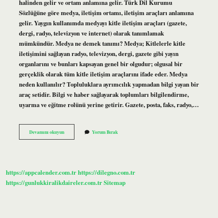
halinden gelir ve ortam anlamına gelir. Türk Dil Kurumu
Sözlüğüne göre medya, iletişim ortamı, iletişim araçları anlamına
gelir. Yaygın kullanımda medyayı kitle iletişim araçları (gazete,
dergi, radyo, televizyon ve internet) olarak tanımlamak
mümkündür. Medya ne demek tanımı? Medya; Kitlelerle kitle
iletişimini sağlayan radyo, televizyon, dergi, gazete gibi yayın
organlarını ve bunları kapsayan genel bir olgudur; olgusal bir
gerçeklik olarak tüm kitle iletişim araçlarını ifade eder. Medya
neden kullanılır? Topluluklara ayrımcılık yapmadan bilgi yayan bir
araç setidir. Bilgi ve haber sağlayarak toplumları bilgilendirme,
uyarma ve eğitme rolünü yerine getirir. Gazete, posta, faks, radyo,…
Medya
Devamını okuyun
Yorum Bırak
Mı
Media
Mı
https://appcalender.com.tr
https://dilegno.com.tr
https://gunlukkiralikdaireler.com.tr
Sitemap