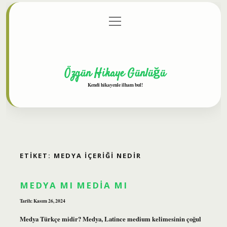
menüyü
Anasayfa
Gizlilik Politikası
Yasal Uyarı
aç
Hakkımızda
Özgün Hikaye Günlüğü
Kendi hikayenle ilham bul!
ETIKET:
MEDYA IÇERIĞI NEDIR
MEDYA MI MEDIA MI
Tarih: Kasım 26, 2024
Medya Türkçe midir? Medya, Latince medium kelimesinin çoğul