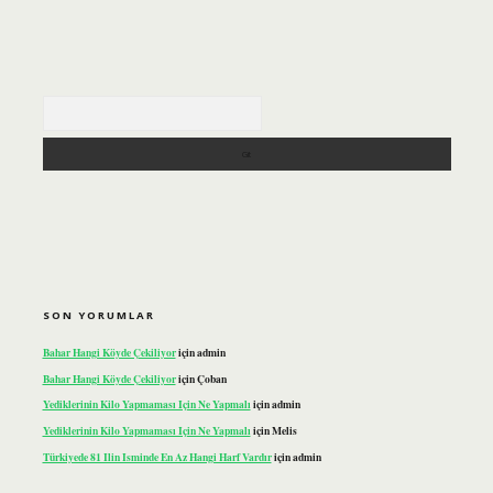
Arama
SON YORUMLAR
Bahar Hangi Köyde Çekiliyor
için
admin
Bahar Hangi Köyde Çekiliyor
için
Çoban
Yediklerinin Kilo Yapmaması Için Ne Yapmalı
için
admin
Yediklerinin Kilo Yapmaması Için Ne Yapmalı
için
Melis
Türkiyede 81 Ilin Isminde En Az Hangi Harf Vardır
için
admin