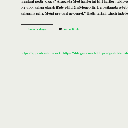
munfasıl nedir kısaca? Arapçada Med harflerini Elif harfleri takip e
bir tıbbi anlam olarak ifade edildiği söylenebilir. Bu bağlamda sebeb
anlamına gelir. Metni muttasıl ne demek? Hadis terimi, zincirinde
Meddi
Devamını okuyun
Yorum Bırak
Muttasıl
Nedir
Diyanet
https://appcalender.com.tr
https://dilegno.com.tr
https://gunlukkiral