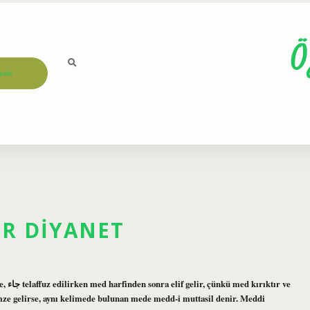
Ö
ızda
IR DIYANET
mze gelirse, aynı kelimede bulunan mede medd-i muttasil denir. Meddi