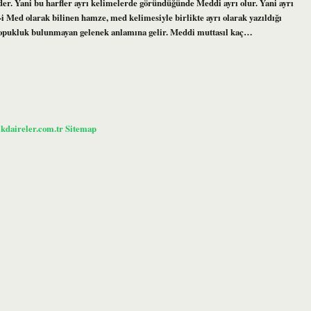
der. Yani bu harfler ayrı kelimelerde göründüğünde Meddi ayrı olur. Yani ayrı
-i Med olarak bilinen hamze, med kelimesiyle birlikte ayrı olarak yazıldığı
 kopukluk bulunmayan gelenek anlamına gelir. Meddi muttasıl kaç…
ikdaireler.com.tr
Sitemap