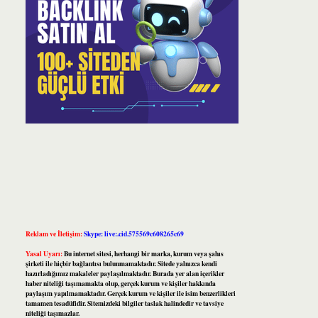
Reklam ve İletişim:
Skype: live:.cid.575569c608265c69
Yasal Uyarı:
Bu internet sitesi, herhangi bir marka, kurum veya şahıs
şirketi ile hiçbir bağlantısı bulunmamaktadır. Sitede yalnızca kendi
hazırladığımız makaleler paylaşılmaktadır. Burada yer alan içerikler
haber niteliği taşımamakta olup, gerçek kurum ve kişiler hakkında
paylaşım yapılmamaktadır. Gerçek kurum ve kişiler ile isim benzerlikleri
tamamen tesadüfidir. Sitemizdeki bilgiler taslak halindedir ve tavsiye
niteliği taşımazlar.