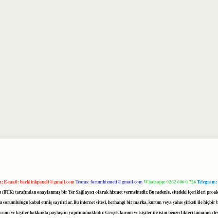
m:
E-mail:
backlinkpaneli@gmail.com
Teams:
forumhizmeti@gmail.com
Whatsapp: 0262 606 0 726
Telegram:
mu (BTK) tarafından onaylanmış bir Yer Sağlayıcı olarak hizmet vermektedir. Bu nedenle, sitedeki içerikleri 
 sorumluluğu kabul etmiş sayılırlar. Bu internet sitesi, herhangi bir marka, kurum veya şahıs şirketi ile hiçbi
kurum ve kişiler hakkında paylaşım yapılmamaktadır. Gerçek kurum ve kişiler ile isim benzerlikleri tamamen te