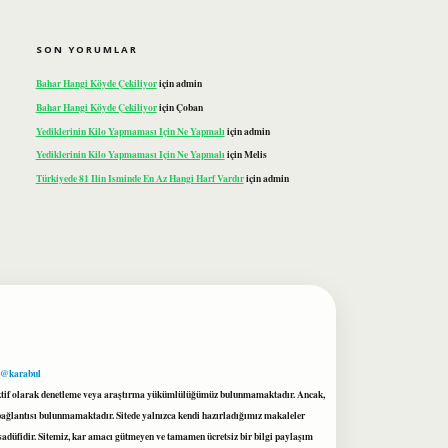
SON YORUMLAR
Bahar Hangi Köyde Çekiliyor
için
admin
Bahar Hangi Köyde Çekiliyor
için
Çoban
Yediklerinin Kilo Yapmaması Için Ne Yapmalı
için
admin
Yediklerinin Kilo Yapmaması Için Ne Yapmalı
için
Melis
Türkiyede 81 Ilin Isminde En Az Hangi Harf Vardır
için
admin
 @karabul
proaktif olarak denetleme veya araştırma yükümlülüğümüz bulunmamaktadır. Ancak,
r bağlantısı bulunmamaktadır. Sitede yalnızca kendi hazırladığımız makaleler
sadüfidir. Sitemiz, kar amacı gütmeyen ve tamamen ücretsiz bir bilgi paylaşım