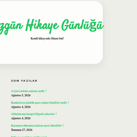
zgün Hikaye Günlüğü
Kendi hikayenle ilham bul!
SIDEBAR
ilbet
SON YAZILAR
Avşin isminin anlamı nedir ?
Ağustos 5, 2026
Bankaların günlük para çekme limitleri nedir ?
Ağustos 4, 2026
Alüminyum hangi bölgede çıkarılır ?
Ağustos 4, 2026
Kurumuş tükenmez kalem nasıl düzeltilir ?
Temmuz 27, 2026
Kiliseye regl iken girilir mi ?