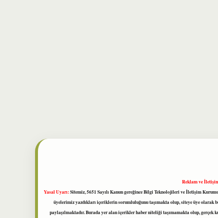
Reklam ve İletişi
Yasal Uyarı:
Sitemiz, 5651 Sayılı Kanun gereğince Bilgi Teknolojileri ve İletişim Kuru
üyelerimiz yazdıkları içeriklerin sorumluluğunu taşımakta olup, siteye üye olarak bu
paylaşılmaktadır. Burada yer alan içerikler haber niteliği taşımamakta olup, gerçek 