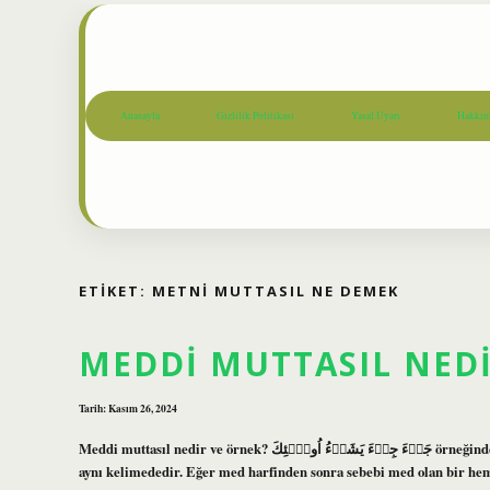
Anasayfa
Gizlilik Politikası
Yasal Uyarı
Hakkım
ETIKET:
METNI MUTTASIL NE DEMEK
MEDDI MUTTASIL NED
Tarih: Kasım 26, 2024
Meddi muttasıl nedir ve örnek? جَاۤءَ جِىۤءَ يَشَاۤءُ اُولَۤئِكَ örneğinde, جاء telaffuz edilirken med harfinden sonra elif gelir, çünkü med kırıktır ve
aynı kelimededir. Eğer med harfinden sonra sebebi med olan bir he