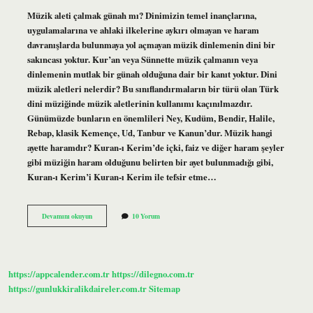
Müzik aleti çalmak günah mı? Dinimizin temel inançlarına,
uygulamalarına ve ahlaki ilkelerine aykırı olmayan ve haram
davranışlarda bulunmaya yol açmayan müzik dinlemenin dini bir
sakıncası yoktur. Kur’an veya Sünnette müzik çalmanın veya
dinlemenin mutlak bir günah olduğuna dair bir kanıt yoktur. Dini
müzik aletleri nelerdir? Bu sınıflandırmaların bir türü olan Türk
dini müziğinde müzik aletlerinin kullanımı kaçınılmazdır.
Günümüzde bunların en önemlileri Ney, Kudüm, Bendir, Halile,
Rebap, klasik Kemençe, Ud, Tanbur ve Kanun’dur. Müzik hangi
ayette haramdır? Kuran-ı Kerim’de içki, faiz ve diğer haram şeyler
gibi müziğin haram olduğunu belirten bir ayet bulunmadığı gibi,
Kuran-ı Kerim’i Kuran-ı Kerim ile tefsir etme…
Dinimize
Devamını okuyun
10 Yorum
Göre
Müzik
Aleti
Çalmak
Günah
https://appcalender.com.tr
https://dilegno.com.tr
Mı
https://gunlukkiralikdaireler.com.tr
Sitemap