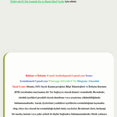
Türkiyede 81 Ilin Isminde En Az Hangi Harf Vardır
için
admin
bet
Reklam ve İletişim:
E-mail:
backlinkpaneli@gmail.com
Teams:
forumhizmeti@gmail.com
Whatsapp: 0262 606 0 726
Telegram: @karabul
Yasal Uyarı:
Sitemiz, 5651 Sayılı Kanun gereğince Bilgi Teknolojileri ve İletişim Kurumu
(BTK) tarafından onaylanmış bir Yer Sağlayıcı olarak hizmet vermektedir. Bu nedenle,
sitedeki içerikleri proaktif olarak denetleme veya araştırma yükümlülüğümüz
bulunmamaktadır. Ancak, üyelerimiz yazdıkları içeriklerin sorumluluğunu taşımakta
olup, siteye üye olarak bu sorumluluğu kabul etmiş sayılırlar. Bu internet sitesi, herhangi
bir marka, kurum veya şahıs şirketi ile hiçbir bağlantısı bulunmamaktadır. Sitede yalnızca