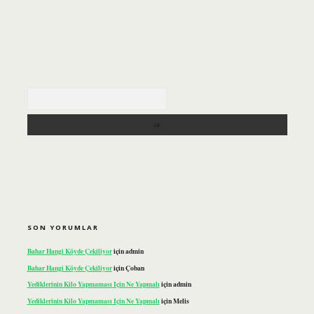
Arama
SON YORUMLAR
Bahar Hangi Köyde Çekiliyor
için
admin
Bahar Hangi Köyde Çekiliyor
için
Çoban
Yediklerinin Kilo Yapmaması Için Ne Yapmalı
için
admin
Yediklerinin Kilo Yapmaması Için Ne Yapmalı
için
Melis