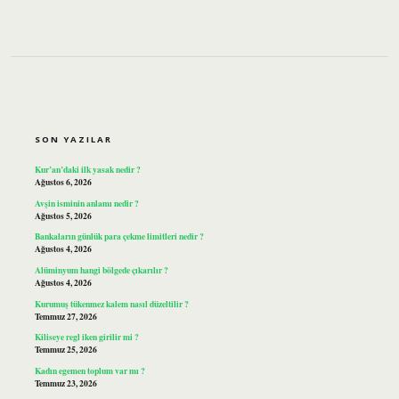
SIDEBAR
SON YAZILAR
Kur’an’daki ilk yasak nedir ?
Ağustos 6, 2026
Avşin isminin anlamı nedir ?
Ağustos 5, 2026
Bankaların günlük para çekme limitleri nedir ?
Ağustos 4, 2026
Alüminyum hangi bölgede çıkarılır ?
Ağustos 4, 2026
Kurumuş tükenmez kalem nasıl düzeltilir ?
Temmuz 27, 2026
Kiliseye regl iken girilir mi ?
Temmuz 25, 2026
Kadın egemen toplum var mı ?
Temmuz 23, 2026