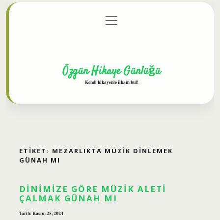
menüyü
Anasayfa
Gizlilik Politikası
Yasal Uyarı
aç
Hakkımızda
Özgün Hikaye Günlüğü
Kendi hikayenle ilham bul!
ETIKET:
MEZARLIKTA MÜZIK DINLEMEK
GÜNAH MI
DINIMIZE GÖRE MÜZIK ALETI
ÇALMAK GÜNAH MI
Tarih: Kasım 25, 2024