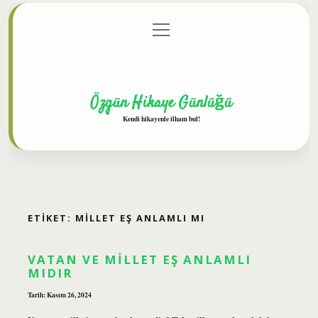
menüyü
Anasayfa
Gizlilik Politikası
Yasal Uyarı
aç
Hakkımızda
Özgün Hikaye Günlüğü
Kendi hikayenle ilham bul!
ETIKET:
MILLET EŞ ANLAMLI MI
VATAN VE MILLET EŞ ANLAMLI
MIDIR
Tarih: Kasım 26, 2024