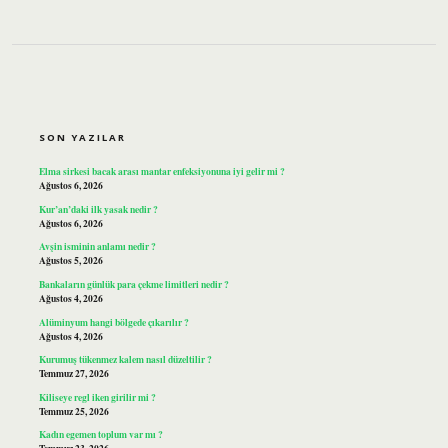
SIDEBAR
SON YAZILAR
Elma sirkesi bacak arası mantar enfeksiyonuna iyi gelir mi ?
Ağustos 6, 2026
Kur’an’daki ilk yasak nedir ?
Ağustos 6, 2026
Avşin isminin anlamı nedir ?
Ağustos 5, 2026
Bankaların günlük para çekme limitleri nedir ?
Ağustos 4, 2026
Alüminyum hangi bölgede çıkarılır ?
Ağustos 4, 2026
Kurumuş tükenmez kalem nasıl düzeltilir ?
Temmuz 27, 2026
Kiliseye regl iken girilir mi ?
Temmuz 25, 2026
Kadın egemen toplum var mı ?