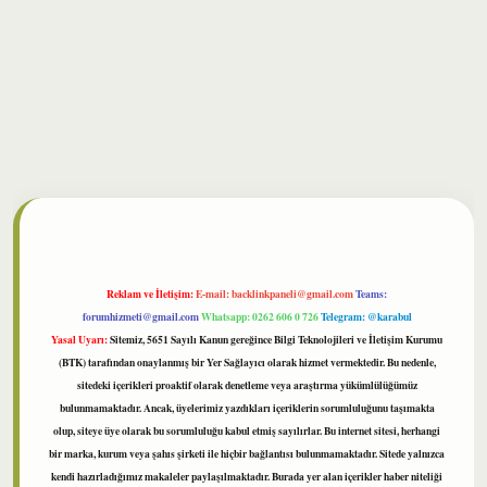
bet
Reklam ve İletişim:
E-mail:
backlinkpaneli@gmail.com
Teams:
forumhizmeti@gmail.com
Whatsapp: 0262 606 0 726
Telegram: @karabul
Yasal Uyarı:
Sitemiz, 5651 Sayılı Kanun gereğince Bilgi Teknolojileri ve İletişim Kurumu
(BTK) tarafından onaylanmış bir Yer Sağlayıcı olarak hizmet vermektedir. Bu nedenle,
sitedeki içerikleri proaktif olarak denetleme veya araştırma yükümlülüğümüz
bulunmamaktadır. Ancak, üyelerimiz yazdıkları içeriklerin sorumluluğunu taşımakta
olup, siteye üye olarak bu sorumluluğu kabul etmiş sayılırlar. Bu internet sitesi, herhangi
bir marka, kurum veya şahıs şirketi ile hiçbir bağlantısı bulunmamaktadır. Sitede yalnızca
kendi hazırladığımız makaleler paylaşılmaktadır. Burada yer alan içerikler haber niteliği