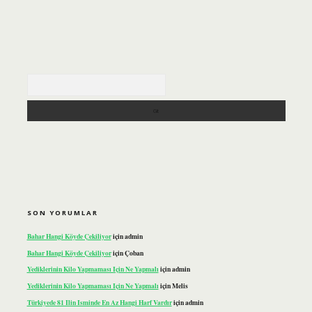
Arama
SON YORUMLAR
Bahar Hangi Köyde Çekiliyor
için
admin
Bahar Hangi Köyde Çekiliyor
için
Çoban
Yediklerinin Kilo Yapmaması Için Ne Yapmalı
için
admin
Yediklerinin Kilo Yapmaması Için Ne Yapmalı
için
Melis
Türkiyede 81 Ilin Isminde En Az Hangi Harf Vardır
için
admin