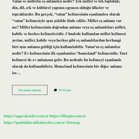
Vatan ve milletin eş anlamlısı nedir? Tek millet ve tek topluluk;
din, dil, ırk ve kültürel yapının egemen olduğu ülkeler ve
topraklardır. Bu gerçek, “vatan” kelimesinin eşanlamlısı olarak
“vatan” kelimesiyle aynı şekilde ifade edilir. Millet eş anlamı var
mı? Millet kelimesinin doğrudan anlamı veya eş anlamlıları millet,
kabile ve herkes kelimeleridir. Cümlede kullanılan millet kelimesi
yerine, millet, kabile veya herkes gibi eş anlamlılardan herhangi
biri aynı anlama geldiği için kullanılabilir. Vatan’ın eş anlamlısı
nedir? Ev kelimesinin ilk eşanlamlısı “homeland” kelimesidir. Yurt
kelimesi de ev anlamına gelir. Bu nedenle bu kelimeyi eşanlamlı
olarak da kullanabiliriz. Homeland kelimesinin bir diğer anlamı
ise…
Vatan
Devamını okuyun
10 Yorum
Ve
Millet
Eş
Anlamlı
Mıdır
https://appcalender.com.tr
https://dilegno.com.tr
https://gunlukkiralikdaireler.com.tr
Sitemap