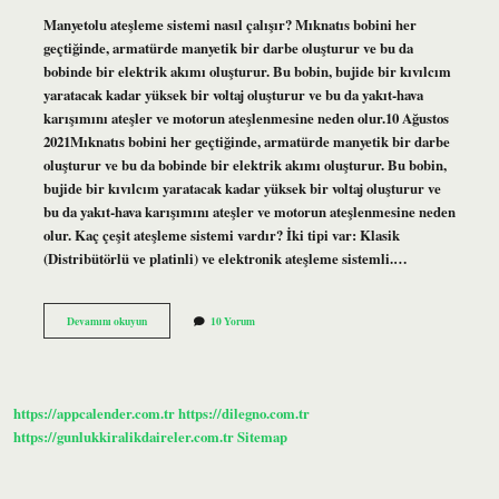
Manyetolu ateşleme sistemi nasıl çalışır? Mıknatıs bobini her
geçtiğinde, armatürde manyetik bir darbe oluşturur ve bu da
bobinde bir elektrik akımı oluşturur. Bu bobin, bujide bir kıvılcım
yaratacak kadar yüksek bir voltaj oluşturur ve bu da yakıt-hava
karışımını ateşler ve motorun ateşlenmesine neden olur.10 Ağustos
2021Mıknatıs bobini her geçtiğinde, armatürde manyetik bir darbe
oluşturur ve bu da bobinde bir elektrik akımı oluşturur. Bu bobin,
bujide bir kıvılcım yaratacak kadar yüksek bir voltaj oluşturur ve
bu da yakıt-hava karışımını ateşler ve motorun ateşlenmesine neden
olur. Kaç çeşit ateşleme sistemi vardır? İki tipi var: Klasik
(Distribütörlü ve platinli) ve elektronik ateşleme sistemli.…
Manyetolu
Devamını okuyun
10 Yorum
Ateşleme
Sistemi
Nedir
https://appcalender.com.tr
https://dilegno.com.tr
https://gunlukkiralikdaireler.com.tr
Sitemap