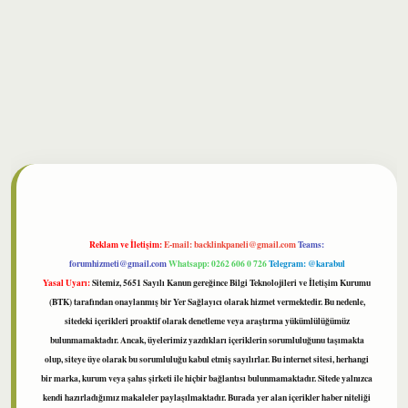
bet
Reklam ve İletişim:
E-mail:
backlinkpaneli@gmail.com
Teams:
forumhizmeti@gmail.com
Whatsapp: 0262 606 0 726
Telegram: @karabul
Yasal Uyarı:
Sitemiz, 5651 Sayılı Kanun gereğince Bilgi Teknolojileri ve İletişim Kurumu
(BTK) tarafından onaylanmış bir Yer Sağlayıcı olarak hizmet vermektedir. Bu nedenle,
sitedeki içerikleri proaktif olarak denetleme veya araştırma yükümlülüğümüz
bulunmamaktadır. Ancak, üyelerimiz yazdıkları içeriklerin sorumluluğunu taşımakta
olup, siteye üye olarak bu sorumluluğu kabul etmiş sayılırlar. Bu internet sitesi, herhangi
bir marka, kurum veya şahıs şirketi ile hiçbir bağlantısı bulunmamaktadır. Sitede yalnızca
kendi hazırladığımız makaleler paylaşılmaktadır. Burada yer alan içerikler haber niteliği