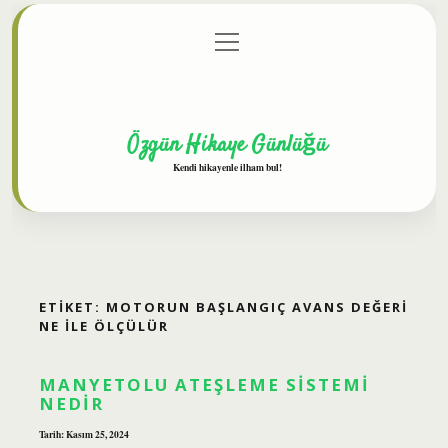
menüyü
Anasayfa
Gizlilik Politikası
Yasal Uyarı
aç
Hakkımızda
Özgün Hikaye Günlüğü
Kendi hikayenle ilham bul!
ETIKET:
MOTORUN BAŞLANGIÇ AVANS DEĞERI
NE ILE ÖLÇÜLÜR
MANYETOLU ATEŞLEME SISTEMI
NEDIR
Tarih: Kasım 25, 2024