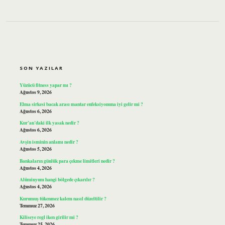
SIDEBAR
SON YAZILAR
Yüzücü fitness yapar mı ?
Ağustos 9, 2026
Elma sirkesi bacak arası mantar enfeksiyonuna iyi gelir mi ?
Ağustos 6, 2026
Kur’an’daki ilk yasak nedir ?
Ağustos 6, 2026
Avşin isminin anlamı nedir ?
Ağustos 5, 2026
Bankaların günlük para çekme limitleri nedir ?
Ağustos 4, 2026
Alüminyum hangi bölgede çıkarılır ?
Ağustos 4, 2026
Kurumuş tükenmez kalem nasıl düzeltilir ?
Temmuz 27, 2026
Kiliseye regl iken girilir mi ?
Temmuz 25, 2026