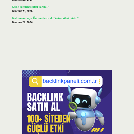
Kadın egemen toplum var mı ?
Temmuz 23, 2026
Trabzon Avrasya Üniversitesi vakıf üniversitesi midir ?
Temmuz 21, 2026