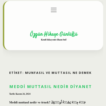
menüyü
Anasayfa
Gizlilik Politikası
Yasal Uyarı
aç
Hakkımızda
Özgün Hikaye Günlüğü
Kendi hikayenle ilham bul!
ETIKET:
MUNFASIL VE MUTTASIL NE DEMEK
MEDDI MUTTASIL NEDIR DIYANET
Tarih: Kasım 26, 2024
Meddi muttasıl nedir ve örnek? جَاۤءَ جِىۤءَ يَشَاۤءُ اُولَۤئِكَ