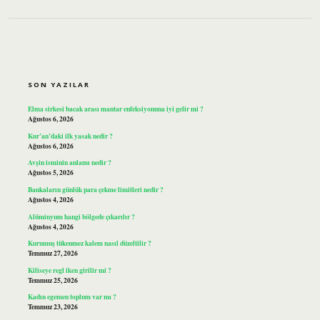
SIDEBAR
SON YAZILAR
Elma sirkesi bacak arası mantar enfeksiyonuna iyi gelir mi ?
Ağustos 6, 2026
Kur’an’daki ilk yasak nedir ?
Ağustos 6, 2026
Avşin isminin anlamı nedir ?
Ağustos 5, 2026
Bankaların günlük para çekme limitleri nedir ?
Ağustos 4, 2026
Alüminyum hangi bölgede çıkarılır ?
Ağustos 4, 2026
Kurumuş tükenmez kalem nasıl düzeltilir ?
Temmuz 27, 2026
Kiliseye regl iken girilir mi ?
Temmuz 25, 2026
Kadın egemen toplum var mı ?
Temmuz 23, 2026