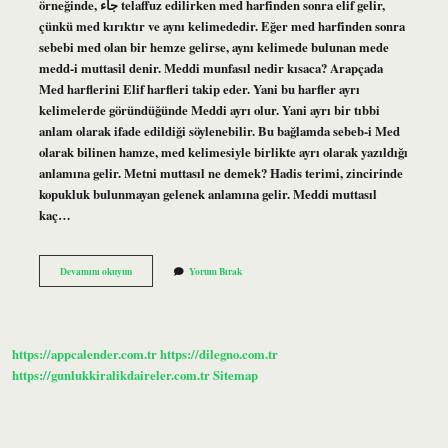
örneğinde, جاء telaffuz edilirken med harfinden sonra elif gelir,
çünkü med kırıktır ve aynı kelimededir. Eğer med harfinden sonra
sebebi med olan bir hemze gelirse, aynı kelimede bulunan mede
medd-i muttasil denir. Meddi munfasıl nedir kısaca? Arapçada
Med harflerini Elif harfleri takip eder. Yani bu harfler ayrı
kelimelerde göründüğünde Meddi ayrı olur. Yani ayrı bir tıbbi
anlam olarak ifade edildiği söylenebilir. Bu bağlamda sebeb-i Med
olarak bilinen hamze, med kelimesiyle birlikte ayrı olarak yazıldığı
anlamına gelir. Metni muttasıl ne demek? Hadis terimi, zincirinde
kopukluk bulunmayan gelenek anlamına gelir. Meddi muttasıl
kaç…
Meddi
Devamını okuyun
Yorum Bırak
Muttasıl
Nedir
Diyanet
https://appcalender.com.tr
https://dilegno.com.tr
https://gunlukkiralikdaireler.com.tr
Sitemap