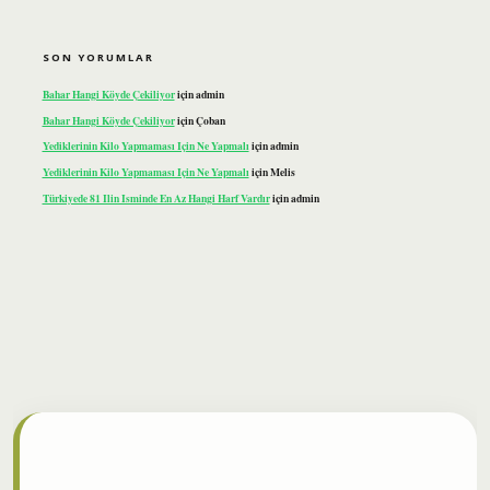
SON YORUMLAR
Bahar Hangi Köyde Çekiliyor
için
admin
Bahar Hangi Köyde Çekiliyor
için
Çoban
Yediklerinin Kilo Yapmaması Için Ne Yapmalı
için
admin
Yediklerinin Kilo Yapmaması Için Ne Yapmalı
için
Melis
Türkiyede 81 Ilin Isminde En Az Hangi Harf Vardır
için
admin
ilbet