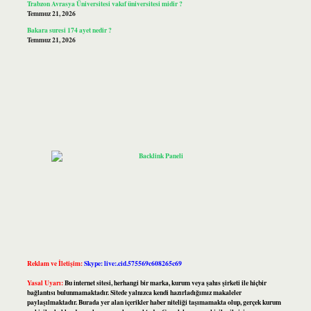
Trabzon Avrasya Üniversitesi vakıf üniversitesi midir ?
Temmuz 21, 2026
Bakara suresi 174 ayet nedir ?
Temmuz 21, 2026
Reklam ve İletişim:
Skype: live:.cid.575569c608265c69
Yasal Uyarı:
Bu internet sitesi, herhangi bir marka, kurum veya şahıs şirketi ile hiçbir
bağlantısı bulunmamaktadır. Sitede yalnızca kendi hazırladığımız makaleler
paylaşılmaktadır. Burada yer alan içerikler haber niteliği taşımamakta olup, gerçek kurum