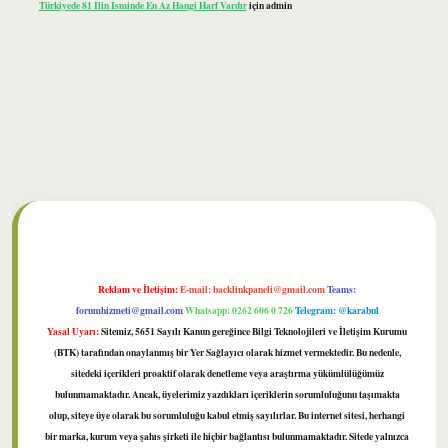
Türkiyede 81 Ilin Isminde En Az Hangi Harf Vardır
için
admin
Reklam ve İletişim:
E-mail:
backlinkpaneli@gmail.com
Teams:
forumhizmeti@gmail.com
Whatsapp: 0262 606 0 726
Telegram: @karabul
Yasal Uyarı:
Sitemiz, 5651 Sayılı Kanun gereğince Bilgi Teknolojileri ve İletişim Kurumu
(BTK) tarafından onaylanmış bir Yer Sağlayıcı olarak hizmet vermektedir. Bu nedenle,
sitedeki içerikleri proaktif olarak denetleme veya araştırma yükümlülüğümüz
bulunmamaktadır. Ancak, üyelerimiz yazdıkları içeriklerin sorumluluğunu taşımakta
olup, siteye üye olarak bu sorumluluğu kabul etmiş sayılırlar. Bu internet sitesi, herhangi
bir marka, kurum veya şahıs şirketi ile hiçbir bağlantısı bulunmamaktadır. Sitede yalnızca