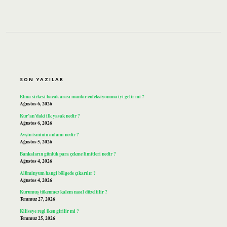
SIDEBAR
SON YAZILAR
Elma sirkesi bacak arası mantar enfeksiyonuna iyi gelir mi ?
Ağustos 6, 2026
Kur’an’daki ilk yasak nedir ?
Ağustos 6, 2026
Avşin isminin anlamı nedir ?
Ağustos 5, 2026
Bankaların günlük para çekme limitleri nedir ?
Ağustos 4, 2026
Alüminyum hangi bölgede çıkarılır ?
Ağustos 4, 2026
Kurumuş tükenmez kalem nasıl düzeltilir ?
Temmuz 27, 2026
Kiliseye regl iken girilir mi ?
Temmuz 25, 2026