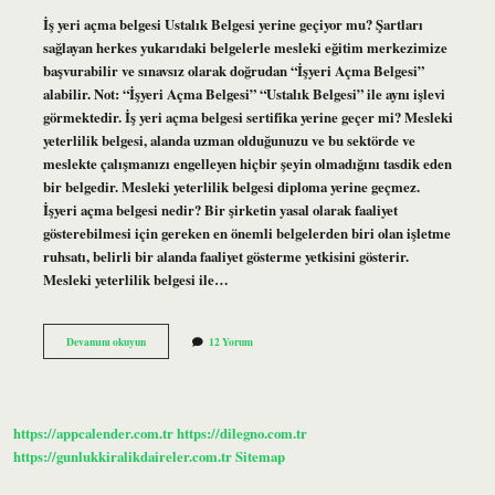
İş yeri açma belgesi Ustalık Belgesi yerine geçiyor mu? Şartları
sağlayan herkes yukarıdaki belgelerle mesleki eğitim merkezimize
başvurabilir ve sınavsız olarak doğrudan “İşyeri Açma Belgesi”
alabilir. Not: “İşyeri Açma Belgesi” “Ustalık Belgesi” ile aynı işlevi
görmektedir. İş yeri açma belgesi sertifika yerine geçer mi? Mesleki
yeterlilik belgesi, alanda uzman olduğunuzu ve bu sektörde ve
meslekte çalışmanızı engelleyen hiçbir şeyin olmadığını tasdik eden
bir belgedir. Mesleki yeterlilik belgesi diploma yerine geçmez.
İşyeri açma belgesi nedir? Bir şirketin yasal olarak faaliyet
gösterebilmesi için gereken en önemli belgelerden biri olan işletme
ruhsatı, belirli bir alanda faaliyet gösterme yetkisini gösterir.
Mesleki yeterlilik belgesi ile…
Iş
Devamını okuyun
12 Yorum
Yeri
Açma
Belgesi
Ne
Yerine
https://appcalender.com.tr
https://dilegno.com.tr
Geçer
https://gunlukkiralikdaireler.com.tr
Sitemap