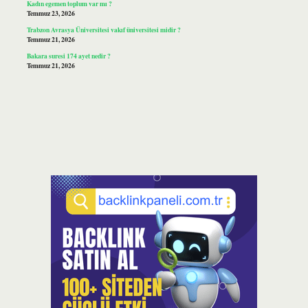
Kadın egemen toplum var mı ?
Temmuz 23, 2026
Trabzon Avrasya Üniversitesi vakıf üniversitesi midir ?
Temmuz 21, 2026
Bakara suresi 174 ayet nedir ?
Temmuz 21, 2026