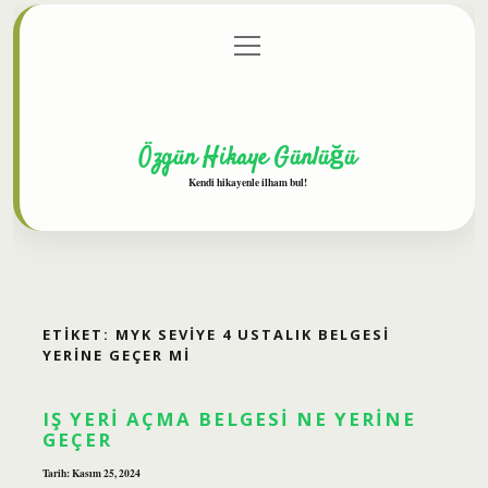
menüyü
Anasayfa
Gizlilik Politikası
Yasal Uyarı
aç
Hakkımızda
Özgün Hikaye Günlüğü
Kendi hikayenle ilham bul!
ETIKET:
MYK SEVIYE 4 USTALIK BELGESI
YERINE GEÇER MI
IŞ YERI AÇMA BELGESI NE YERINE
GEÇER
Tarih: Kasım 25, 2024