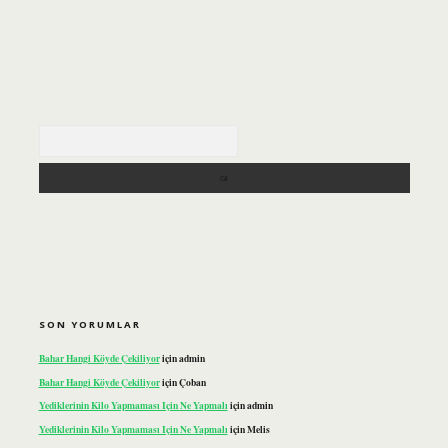
Arama
SON YORUMLAR
Bahar Hangi Köyde Çekiliyor
için
admin
Bahar Hangi Köyde Çekiliyor
için
Çoban
Yediklerinin Kilo Yapmaması Için Ne Yapmalı
için
admin
Yediklerinin Kilo Yapmaması Için Ne Yapmalı
için
Melis