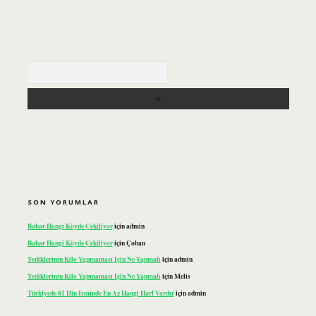
Arama
SON YORUMLAR
Bahar Hangi Köyde Çekiliyor
için
admin
Bahar Hangi Köyde Çekiliyor
için
Çoban
Yediklerinin Kilo Yapmaması Için Ne Yapmalı
için
admin
Yediklerinin Kilo Yapmaması Için Ne Yapmalı
için
Melis
Türkiyede 81 Ilin Isminde En Az Hangi Harf Vardır
için
admin