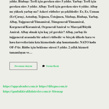
yıldır. Binbaşı: Terfi için gereken süre 5 yıldır. Yarbay: Terfi için
gereken süre 3 yıldır. Albay: Terfi için gereken süre 6 yıldır. Albay
mı yüksek yarbay mı? Askeri rütbeler şu şekildedir: Er, Er, Uzman
(Er/Çavuş), Astsubay, Teğmen, Üsteğmen, Yüzbaşı, Binbaşı, Yarbay,
Albay, Tuğgeneral/Tümamiral, Tümgeneral/Tümamiral,
Korgeneral/Koramiral, Orgeneral/Amiral ve Mareşal/Büyük
Amiral. Albay olmak için kaç yıl gerekir? Albay, yarbay ile
tuğgeneral arasında bir askeri rütbedir ve birçok ülkede kara ve
hava kuvvetlerinin kıta hizmetinde alay komutanıdır. NATO kodu
OF-5’tir. Rütbe için bekleme süresi 5 yıldır. 2 yıllık hizmeti
tamamlayan ve…
Yarbay
Devamını okuyun
Yorum Bırak
Nasıl
Albay
Olur
https://appcalender.com.tr
https://dilegno.com.tr
https://gunlukkiralikdaireler.com.tr
Sitemap