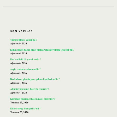
SIDEBAR
SON YAZILAR
Yüzücü fitness yapar mı ?
Ağustos 9, 2026
Elma sirkesi bacak arası mantar enfeksiyonuna iyi gelir mi ?
Ağustos 6, 2026
Kur’an’daki ilk yasak nedir ?
Ağustos 6, 2026
Avşin isminin anlamı nedir ?
Ağustos 5, 2026
Bankaların günlük para çekme limitleri nedir ?
Ağustos 4, 2026
Alüminyum hangi bölgede çıkarılır ?
Ağustos 4, 2026
Kurumuş tükenmez kalem nasıl düzeltilir ?
Temmuz 27, 2026
Kiliseye regl iken girilir mi ?
Temmuz 25, 2026