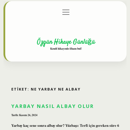
menüyü
Anasayfa
Gizlilik Politikası
Yasal Uyarı
aç
Hakkımızda
Özgün Hikaye Günlüğü
Kendi hikayenle ilham bul!
ETIKET:
NE YARBAY NE ALBAY
YARBAY NASIL ALBAY OLUR
Tarih: Kasım 26, 2024
Yarbay kaç sene sonra albay olur? Yüzbaşı: Terfi için gereken süre 6