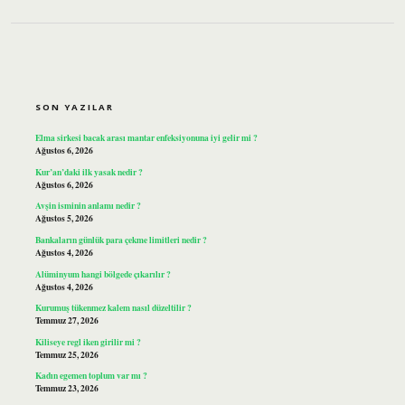
SIDEBAR
SON YAZILAR
Elma sirkesi bacak arası mantar enfeksiyonuna iyi gelir mi ?
Ağustos 6, 2026
Kur’an’daki ilk yasak nedir ?
Ağustos 6, 2026
Avşin isminin anlamı nedir ?
Ağustos 5, 2026
Bankaların günlük para çekme limitleri nedir ?
Ağustos 4, 2026
Alüminyum hangi bölgede çıkarılır ?
Ağustos 4, 2026
Kurumuş tükenmez kalem nasıl düzeltilir ?
Temmuz 27, 2026
Kiliseye regl iken girilir mi ?
Temmuz 25, 2026
Kadın egemen toplum var mı ?
Temmuz 23, 2026