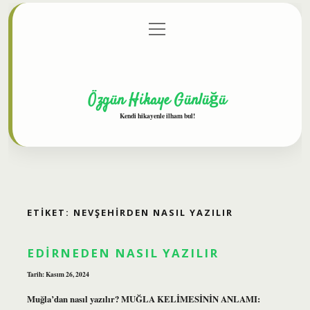
menüyü
Anasayfa
Gizlilik Politikası
Yasal Uyarı
aç
Hakkımızda
Özgün Hikaye Günlüğü
Kendi hikayenle ilham bul!
ETIKET:
NEVŞEHIRDEN NASIL YAZILIR
EDIRNEDEN NASIL YAZILIR
Tarih: Kasım 26, 2024
Muğla’dan nasıl yazılır? MUĞLA KELİMESİNİN ANLAMI: