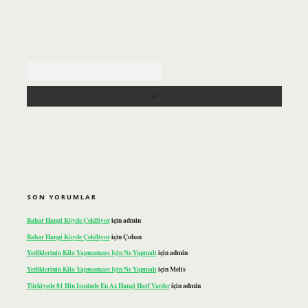
Arama
SON YORUMLAR
Bahar Hangi Köyde Çekiliyor
için
admin
Bahar Hangi Köyde Çekiliyor
için
Çoban
Yediklerinin Kilo Yapmaması Için Ne Yapmalı
için
admin
Yediklerinin Kilo Yapmaması Için Ne Yapmalı
için
Melis
Türkiyede 81 Ilin Isminde En Az Hangi Harf Vardır
için
admin