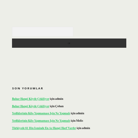
Arama
SON YORUMLAR
Bahar Hangi Köyde Çekiliyor
için
admin
Bahar Hangi Köyde Çekiliyor
için
Çoban
Yediklerinin Kilo Yapmaması Için Ne Yapmalı
için
admin
Yediklerinin Kilo Yapmaması Için Ne Yapmalı
için
Melis
Türkiyede 81 Ilin Isminde En Az Hangi Harf Vardır
için
admin