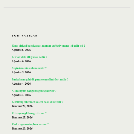
SIDEBAR
SON YAZILAR
Elma sirkesi bacak arası mantar enfeksiyonuna iyi gelir mi ?
Ağustos 6, 2026
Kur’an’daki ilk yasak nedir ?
Ağustos 6, 2026
Avşin isminin anlamı nedir ?
Ağustos 5, 2026
Bankaların günlük para çekme limitleri nedir ?
Ağustos 4, 2026
Alüminyum hangi bölgede çıkarılır ?
Ağustos 4, 2026
Kurumuş tükenmez kalem nasıl düzeltilir ?
Temmuz 27, 2026
Kiliseye regl iken girilir mi ?
Temmuz 25, 2026
Kadın egemen toplum var mı ?
Temmuz 23, 2026