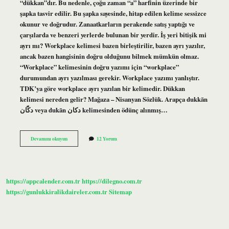
“dükkan”dır. Bu nedenle, çoğu zaman “a” harfinin üzerinde bir
şapka tasvir edilir. Bu şapka sayesinde, hitap edilen kelime sessizce
okunur ve doğrudur. Zanaatkarların perakende satış yaptığı ve
çarşılarda ve benzeri yerlerde bulunan bir yerdir. İş yeri bitişik mi
ayrı mı? Workplace kelimesi bazen birleştirilir, bazen ayrı yazılır,
ancak bazen hangisinin doğru olduğunu bilmek mümkün olmaz.
“Workplace” kelimesinin doğru yazımı için “workplace”
durumundan ayrı yazılması gerekir. Workplace yazımı yanlıştır.
TDK’ya göre workplace ayrı yazılan bir kelimedir. Dükkan
kelimesi nereden gelir? Mağaza – Nisanyan Sözlük. Arapça dukkān
دكّان veya dukān دكان kelimesinden ödünç alınmış…
Dükkan
Devamını okuyun
12 Yorum
Nasıl
Yazılır
Tdk
https://appcalender.com.tr
https://dilegno.com.tr
https://gunlukkiralikdaireler.com.tr
Sitemap