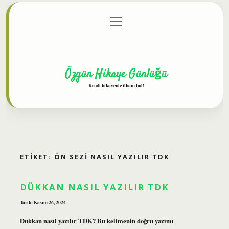
menüyü
Anasayfa
Gizlilik Politikası
Yasal Uyarı
aç
Hakkımızda
Özgün Hikaye Günlüğü
Kendi hikayenle ilham bul!
ETIKET:
ÖN SEZI NASIL YAZILIR TDK
DÜKKAN NASIL YAZILIR TDK
Tarih: Kasım 26, 2024
Dukkan nasıl yazılır TDK? Bu kelimenin doğru yazımı