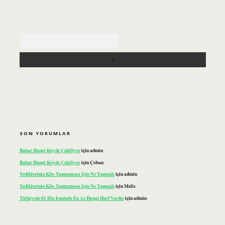
Arama
SON YORUMLAR
Bahar Hangi Köyde Çekiliyor
için
admin
Bahar Hangi Köyde Çekiliyor
için
Çoban
Yediklerinin Kilo Yapmaması Için Ne Yapmalı
için
admin
Yediklerinin Kilo Yapmaması Için Ne Yapmalı
için
Melis
Türkiyede 81 Ilin Isminde En Az Hangi Harf Vardır
için
admin