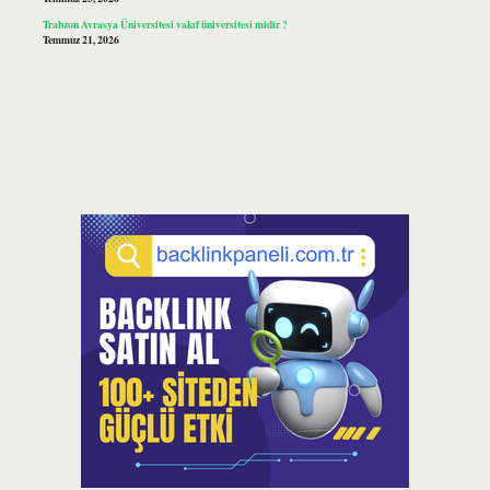
Trabzon Avrasya Üniversitesi vakıf üniversitesi midir ?
Temmuz 21, 2026