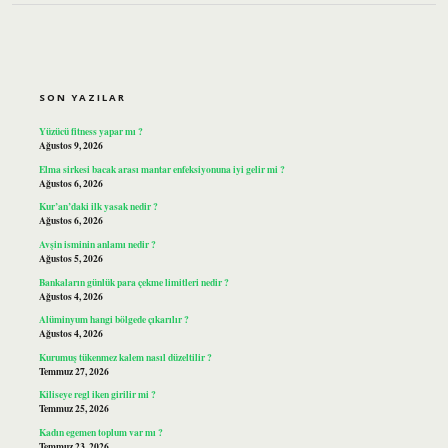
SIDEBAR
SON YAZILAR
Yüzücü fitness yapar mı ?
Ağustos 9, 2026
Elma sirkesi bacak arası mantar enfeksiyonuna iyi gelir mi ?
Ağustos 6, 2026
Kur’an’daki ilk yasak nedir ?
Ağustos 6, 2026
Avşin isminin anlamı nedir ?
Ağustos 5, 2026
Bankaların günlük para çekme limitleri nedir ?
Ağustos 4, 2026
Alüminyum hangi bölgede çıkarılır ?
Ağustos 4, 2026
Kurumuş tükenmez kalem nasıl düzeltilir ?
Temmuz 27, 2026
Kiliseye regl iken girilir mi ?
Temmuz 25, 2026
Kadın egemen toplum var mı ?
Temmuz 23, 2026