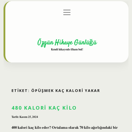
menüyü
Anasayfa
Gizlilik Politikası
Yasal Uyarı
aç
Hakkımızda
Özgün Hikaye Günlüğü
Kendi hikayenle ilham bul!
ETIKET:
ÖPÜŞMEK KAÇ KALORI YAKAR
480 KALORI KAÇ KILO
Tarih: Kasım 25, 2024
400 kalori kaç kilo eder? Ortalama olarak 70 kilo ağırlığındaki bir