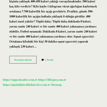
kişinin yaklaşık 400-450 kalori yaktığı varsayılmaktadır. 500 kalori
kaç kilo verdirir? Kilo kaybı 1 kilogram vücut ağırlığını kaybetmek
ortalama 7.700 kalorilik bir açığı gerektirir. Pratikte, günde 500-
1000 kalorilik bir açığın haftada yaklaşık 0 olduğu görülür. 480
kalori nasıl yakılır? Tüplü dalış: Tüplü dalış dakikada 8 kalori,
yarım saatte 240 kalori ve bir saatte 480 kalori yakmanıza yardımcı
olabilir. Futbol oynamak: Dakikada 8 kalori, yarım saatte 240 kalori
ve bir saatte 480 kalori yakmanıza yardımcı olur. Squat egzersizi:
Ortalama kilodaki bir kişi 30 dakika squat egzersizi yaparak
yaklaşık 230 kalori…
480
Devamını okuyun
2 Yorum
Kalori
Kaç
Kilo
https://appcalender.com.tr
https://dilegno.com.tr
https://gunlukkiralikdaireler.com.tr
Sitemap