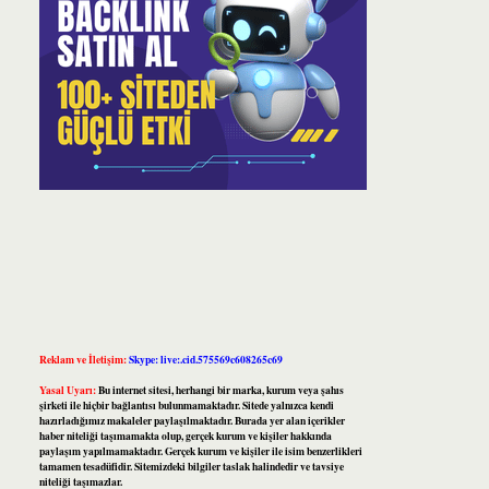
Reklam ve İletişim:
Skype: live:.cid.575569c608265c69
Yasal Uyarı:
Bu internet sitesi, herhangi bir marka, kurum veya şahıs
şirketi ile hiçbir bağlantısı bulunmamaktadır. Sitede yalnızca kendi
hazırladığımız makaleler paylaşılmaktadır. Burada yer alan içerikler
haber niteliği taşımamakta olup, gerçek kurum ve kişiler hakkında
paylaşım yapılmamaktadır. Gerçek kurum ve kişiler ile isim benzerlikleri
tamamen tesadüfidir. Sitemizdeki bilgiler taslak halindedir ve tavsiye
niteliği taşımazlar.