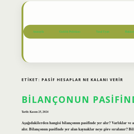
Anasayfa
Gizlilik Politikası
Yasal Uyarı
Hakkım
ETIKET:
PASIF HESAPLAR NE KALANI VERIR
BILANÇONUN PASIFIND
Tarih: Kasım 25, 2024
Aşağıdakilerden hangisi bilançonun pasifinde yer alır? Varlıklar ve
alır. Bilançonun pasifinde yer alan kaynaklar neye göre sıralanır? Bi