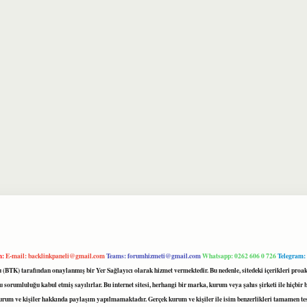
m:
E-mail:
backlinkpaneli@gmail.com
Teams:
forumhizmeti@gmail.com
Whatsapp: 0262 606 0 726
Telegram:
mu (BTK) tarafından onaylanmış bir Yer Sağlayıcı olarak hizmet vermektedir. Bu nedenle, sitedeki içerikleri 
 sorumluluğu kabul etmiş sayılırlar. Bu internet sitesi, herhangi bir marka, kurum veya şahıs şirketi ile hiçbi
kurum ve kişiler hakkında paylaşım yapılmamaktadır. Gerçek kurum ve kişiler ile isim benzerlikleri tamamen te