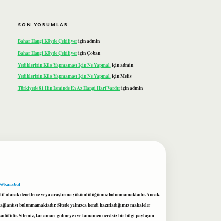
SON YORUMLAR
Bahar Hangi Köyde Çekiliyor
için
admin
Bahar Hangi Köyde Çekiliyor
için
Çoban
Yediklerinin Kilo Yapmaması Için Ne Yapmalı
için
admin
Yediklerinin Kilo Yapmaması Için Ne Yapmalı
için
Melis
Türkiyede 81 Ilin Isminde En Az Hangi Harf Vardır
için
admin
 @karabul
proaktif olarak denetleme veya araştırma yükümlülüğümüz bulunmamaktadır. Ancak,
r bağlantısı bulunmamaktadır. Sitede yalnızca kendi hazırladığımız makaleler
sadüfidir. Sitemiz, kar amacı gütmeyen ve tamamen ücretsiz bir bilgi paylaşım