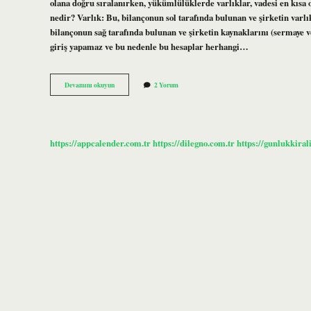
olana doğru sıralanırken, yükümlülüklerde varlıklar, vadesi en kısa 
nedir? Varlık: Bu, bilançonun sol tarafında bulunan ve şirketin varlı
bilançonun sağ tarafında bulunan ve şirketin kaynaklarını (sermaye v
giriş yapamaz ve bu nedenle bu hesaplar herhangi…
Bilançonun
Devamını okuyun
2 Yorum
Pasifinde
Neler
Yer
Alır
https://appcalender.com.tr
https://dilegno.com.tr
https://gunlukkiral