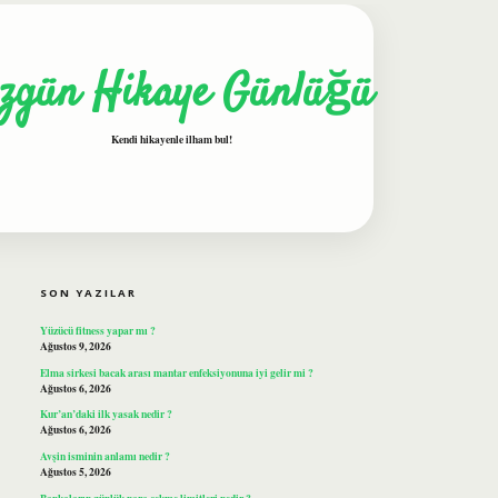
zgün Hikaye Günlüğü
Kendi hikayenle ilham bul!
SIDEBAR
ilbet
SON YAZILAR
Yüzücü fitness yapar mı ?
Ağustos 9, 2026
Elma sirkesi bacak arası mantar enfeksiyonuna iyi gelir mi ?
Ağustos 6, 2026
Kur’an’daki ilk yasak nedir ?
Ağustos 6, 2026
Avşin isminin anlamı nedir ?
Ağustos 5, 2026
Bankaların günlük para çekme limitleri nedir ?