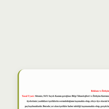
Reklam ve İletişi
Yasal Uyarı:
Sitemiz, 5651 Sayılı Kanun gereğince Bilgi Teknolojileri ve İletişim Kuru
üyelerimiz yazdıkları içeriklerin sorumluluğunu taşımakta olup, siteye üye olarak bu
paylaşılmaktadır. Burada yer alan içerikler haber niteliği taşımamakta olup, gerçek 