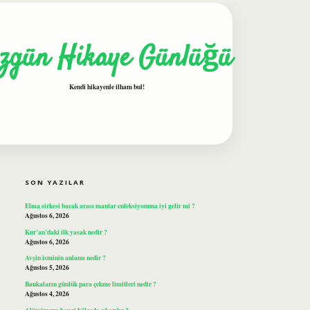
zgün Hikaye Günlüğü
Kendi hikayenle ilham bul!
SIDEBAR
ilbet
SON YAZILAR
Elma sirkesi bacak arası mantar enfeksiyonuna iyi gelir mi ?
Ağustos 6, 2026
Kur’an’daki ilk yasak nedir ?
Ağustos 6, 2026
Avşin isminin anlamı nedir ?
Ağustos 5, 2026
Bankaların günlük para çekme limitleri nedir ?
Ağustos 4, 2026
Alüminyum hangi bölgede çıkarılır ?