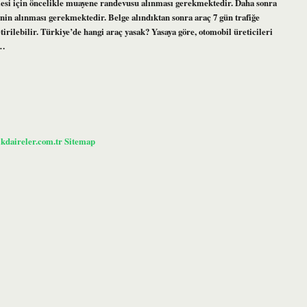
lmesi için öncelikle muayene randevusu alınması gerekmektedir. Daha sonra
in alınması gerekmektedir. Belge alındıktan sonra araç 7 gün trafiğe
etirilebilir. Türkiye’de hangi araç yasak? Yasaya göre, otomobil üreticileri
a…
ikdaireler.com.tr
Sitemap