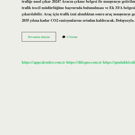
trafiğe nasıl çıkar 2024? Aracın çekme belgesi ile muayeneye getiri
trafik tescil müdürlüğüne başvuruda bulunulması ve Ek 33/A belgesin
çıkarılabilir. Araç için trafik izni alındıktan sonra araç muayeneye g
2035 yılına kadar CO2 emisyonlarını ortadan kaldıracak. Dolayısıyl
Hangi
Devamını okuyun
6 Yorum
Araç
Trafiğe
Çıkamaz
https://appcalender.com.tr
https://dilegno.com.tr
https://gunlukkiral