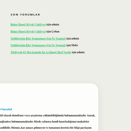
SON YORUMLAR
Bahar Hangi Köyde Çekiliyor
için
admin
Bahar Hangi Köyde Çekiliyor
için
Çoban
Yediklerinin Kilo Yapmaması Için Ne Yapmalı
için
admin
Yediklerinin Kilo Yapmaması Için Ne Yapmalı
için
Melis
Türkiyede 81 Ilin Isminde En Az Hangi Harf Vardır
için
admin
 @karabul
proaktif olarak denetleme veya araştırma yükümlülüğümüz bulunmamaktadır. Ancak,
r bağlantısı bulunmamaktadır. Sitede yalnızca kendi hazırladığımız makaleler
sadüfidir. Sitemiz, kar amacı gütmeyen ve tamamen ücretsiz bir bilgi paylaşım