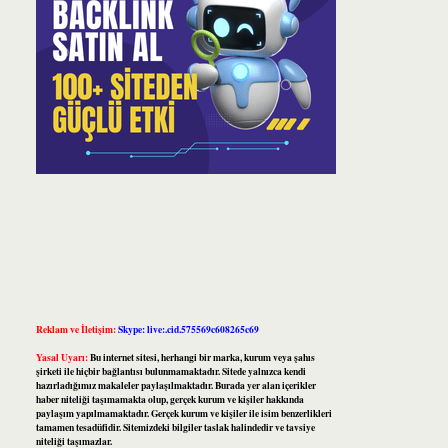
Reklam ve İletişim:
Skype: live:.cid.575569c608265c69
Yasal Uyarı:
Bu internet sitesi, herhangi bir marka, kurum veya şahıs
şirketi ile hiçbir bağlantısı bulunmamaktadır. Sitede yalnızca kendi
hazırladığımız makaleler paylaşılmaktadır. Burada yer alan içerikler
haber niteliği taşımamakta olup, gerçek kurum ve kişiler hakkında
paylaşım yapılmamaktadır. Gerçek kurum ve kişiler ile isim benzerlikleri
tamamen tesadüfidir. Sitemizdeki bilgiler taslak halindedir ve tavsiye
niteliği taşımazlar.