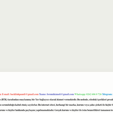
m:
E-mail:
backlinkpaneli@gmail.com
Teams:
forumhizmeti@gmail.com
Whatsapp: 0262 606 0 726
Telegram:
mu (BTK) tarafından onaylanmış bir Yer Sağlayıcı olarak hizmet vermektedir. Bu nedenle, sitedeki içerikleri 
 sorumluluğu kabul etmiş sayılırlar. Bu internet sitesi, herhangi bir marka, kurum veya şahıs şirketi ile hiçbi
kurum ve kişiler hakkında paylaşım yapılmamaktadır. Gerçek kurum ve kişiler ile isim benzerlikleri tamamen te