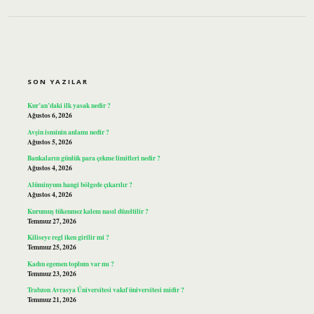
SIDEBAR
SON YAZILAR
Kur’an’daki ilk yasak nedir ?
Ağustos 6, 2026
Avşin isminin anlamı nedir ?
Ağustos 5, 2026
Bankaların günlük para çekme limitleri nedir ?
Ağustos 4, 2026
Alüminyum hangi bölgede çıkarılır ?
Ağustos 4, 2026
Kurumuş tükenmez kalem nasıl düzeltilir ?
Temmuz 27, 2026
Kiliseye regl iken girilir mi ?
Temmuz 25, 2026
Kadın egemen toplum var mı ?
Temmuz 23, 2026
Trabzon Avrasya Üniversitesi vakıf üniversitesi midir ?
Temmuz 21, 2026