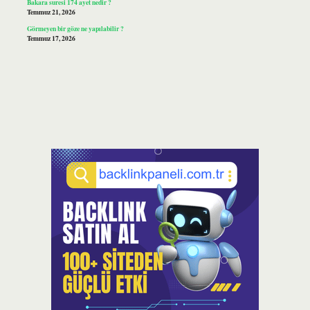
Bakara suresi 174 ayet nedir ?
Temmuz 21, 2026
Görmeyen bir göze ne yapılabilir ?
Temmuz 17, 2026