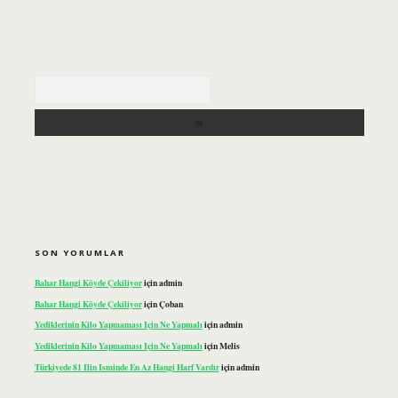
Arama
SON YORUMLAR
Bahar Hangi Köyde Çekiliyor
için
admin
Bahar Hangi Köyde Çekiliyor
için
Çoban
Yediklerinin Kilo Yapmaması Için Ne Yapmalı
için
admin
Yediklerinin Kilo Yapmaması Için Ne Yapmalı
için
Melis
Türkiyede 81 Ilin Isminde En Az Hangi Harf Vardır
için
admin