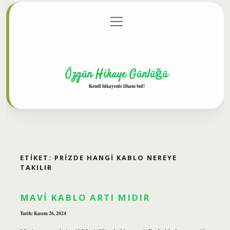
menüyü
Anasayfa
Gizlilik Politikası
Yasal Uyarı
aç
Hakkımızda
Özgün Hikaye Günlüğü
Kendi hikayenle ilham bul!
ETIKET:
PRIZDE HANGI KABLO NEREYE
TAKILIR
MAVI KABLO ARTI MIDIR
Tarih: Kasım 26, 2024