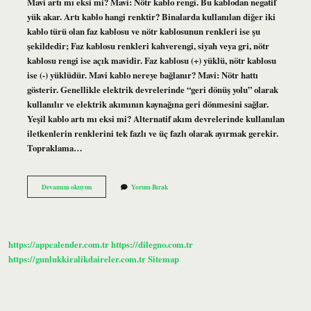
Mavi artı mı eksi mi? Mavi: Nötr kablo rengi. Bu kablodan negatif
yük akar. Artı kablo hangi renktir? Binalarda kullanılan diğer iki
kablo türü olan faz kablosu ve nötr kablosunun renkleri ise şu
şekildedir; Faz kablosu renkleri kahverengi, siyah veya gri, nötr
kablosu rengi ise açık mavidir. Faz kablosu (+) yüklü, nötr kablosu
ise (-) yüklüdür. Mavi kablo nereye bağlanır? Mavi: Nötr hattı
gösterir. Genellikle elektrik devrelerinde “geri dönüş yolu” olarak
kullanılır ve elektrik akımının kaynağına geri dönmesini sağlar.
Yeşil kablo artı mı eksi mi? Alternatif akım devrelerinde kullanılan
iletkenlerin renklerini tek fazlı ve üç fazlı olarak ayırmak gerekir.
Topraklama…
Mavi
Devamını okuyun
Yorum Bırak
Kablo
Artı
Mıdır
https://appcalender.com.tr
https://dilegno.com.tr
https://gunlukkiralikdaireler.com.tr
Sitemap