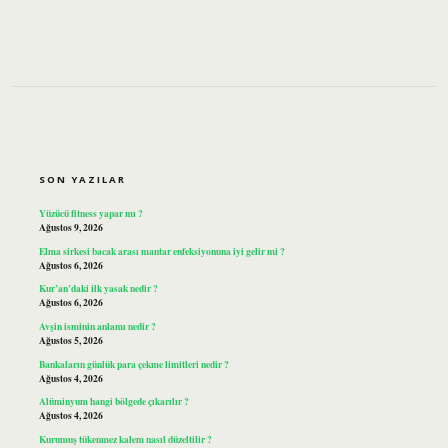
SIDEBAR
SON YAZILAR
Yüzücü fitness yapar mı ?
Ağustos 9, 2026
Elma sirkesi bacak arası mantar enfeksiyonuna iyi gelir mi ?
Ağustos 6, 2026
Kur’an’daki ilk yasak nedir ?
Ağustos 6, 2026
Avşin isminin anlamı nedir ?
Ağustos 5, 2026
Bankaların günlük para çekme limitleri nedir ?
Ağustos 4, 2026
Alüminyum hangi bölgede çıkarılır ?
Ağustos 4, 2026
Kurumuş tükenmez kalem nasıl düzeltilir ?