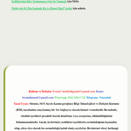
Yediklerinin Kilo Yapmaması Için Ne Yapmalı
için
Melis
Türkiyede 81 Ilin Isminde En Az Hangi Harf Vardır
için
admin
bet
Reklam ve İletişim:
E-mail:
backlinkpaneli@gmail.com
Teams:
forumhizmeti@gmail.com
Whatsapp: 0262 606 0 726
Telegram: @karabul
Yasal Uyarı:
Sitemiz, 5651 Sayılı Kanun gereğince Bilgi Teknolojileri ve İletişim Kurumu
(BTK) tarafından onaylanmış bir Yer Sağlayıcı olarak hizmet vermektedir. Bu nedenle,
sitedeki içerikleri proaktif olarak denetleme veya araştırma yükümlülüğümüz
bulunmamaktadır. Ancak, üyelerimiz yazdıkları içeriklerin sorumluluğunu taşımakta
olup, siteye üye olarak bu sorumluluğu kabul etmiş sayılırlar. Bu internet sitesi, herhangi