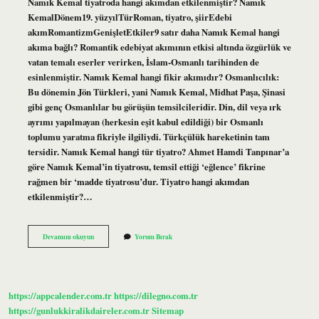
Namık Kemal tiyatroda hangi akımdan etkilenmiştir? Namık
KemalDönem19. yüzyılTürRoman, tiyatro, şiirEdebi
akımRomantizmGenişletEtkiler9 satır daha Namık Kemal hangi
akıma bağlı? Romantik edebiyat akımının etkisi altında özgürlük ve
vatan temalı eserler verirken, İslam-Osmanlı tarihinden de
esinlenmiştir. Namık Kemal hangi fikir akımıdır? Osmanlıcılık:
Bu dönemin Jön Türkleri, yani Namık Kemal, Midhat Paşa, Şinasi
gibi genç Osmanlılar bu görüşün temsilcileridir. Din, dil veya ırk
ayrımı yapılmayan (herkesin eşit kabul edildiği) bir Osmanlı
toplumu yaratma fikriyle ilgiliydi. Türkçülük hareketinin tam
tersidir. Namık Kemal hangi tür tiyatro? Ahmet Hamdi Tanpınar’a
göre Namık Kemal’in tiyatrosu, temsil ettiği ‘eğlence’ fikrine
rağmen bir ‘madde tiyatrosu’dur. Tiyatro hangi akımdan
etkilenmiştir?…
Namık
Devamını okuyun
Yorum Bırak
Kemal
Tiyatroları
Hangi
Akım
https://appcalender.com.tr
https://dilegno.com.tr
https://gunlukkiralikdaireler.com.tr
Sitemap