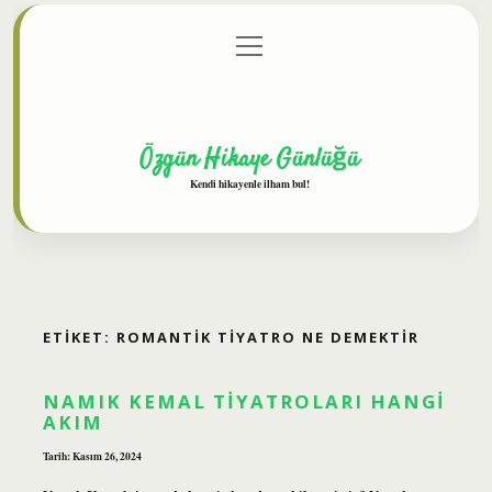
menüyü
Anasayfa
Gizlilik Politikası
Yasal Uyarı
aç
Hakkımızda
Özgün Hikaye Günlüğü
Kendi hikayenle ilham bul!
ETIKET:
ROMANTIK TIYATRO NE DEMEKTIR
NAMIK KEMAL TIYATROLARI HANGI
AKIM
Tarih: Kasım 26, 2024