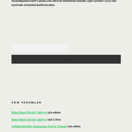
backlinkpanelicomtr@gmail.com
adresine bildirmeniz halinde, ilgili içerikler yasal süre
içerisinde sitemizden kaldırılacaktır.
Arama
SON YORUMLAR
Bahar Hangi Köyde Çekiliyor
için
admin
Bahar Hangi Köyde Çekiliyor
için
Çoban
Yediklerinin Kilo Yapmaması Için Ne Yapmalı
için
admin