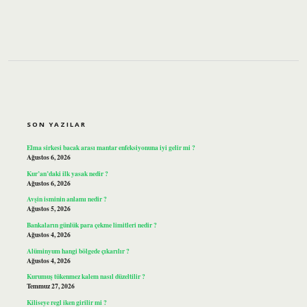
SIDEBAR
SON YAZILAR
Elma sirkesi bacak arası mantar enfeksiyonuna iyi gelir mi ?
Ağustos 6, 2026
Kur’an’daki ilk yasak nedir ?
Ağustos 6, 2026
Avşin isminin anlamı nedir ?
Ağustos 5, 2026
Bankaların günlük para çekme limitleri nedir ?
Ağustos 4, 2026
Alüminyum hangi bölgede çıkarılır ?
Ağustos 4, 2026
Kurumuş tükenmez kalem nasıl düzeltilir ?
Temmuz 27, 2026
Kiliseye regl iken girilir mi ?