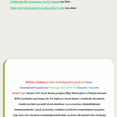
Yediklerinin Kilo Yapmaması Için Ne Yapmalı
için
Melis
Türkiyede 81 Ilin Isminde En Az Hangi Harf Vardır
için
admin
bet
Reklam ve İletişim:
E-mail:
backlinkpaneli@gmail.com
Teams:
forumhizmeti@gmail.com
Whatsapp: 0262 606 0 726
Telegram: @karabul
Yasal Uyarı:
Sitemiz, 5651 Sayılı Kanun gereğince Bilgi Teknolojileri ve İletişim Kurumu
(BTK) tarafından onaylanmış bir Yer Sağlayıcı olarak hizmet vermektedir. Bu nedenle,
sitedeki içerikleri proaktif olarak denetleme veya araştırma yükümlülüğümüz
bulunmamaktadır. Ancak, üyelerimiz yazdıkları içeriklerin sorumluluğunu taşımakta
olup, siteye üye olarak bu sorumluluğu kabul etmiş sayılırlar. Bu internet sitesi, herhangi