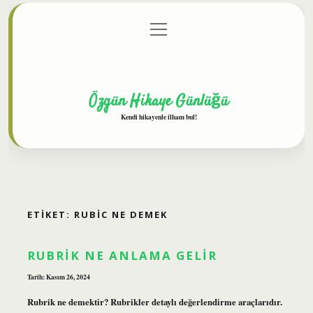
menüyü
Anasayfa
Gizlilik Politikası
Yasal Uyarı
aç
Hakkımızda
Özgün Hikaye Günlüğü
Kendi hikayenle ilham bul!
ETIKET:
RUBIC NE DEMEK
RUBRIK NE ANLAMA GELIR
Tarih: Kasım 26, 2024
Rubrik ne demektir? Rubrikler detaylı değerlendirme araçlarıdır.