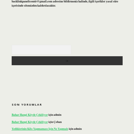
backlinkpanelicomtr@gmail.com
adresine bildirmeniz halinde, ilgili içerikler yasal süre
içerisinde sitemizden kaldırılacaktır.
Arama
SON YORUMLAR
Bahar Hangi Köyde Çekiliyor
için
admin
Bahar Hangi Köyde Çekiliyor
için
Çoban
Yediklerinin Kilo Yapmaması Için Ne Yapmalı
için
admin