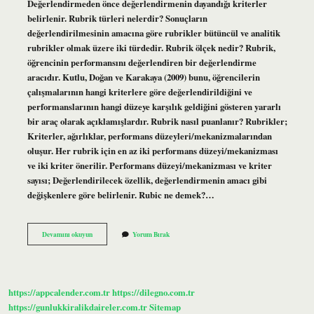
Değerlendirmeden önce değerlendirmenin dayandığı kriterler
belirlenir. Rubrik türleri nelerdir? Sonuçların
değerlendirilmesinin amacına göre rubrikler bütüncül ve analitik
rubrikler olmak üzere iki türdedir. Rubrik ölçek nedir? Rubrik,
öğrencinin performansını değerlendiren bir değerlendirme
aracıdır. Kutlu, Doğan ve Karakaya (2009) bunu, öğrencilerin
çalışmalarının hangi kriterlere göre değerlendirildiğini ve
performanslarının hangi düzeye karşılık geldiğini gösteren yararlı
bir araç olarak açıklamışlardır. Rubrik nasıl puanlanır? Rubrikler;
Kriterler, ağırlıklar, performans düzeyleri/mekanizmalarından
oluşur. Her rubrik için en az iki performans düzeyi/mekanizması
ve iki kriter önerilir. Performans düzeyi/mekanizması ve kriter
sayısı; Değerlendirilecek özellik, değerlendirmenin amacı gibi
değişkenlere göre belirlenir. Rubic ne demek?…
Rubrik
Devamını okuyun
Yorum Bırak
Ne
Anlama
Gelir
https://appcalender.com.tr
https://dilegno.com.tr
https://gunlukkiralikdaireler.com.tr
Sitemap