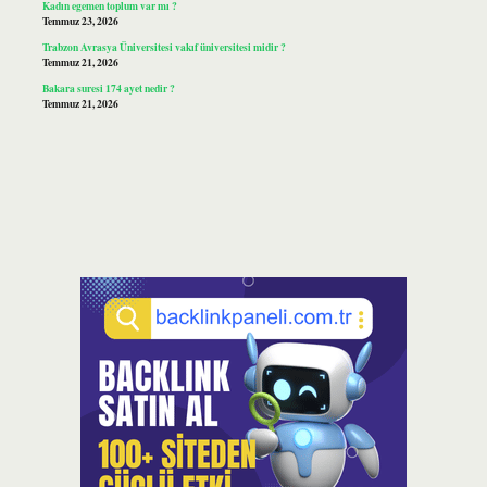
Kadın egemen toplum var mı ?
Temmuz 23, 2026
Trabzon Avrasya Üniversitesi vakıf üniversitesi midir ?
Temmuz 21, 2026
Bakara suresi 174 ayet nedir ?
Temmuz 21, 2026