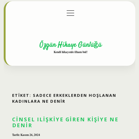
menüyü
Anasayfa
Gizlilik Politikası
Yasal Uyarı
aç
Hakkımızda
Özgün Hikaye Günlüğü
Kendi hikayenle ilham bul!
ETIKET:
SADECE ERKEKLERDEN HOŞLANAN
KADINLARA NE DENIR
CINSEL ILIŞKIYE GIREN KIŞIYE NE
DENIR
Tarih: Kasım 26, 2024