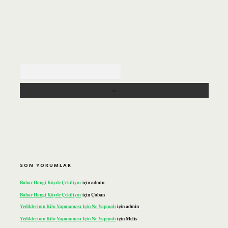
Arama
SON YORUMLAR
Bahar Hangi Köyde Çekiliyor
için
admin
Bahar Hangi Köyde Çekiliyor
için
Çoban
Yediklerinin Kilo Yapmaması Için Ne Yapmalı
için
admin
Yediklerinin Kilo Yapmaması Için Ne Yapmalı
için
Melis