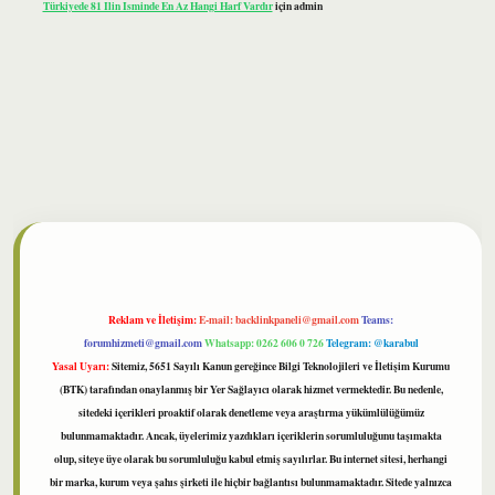
Türkiyede 81 Ilin Isminde En Az Hangi Harf Vardır
için
admin
lbet
Reklam ve İletişim:
E-mail:
backlinkpaneli@gmail.com
Teams:
forumhizmeti@gmail.com
Whatsapp: 0262 606 0 726
Telegram: @karabul
Yasal Uyarı:
Sitemiz, 5651 Sayılı Kanun gereğince Bilgi Teknolojileri ve İletişim Kurumu
(BTK) tarafından onaylanmış bir Yer Sağlayıcı olarak hizmet vermektedir. Bu nedenle,
sitedeki içerikleri proaktif olarak denetleme veya araştırma yükümlülüğümüz
bulunmamaktadır. Ancak, üyelerimiz yazdıkları içeriklerin sorumluluğunu taşımakta
olup, siteye üye olarak bu sorumluluğu kabul etmiş sayılırlar. Bu internet sitesi, herhangi
bir marka, kurum veya şahıs şirketi ile hiçbir bağlantısı bulunmamaktadır. Sitede yalnızca