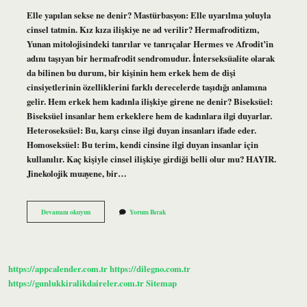
Elle yapılan sekse ne denir? Mastürbasyon: Elle uyarılma yoluyla
cinsel tatmin. Kız kıza ilişkiye ne ad verilir? Hermafroditizm,
Yunan mitolojisindeki tanrılar ve tanrıçalar Hermes ve Afrodit’in
adını taşıyan bir hermafrodit sendromudur. İnterseksüalite olarak
da bilinen bu durum, bir kişinin hem erkek hem de dişi
cinsiyetlerinin özelliklerini farklı derecelerde taşıdığı anlamına
gelir. Hem erkek hem kadınla ilişkiye girene ne denir? Biseksüel:
Biseksüel insanlar hem erkeklere hem de kadınlara ilgi duyarlar.
Heteroseksüel: Bu, karşı cinse ilgi duyan insanları ifade eder.
Homoseksüel: Bu terim, kendi cinsine ilgi duyan insanlar için
kullanılır. Kaç kişiyle cinsel ilişkiye girdiği belli olur mu? HAYIR.
Jinekolojik muayene, bir…
Cinsel
Devamını okuyun
Yorum Bırak
Ilişkiye
Giren
Kişiye
Ne
Denir
https://appcalender.com.tr
https://dilegno.com.tr
https://gunlukkiralikdaireler.com.tr
Sitemap