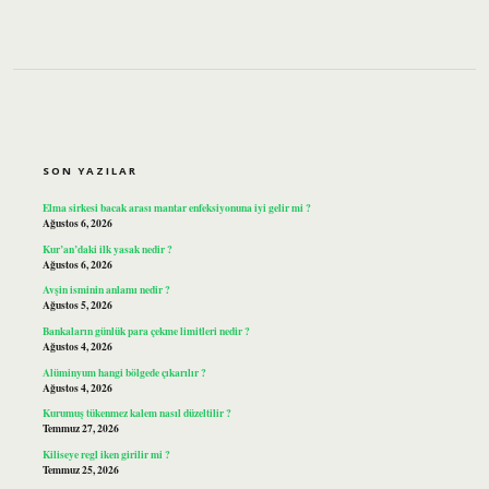
SIDEBAR
SON YAZILAR
Elma sirkesi bacak arası mantar enfeksiyonuna iyi gelir mi ?
Ağustos 6, 2026
Kur’an’daki ilk yasak nedir ?
Ağustos 6, 2026
Avşin isminin anlamı nedir ?
Ağustos 5, 2026
Bankaların günlük para çekme limitleri nedir ?
Ağustos 4, 2026
Alüminyum hangi bölgede çıkarılır ?
Ağustos 4, 2026
Kurumuş tükenmez kalem nasıl düzeltilir ?
Temmuz 27, 2026
Kiliseye regl iken girilir mi ?
Temmuz 25, 2026