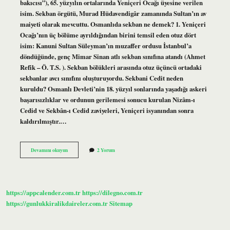
bakıcısı”), 65. yüzyılın ortalarında Yeniçeri Ocağı üyesine verilen
isim. Sekban örgütü, Murad Hüdavendigâr zamanında Sultan’ın av
maiyeti olarak mevcuttu. Osmanlıda sekban ne demek? 1. Yeniçeri
Ocağı’nın üç bölüme ayrıldığından birini temsil eden otuz dört
isim: Kanuni Sultan Süleyman’ın muzaffer ordusu İstanbul’a
döndüğünde, genç Mimar Sinan atlı sekban sınıfına atandı (Ahmet
Refik – Ö. T.S. ). Sekban bölükleri arasında otuz üçüncü ortadaki
sekbanlar avcı sınıfını oluşturuyordu. Sekbani Cedit neden
kuruldu? Osmanlı Devleti’nin 18. yüzyıl sonlarında yaşadığı askeri
başarısızlıklar ve ordunun gerilemesi sonucu kurulan Nizâm-ı
Cedid ve Sekbân-ı Cedid zaviyeleri, Yeniçeri isyanından sonra
kaldırılmıştır.…
Sekban
Devamını okuyun
2 Yorum
Ne
Zaman
Kuruldu
https://appcalender.com.tr
https://dilegno.com.tr
https://gunlukkiralikdaireler.com.tr
Sitemap