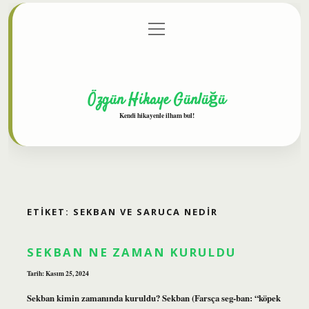
menüyü
Anasayfa
Gizlilik Politikası
Yasal Uyarı
aç
Hakkımızda
Özgün Hikaye Günlüğü
Kendi hikayenle ilham bul!
ETIKET:
SEKBAN VE SARUCA NEDIR
SEKBAN NE ZAMAN KURULDU
Tarih: Kasım 25, 2024
Sekban kimin zamanında kuruldu? Sekban (Farsça seg-ban: “köpek