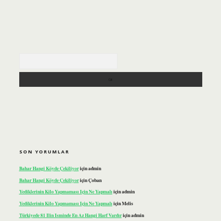
Arama
SON YORUMLAR
Bahar Hangi Köyde Çekiliyor
için
admin
Bahar Hangi Köyde Çekiliyor
için
Çoban
Yediklerinin Kilo Yapmaması Için Ne Yapmalı
için
admin
Yediklerinin Kilo Yapmaması Için Ne Yapmalı
için
Melis
Türkiyede 81 Ilin Isminde En Az Hangi Harf Vardır
için
admin