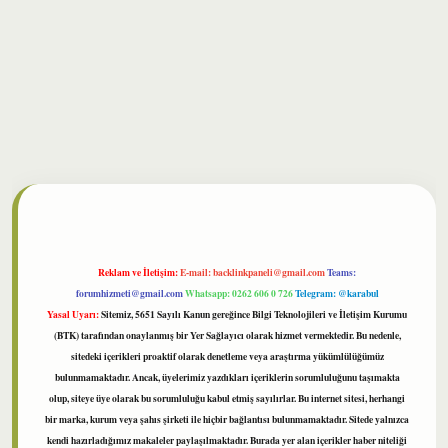
bet
Reklam ve İletişim:
E-mail:
backlinkpaneli@gmail.com
Teams:
forumhizmeti@gmail.com
Whatsapp: 0262 606 0 726
Telegram: @karabul
Yasal Uyarı:
Sitemiz, 5651 Sayılı Kanun gereğince Bilgi Teknolojileri ve İletişim Kurumu
(BTK) tarafından onaylanmış bir Yer Sağlayıcı olarak hizmet vermektedir. Bu nedenle,
sitedeki içerikleri proaktif olarak denetleme veya araştırma yükümlülüğümüz
bulunmamaktadır. Ancak, üyelerimiz yazdıkları içeriklerin sorumluluğunu taşımakta
olup, siteye üye olarak bu sorumluluğu kabul etmiş sayılırlar. Bu internet sitesi, herhangi
bir marka, kurum veya şahıs şirketi ile hiçbir bağlantısı bulunmamaktadır. Sitede yalnızca
kendi hazırladığımız makaleler paylaşılmaktadır. Burada yer alan içerikler haber niteliği