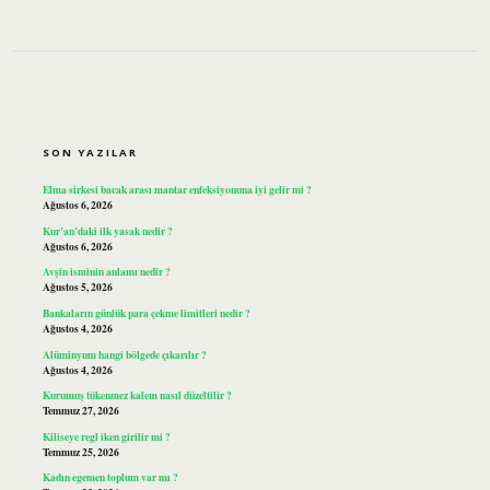
SIDEBAR
SON YAZILAR
Elma sirkesi bacak arası mantar enfeksiyonuna iyi gelir mi ?
Ağustos 6, 2026
Kur’an’daki ilk yasak nedir ?
Ağustos 6, 2026
Avşin isminin anlamı nedir ?
Ağustos 5, 2026
Bankaların günlük para çekme limitleri nedir ?
Ağustos 4, 2026
Alüminyum hangi bölgede çıkarılır ?
Ağustos 4, 2026
Kurumuş tükenmez kalem nasıl düzeltilir ?
Temmuz 27, 2026
Kiliseye regl iken girilir mi ?
Temmuz 25, 2026
Kadın egemen toplum var mı ?