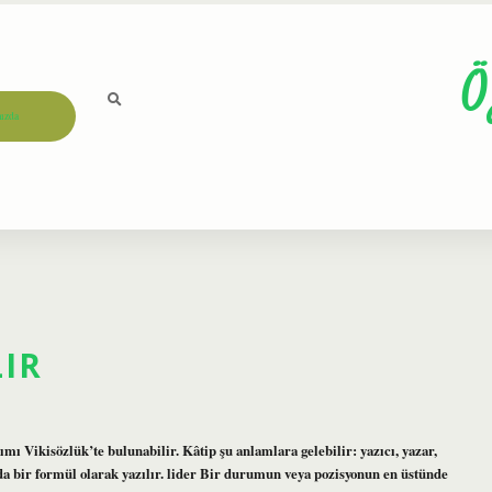
Ö
ızda
LIR
mı Vikisözlük’te bulunabilir. Kâtip şu anlamlara gelebilir: yazıcı, yazar,
nda bir formül olarak yazılır. lider Bir durumun veya pozisyonun en üstünde