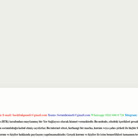
m:
E-mail:
backlinkpaneli@gmail.com
Teams:
forumhizmeti@gmail.com
Whatsapp: 0262 606 0 726
Telegram:
mu (BTK) tarafından onaylanmış bir Yer Sağlayıcı olarak hizmet vermektedir. Bu nedenle, sitedeki içerikleri 
 sorumluluğu kabul etmiş sayılırlar. Bu internet sitesi, herhangi bir marka, kurum veya şahıs şirketi ile hiçbi
kurum ve kişiler hakkında paylaşım yapılmamaktadır. Gerçek kurum ve kişiler ile isim benzerlikleri tamamen te