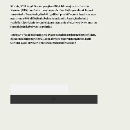
Sitemiz, 5651 Sayılı Kanun gereğince Bilgi Teknolojileri ve İletişim
Kurumu (BTK) tarafından onaylanmış bir Yer Sağlayıcı olarak hizmet
vermektedir. Bu nedenle, sitedeki içerikleri proaktif olarak denetleme veya
araştırma yükümlülüğümüz bulunmamaktadır. Ancak, üyelerimiz
yazdıkları içeriklerin sorumluluğunu taşımakta olup, siteye üye olarak bu
sorumluluğu kabul etmiş sayılırlar.
Hukuka ve yasal düzenlemelere aykırı olduğunu düşündüğünüz içerikleri,
backlinkpanelicomtr@gmail.com
adresine bildirmeniz halinde, ilgili
içerikler yasal süre içerisinde sitemizden kaldırılacaktır.
Arama