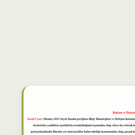
Reklam ve İletişi
Yasal Uyarı:
Sitemiz, 5651 Sayılı Kanun gereğince Bilgi Teknolojileri ve İletişim Kuru
üyelerimiz yazdıkları içeriklerin sorumluluğunu taşımakta olup, siteye üye olarak bu
paylaşılmaktadır. Burada yer alan içerikler haber niteliği taşımamakta olup, gerçek 