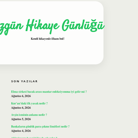
zgün Hikaye Günlüğü
Kendi hikayenle ilham bul!
SIDEBAR
ilbet
SON YAZILAR
Elma sirkesi bacak arası mantar enfeksiyonuna iyi gelir mi ?
Ağustos 6, 2026
Kur’an’daki ilk yasak nedir ?
Ağustos 6, 2026
Avşin isminin anlamı nedir ?
Ağustos 5, 2026
Bankaların günlük para çekme limitleri nedir ?
Ağustos 4, 2026
Alüminyum hangi bölgede çıkarılır ?