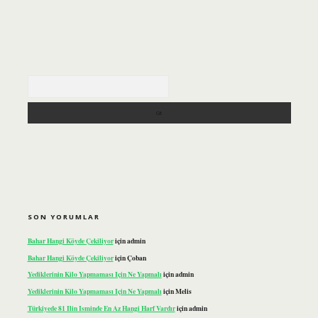
Arama
SON YORUMLAR
Bahar Hangi Köyde Çekiliyor
için
admin
Bahar Hangi Köyde Çekiliyor
için
Çoban
Yediklerinin Kilo Yapmaması Için Ne Yapmalı
için
admin
Yediklerinin Kilo Yapmaması Için Ne Yapmalı
için
Melis
Türkiyede 81 Ilin Isminde En Az Hangi Harf Vardır
için
admin