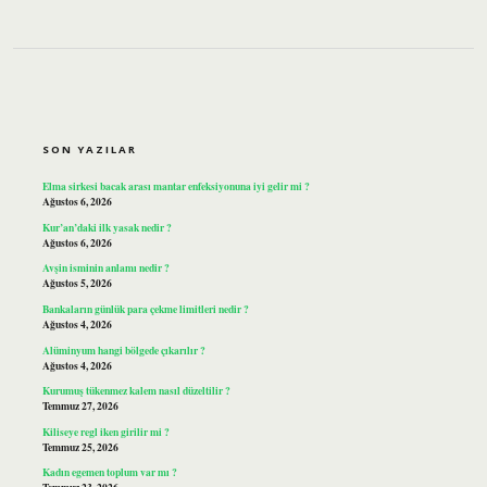
SIDEBAR
SON YAZILAR
Elma sirkesi bacak arası mantar enfeksiyonuna iyi gelir mi ?
Ağustos 6, 2026
Kur’an’daki ilk yasak nedir ?
Ağustos 6, 2026
Avşin isminin anlamı nedir ?
Ağustos 5, 2026
Bankaların günlük para çekme limitleri nedir ?
Ağustos 4, 2026
Alüminyum hangi bölgede çıkarılır ?
Ağustos 4, 2026
Kurumuş tükenmez kalem nasıl düzeltilir ?
Temmuz 27, 2026
Kiliseye regl iken girilir mi ?
Temmuz 25, 2026
Kadın egemen toplum var mı ?