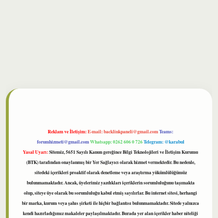
lbet
Reklam ve İletişim:
E-mail:
backlinkpaneli@gmail.com
Teams:
forumhizmeti@gmail.com
Whatsapp: 0262 606 0 726
Telegram: @karabul
Yasal Uyarı:
Sitemiz, 5651 Sayılı Kanun gereğince Bilgi Teknolojileri ve İletişim Kurumu
(BTK) tarafından onaylanmış bir Yer Sağlayıcı olarak hizmet vermektedir. Bu nedenle,
sitedeki içerikleri proaktif olarak denetleme veya araştırma yükümlülüğümüz
bulunmamaktadır. Ancak, üyelerimiz yazdıkları içeriklerin sorumluluğunu taşımakta
olup, siteye üye olarak bu sorumluluğu kabul etmiş sayılırlar. Bu internet sitesi, herhangi
bir marka, kurum veya şahıs şirketi ile hiçbir bağlantısı bulunmamaktadır. Sitede yalnızca
kendi hazırladığımız makaleler paylaşılmaktadır. Burada yer alan içerikler haber niteliği