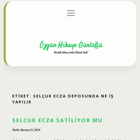
menüyü
Anasayfa
Gizlilik Politikası
Yasal Uyarı
aç
Hakkımızda
Özgün Hikaye Günlüğü
Kendi hikayenle ilham bul!
ETIKET:
SELÇUK ECZA DEPOSUNDA NE İŞ
YAPILIR
SELCUK ECZA SATILIYOR MU
Tarih: Kasım 25, 2024