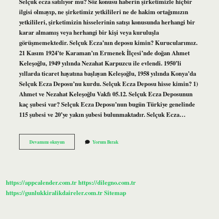
Selçuk ecza satılıyor mu? Söz konusu haberin şirketimizle hiçbir
ilgisi olmayıp, ne şirketimiz yetkilileri ne de hakim ortağımızın
yetkilileri, şirketimizin hisselerinin satışı konusunda herhangi bir
karar almamış veya herhangi bir kişi veya kuruluşla
görüşmemektedir. Selçuk Ecza’nın deposu kimin? Kurucularımız.
21 Kasım 1924’te Karaman’ın Ermenek İlçesi’nde doğan Ahmet
Keleşoğlu, 1949 yılında Nezahat Karpuzcu ile evlendi. 1950’li
yıllarda ticaret hayatına başlayan Keleşoğlu, 1958 yılında Konya’da
Selçuk Ecza Deposu’nu kurdu. Selçuk Ecza Deposu hisse kimin? 1)
Ahmet ve Nezahat Keleşoğlu Vakfı 05.12. Selçuk Ecza Deposunun
kaç şubesi var? Selçuk Ecza Deposu’nun bugün Türkiye genelinde
115 şubesi ve 20’ye yakın şubesi bulunmaktadır. Selçuk Ecza…
Selcuk
Devamını okuyun
Yorum Bırak
Ecza
Satiliyor
Mu
https://appcalender.com.tr
https://dilegno.com.tr
https://gunlukkiralikdaireler.com.tr
Sitemap