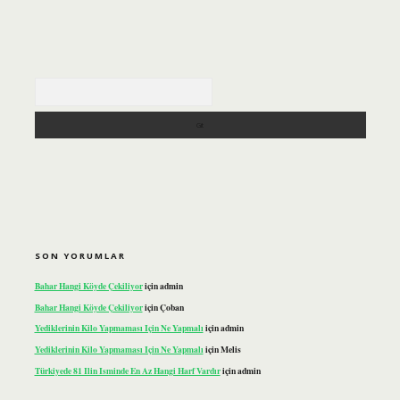
Arama
SON YORUMLAR
Bahar Hangi Köyde Çekiliyor
için
admin
Bahar Hangi Köyde Çekiliyor
için
Çoban
Yediklerinin Kilo Yapmaması Için Ne Yapmalı
için
admin
Yediklerinin Kilo Yapmaması Için Ne Yapmalı
için
Melis
Türkiyede 81 Ilin Isminde En Az Hangi Harf Vardır
için
admin