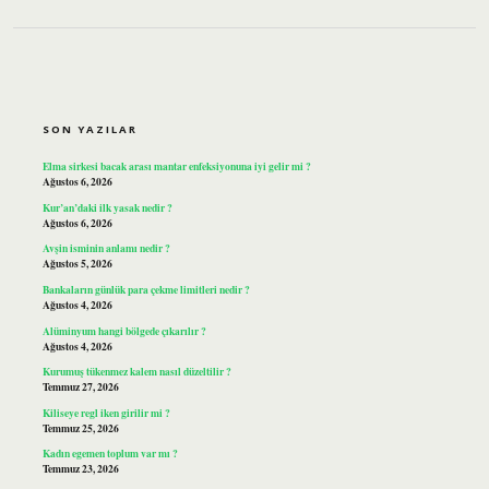
SIDEBAR
SON YAZILAR
Elma sirkesi bacak arası mantar enfeksiyonuna iyi gelir mi ?
Ağustos 6, 2026
Kur’an’daki ilk yasak nedir ?
Ağustos 6, 2026
Avşin isminin anlamı nedir ?
Ağustos 5, 2026
Bankaların günlük para çekme limitleri nedir ?
Ağustos 4, 2026
Alüminyum hangi bölgede çıkarılır ?
Ağustos 4, 2026
Kurumuş tükenmez kalem nasıl düzeltilir ?
Temmuz 27, 2026
Kiliseye regl iken girilir mi ?
Temmuz 25, 2026
Kadın egemen toplum var mı ?
Temmuz 23, 2026