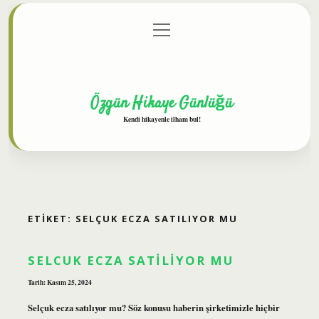
menüyü
Anasayfa
Gizlilik Politikası
Yasal Uyarı
aç
Hakkımızda
Özgün Hikaye Günlüğü
Kendi hikayenle ilham bul!
ETIKET:
SELÇUK ECZA SATILIYOR MU
SELCUK ECZA SATILIYOR MU
Tarih: Kasım 25, 2024
Selçuk ecza satılıyor mu? Söz konusu haberin şirketimizle hiçbir