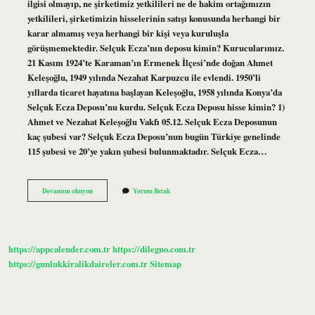
ilgisi olmayıp, ne şirketimiz yetkilileri ne de hakim ortağımızın
yetkilileri, şirketimizin hisselerinin satışı konusunda herhangi bir
karar almamış veya herhangi bir kişi veya kuruluşla
görüşmemektedir. Selçuk Ecza’nın deposu kimin? Kurucularımız.
21 Kasım 1924’te Karaman’ın Ermenek İlçesi’nde doğan Ahmet
Keleşoğlu, 1949 yılında Nezahat Karpuzcu ile evlendi. 1950’li
yıllarda ticaret hayatına başlayan Keleşoğlu, 1958 yılında Konya’da
Selçuk Ecza Deposu’nu kurdu. Selçuk Ecza Deposu hisse kimin? 1)
Ahmet ve Nezahat Keleşoğlu Vakfı 05.12. Selçuk Ecza Deposunun
kaç şubesi var? Selçuk Ecza Deposu’nun bugün Türkiye genelinde
115 şubesi ve 20’ye yakın şubesi bulunmaktadır. Selçuk Ecza…
Selcuk
Devamını okuyun
Yorum Bırak
Ecza
Satiliyor
Mu
https://appcalender.com.tr
https://dilegno.com.tr
https://gunlukkiralikdaireler.com.tr
Sitemap