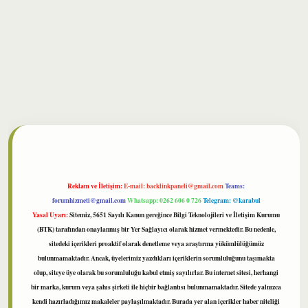
bet
Reklam ve İletişim:
E-mail:
backlinkpaneli@gmail.com
Teams:
forumhizmeti@gmail.com
Whatsapp: 0262 606 0 726
Telegram: @karabul
Yasal Uyarı:
Sitemiz, 5651 Sayılı Kanun gereğince Bilgi Teknolojileri ve İletişim Kurumu
(BTK) tarafından onaylanmış bir Yer Sağlayıcı olarak hizmet vermektedir. Bu nedenle,
sitedeki içerikleri proaktif olarak denetleme veya araştırma yükümlülüğümüz
bulunmamaktadır. Ancak, üyelerimiz yazdıkları içeriklerin sorumluluğunu taşımakta
olup, siteye üye olarak bu sorumluluğu kabul etmiş sayılırlar. Bu internet sitesi, herhangi
bir marka, kurum veya şahıs şirketi ile hiçbir bağlantısı bulunmamaktadır. Sitede yalnızca
kendi hazırladığımız makaleler paylaşılmaktadır. Burada yer alan içerikler haber niteliği