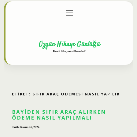
menüyü
Anasayfa
Gizlilik Politikası
Yasal Uyarı
aç
Hakkımızda
Özgün Hikaye Günlüğü
Kendi hikayenle ilham bul!
ETIKET:
SIFIR ARAÇ ÖDEMESI NASIL YAPILIR
BAYIDEN SIFIR ARAÇ ALIRKEN
ÖDEME NASIL YAPILMALI
Tarih: Kasım 26, 2024