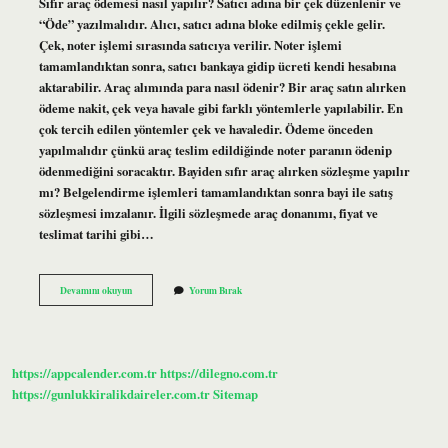
Sıfır araç ödemesi nasıl yapılır? Satıcı adına bir çek düzenlenir ve
“Öde” yazılmalıdır. Alıcı, satıcı adına bloke edilmiş çekle gelir.
Çek, noter işlemi sırasında satıcıya verilir. Noter işlemi
tamamlandıktan sonra, satıcı bankaya gidip ücreti kendi hesabına
aktarabilir. Araç alımında para nasıl ödenir? Bir araç satın alırken
ödeme nakit, çek veya havale gibi farklı yöntemlerle yapılabilir. En
çok tercih edilen yöntemler çek ve havaledir. Ödeme önceden
yapılmalıdır çünkü araç teslim edildiğinde noter paranın ödenip
ödenmediğini soracaktır. Bayiden sıfır araç alırken sözleşme yapılır
mı? Belgelendirme işlemleri tamamlandıktan sonra bayi ile satış
sözleşmesi imzalanır. İlgili sözleşmede araç donanımı, fiyat ve
teslimat tarihi gibi…
Bayiden
Devamını okuyun
Yorum Bırak
Sıfır
Araç
Alırken
Ödeme
Nasıl
https://appcalender.com.tr
https://dilegno.com.tr
Yapılmalı
https://gunlukkiralikdaireler.com.tr
Sitemap