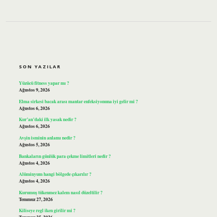
SIDEBAR
SON YAZILAR
Yüzücü fitness yapar mı ?
Ağustos 9, 2026
Elma sirkesi bacak arası mantar enfeksiyonuna iyi gelir mi ?
Ağustos 6, 2026
Kur’an’daki ilk yasak nedir ?
Ağustos 6, 2026
Avşin isminin anlamı nedir ?
Ağustos 5, 2026
Bankaların günlük para çekme limitleri nedir ?
Ağustos 4, 2026
Alüminyum hangi bölgede çıkarılır ?
Ağustos 4, 2026
Kurumuş tükenmez kalem nasıl düzeltilir ?
Temmuz 27, 2026
Kiliseye regl iken girilir mi ?