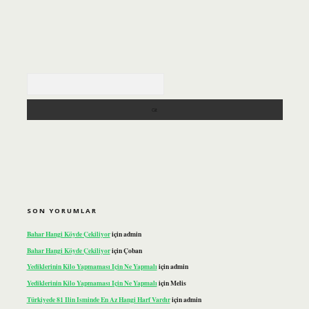
Arama
SON YORUMLAR
Bahar Hangi Köyde Çekiliyor
için
admin
Bahar Hangi Köyde Çekiliyor
için
Çoban
Yediklerinin Kilo Yapmaması Için Ne Yapmalı
için
admin
Yediklerinin Kilo Yapmaması Için Ne Yapmalı
için
Melis
Türkiyede 81 Ilin Isminde En Az Hangi Harf Vardır
için
admin