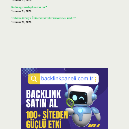
Temmuz 25, 2026
Kadın egemen toplum var mı ?
Temmuz 23, 2026
Trabzon Avrasya Üniversitesi vakıf üniversitesi midir ?
Temmuz 21, 2026