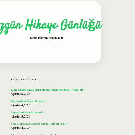
zgün Hikaye Günlüğü
Kendi hikayenle ilham bul!
SIDEBAR
ilbet
SON YAZILAR
Elma sirkesi bacak arası mantar enfeksiyonuna iyi gelir mi ?
Ağustos 6, 2026
Kur’an’daki ilk yasak nedir ?
Ağustos 6, 2026
Avşin isminin anlamı nedir ?
Ağustos 5, 2026
Bankaların günlük para çekme limitleri nedir ?
Ağustos 4, 2026
Alüminyum hangi bölgede çıkarılır ?