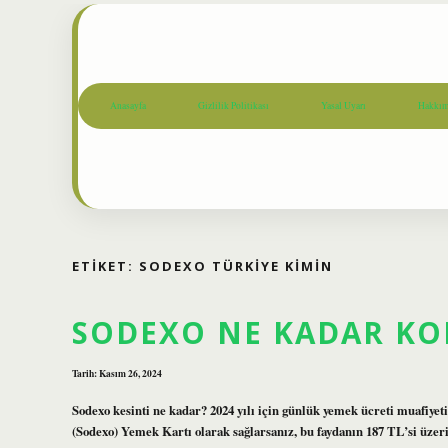
Anasayfa
Gizlilik Politikası
Yasal Uyarı
Hakkım
ETIKET:
SODEXO TÜRKIYE KIMIN
SODEXO NE KADAR KO
Tarih: Kasım 26, 2024
Sodexo kesinti ne kadar? 2024 yılı için günlük yemek ücreti muafiyet
(Sodexo) Yemek Kartı olarak sağlarsanız, bu faydanın 187 TL’si üzer