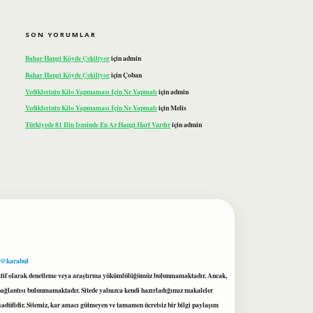
SON YORUMLAR
Bahar Hangi Köyde Çekiliyor
için
admin
Bahar Hangi Köyde Çekiliyor
için
Çoban
Yediklerinin Kilo Yapmaması Için Ne Yapmalı
için
admin
Yediklerinin Kilo Yapmaması Için Ne Yapmalı
için
Melis
Türkiyede 81 Ilin Isminde En Az Hangi Harf Vardır
için
admin
 @karabul
proaktif olarak denetleme veya araştırma yükümlülüğümüz bulunmamaktadır. Ancak,
r bağlantısı bulunmamaktadır. Sitede yalnızca kendi hazırladığımız makaleler
sadüfidir. Sitemiz, kar amacı gütmeyen ve tamamen ücretsiz bir bilgi paylaşım