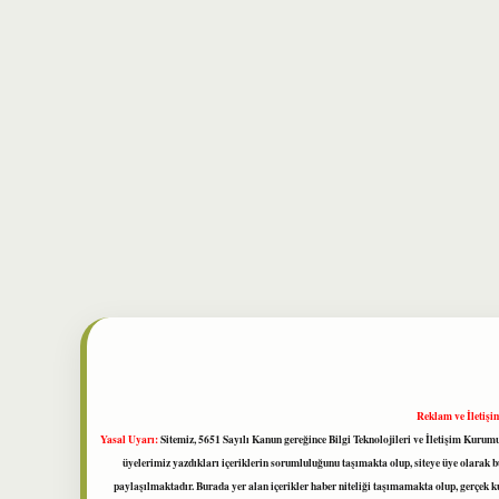
Reklam ve İletişi
Yasal Uyarı:
Sitemiz, 5651 Sayılı Kanun gereğince Bilgi Teknolojileri ve İletişim Kuru
üyelerimiz yazdıkları içeriklerin sorumluluğunu taşımakta olup, siteye üye olarak bu
paylaşılmaktadır. Burada yer alan içerikler haber niteliği taşımamakta olup, gerçek 