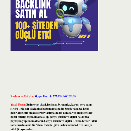
Reklam ve İletişim:
Skype: live:.cid.575569c608265c69
Yasal Uyarı:
Bu internet sitesi, herhangi bir marka, kurum veya şahıs
şirketi ile hiçbir bağlantısı bulunmamaktadır. Sitede yalnızca kendi
hazırladığımız makaleler paylaşılmaktadır. Burada yer alan içerikler
haber niteliği taşımamakta olup, gerçek kurum ve kişiler hakkında
paylaşım yapılmamaktadır. Gerçek kurum ve kişiler ile isim benzerlikleri
tamamen tesadüfidir. Sitemizdeki bilgiler taslak halindedir ve tavsiye
niteliği taşımazlar.