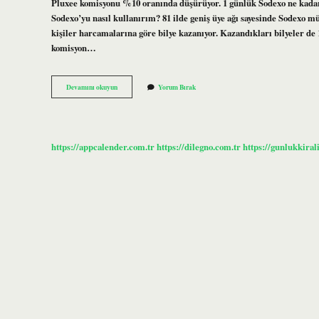
Pluxee komisyonu %10 oranında düşürüyor. 1 günlük Sodexo ne kadar?
Sodexo’yu nasıl kullanırım? 81 ilde geniş üye ağı sayesinde Sodexo m
kişiler harcamalarına göre bilye kazanıyor. Kazandıkları bilyeler de
komisyon…
Sodexo
Devamını okuyun
Yorum Bırak
Ne
Kadar
Komisyon
Alıyor
https://appcalender.com.tr
https://dilegno.com.tr
https://gunlukkiral