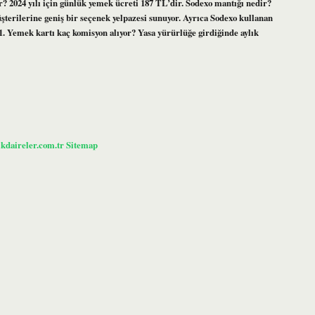
 2024 yılı için günlük yemek ücreti 187 TL’dir. Sodexo mantığı nedir?
üşterilerine geniş bir seçenek yelpazesi sunuyor. Ayrıca Sodexo kullanan
 1. Yemek kartı kaç komisyon alıyor? Yasa yürürlüğe girdiğinde aylık
ikdaireler.com.tr
Sitemap