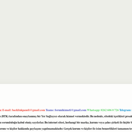
m:
E-mail:
backlinkpaneli@gmail.com
Teams:
forumhizmeti@gmail.com
Whatsapp: 0262 606 0 726
Telegram:
mu (BTK) tarafından onaylanmış bir Yer Sağlayıcı olarak hizmet vermektedir. Bu nedenle, sitedeki içerikleri 
 sorumluluğu kabul etmiş sayılırlar. Bu internet sitesi, herhangi bir marka, kurum veya şahıs şirketi ile hiçbi
kurum ve kişiler hakkında paylaşım yapılmamaktadır. Gerçek kurum ve kişiler ile isim benzerlikleri tamamen te