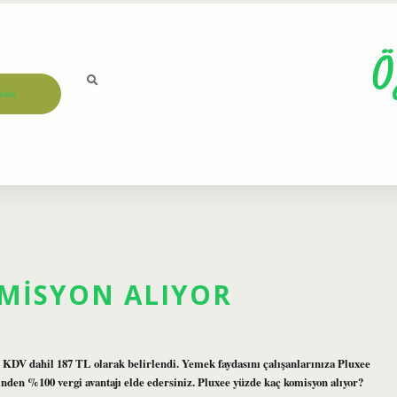
Ö
ızda
MISYON ALIYOR
i KDV dahil 187 TL olarak belirlendi. Yemek faydasını çalışanlarınıza Pluxee
inden %100 vergi avantajı elde edersiniz. Pluxee yüzde kaç komisyon alıyor?