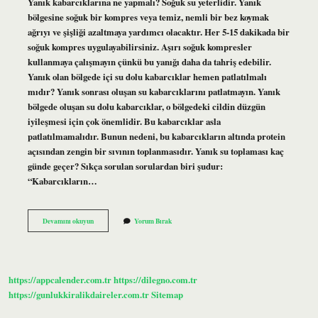
Yanık kabarcıklarına ne yapmalı? Soğuk su yeterlidir. Yanık
bölgesine soğuk bir kompres veya temiz, nemli bir bez koymak
ağrıyı ve şişliği azaltmaya yardımcı olacaktır. Her 5-15 dakikada bir
soğuk kompres uygulayabilirsiniz. Aşırı soğuk kompresler
kullanmaya çalışmayın çünkü bu yanığı daha da tahriş edebilir.
Yanık olan bölgede içi su dolu kabarcıklar hemen patlatılmalı
mıdır? Yanık sonrası oluşan su kabarcıklarını patlatmayın. Yanık
bölgede oluşan su dolu kabarcıklar, o bölgedeki cildin düzgün
iyileşmesi için çok önemlidir. Bu kabarcıklar asla
patlatılmamalıdır. Bunun nedeni, bu kabarcıkların altında protein
açısından zengin bir sıvının toplanmasıdır. Yanık su toplaması kaç
günde geçer? Sıkça sorulan sorulardan biri şudur:
“Kabarcıkların…
Yanıkta
Devamını okuyun
Yorum Bırak
Oluşan
Kabarcıklar
Ne
Zaman
Geçer
https://appcalender.com.tr
https://dilegno.com.tr
https://gunlukkiralikdaireler.com.tr
Sitemap