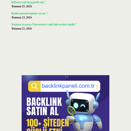
Kiliseye regl iken girilir mi ?
Temmuz 25, 2026
Kadın egemen toplum var mı ?
Temmuz 23, 2026
Trabzon Avrasya Üniversitesi vakıf üniversitesi midir ?
Temmuz 21, 2026