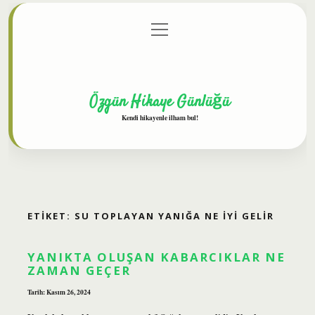
menüyü
Anasayfa
Gizlilik Politikası
Yasal Uyarı
aç
Hakkımızda
Özgün Hikaye Günlüğü
Kendi hikayenle ilham bul!
ETIKET:
SU TOPLAYAN YANIĞA NE IYI GELIR
YANIKTA OLUŞAN KABARCIKLAR NE
ZAMAN GEÇER
Tarih: Kasım 26, 2024