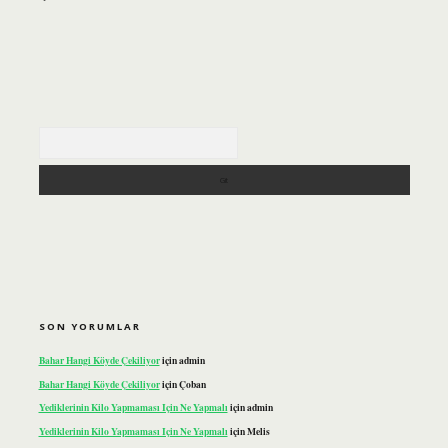
Arama
SON YORUMLAR
Bahar Hangi Köyde Çekiliyor
için
admin
Bahar Hangi Köyde Çekiliyor
için
Çoban
Yediklerinin Kilo Yapmaması Için Ne Yapmalı
için
admin
Yediklerinin Kilo Yapmaması Için Ne Yapmalı
için
Melis