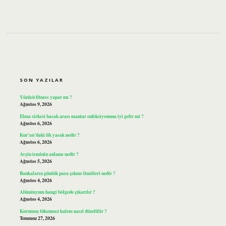
SIDEBAR
SON YAZILAR
Yüzücü fitness yapar mı ?
Ağustos 9, 2026
Elma sirkesi bacak arası mantar enfeksiyonuna iyi gelir mi ?
Ağustos 6, 2026
Kur’an’daki ilk yasak nedir ?
Ağustos 6, 2026
Avşin isminin anlamı nedir ?
Ağustos 5, 2026
Bankaların günlük para çekme limitleri nedir ?
Ağustos 4, 2026
Alüminyum hangi bölgede çıkarılır ?
Ağustos 4, 2026
Kurumuş tükenmez kalem nasıl düzeltilir ?
Temmuz 27, 2026