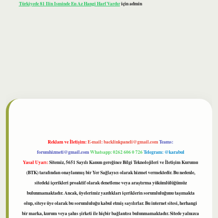
Türkiyede 81 Ilin Isminde En Az Hangi Harf Vardır
için
admin
bet
Reklam ve İletişim:
E-mail:
backlinkpaneli@gmail.com
Teams:
forumhizmeti@gmail.com
Whatsapp: 0262 606 0 726
Telegram: @karabul
Yasal Uyarı:
Sitemiz, 5651 Sayılı Kanun gereğince Bilgi Teknolojileri ve İletişim Kurumu
(BTK) tarafından onaylanmış bir Yer Sağlayıcı olarak hizmet vermektedir. Bu nedenle,
sitedeki içerikleri proaktif olarak denetleme veya araştırma yükümlülüğümüz
bulunmamaktadır. Ancak, üyelerimiz yazdıkları içeriklerin sorumluluğunu taşımakta
olup, siteye üye olarak bu sorumluluğu kabul etmiş sayılırlar. Bu internet sitesi, herhangi
bir marka, kurum veya şahıs şirketi ile hiçbir bağlantısı bulunmamaktadır. Sitede yalnızca