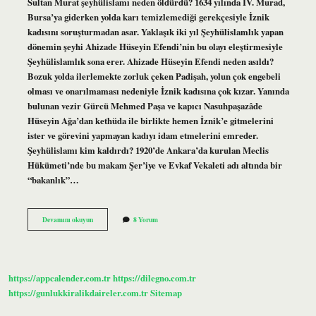
Sultan Murat şeyhülislamı neden öldürdü? 1634 yılında IV. Murad,
Bursa’ya giderken yolda karı temizlemediği gerekçesiyle İznik
kadısını soruşturmadan asar. Yaklaşık iki yıl Şeyhülislamlık yapan
dönemin şeyhi Ahizade Hüseyin Efendi’nin bu olayı eleştirmesiyle
Şeyhülislamlık sona erer. Ahizade Hüseyin Efendi neden asıldı?
Bozuk yolda ilerlemekte zorluk çeken Padişah, yolun çok engebeli
olması ve onarılmaması nedeniyle İznik kadısına çok kızar. Yanında
bulunan vezir Gürcü Mehmed Paşa ve kapıcı Nasuhpaşazâde
Hüseyin Ağa’dan kethüda ile birlikte hemen İznik’e gitmelerini
ister ve görevini yapmayan kadıyı idam etmelerini emreder.
Şeyhülislamı kim kaldırdı? 1920’de Ankara’da kurulan Meclis
Hükümeti’nde bu makam Şer’iye ve Evkaf Vekaleti adı altında bir
“bakanlık”…
Şeyhülislam
Devamını okuyun
8 Yorum
Kim
Öldürdü
https://appcalender.com.tr
https://dilegno.com.tr
https://gunlukkiralikdaireler.com.tr
Sitemap