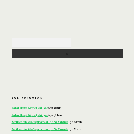
Arama
SON YORUMLAR
Bahar Hangi Köyde Çekiliyor
için
admin
Bahar Hangi Köyde Çekiliyor
için
Çoban
Yediklerinin Kilo Yapmaması Için Ne Yapmalı
için
admin
Yediklerinin Kilo Yapmaması Için Ne Yapmalı
için
Melis