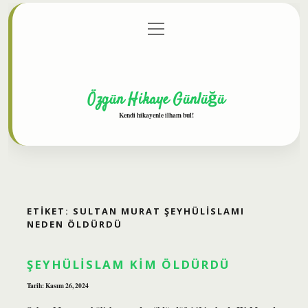
menüyü
Anasayfa
Gizlilik Politikası
Yasal Uyarı
aç
Hakkımızda
Özgün Hikaye Günlüğü
Kendi hikayenle ilham bul!
ETIKET:
SULTAN MURAT ŞEYHÜLISLAMI
NEDEN ÖLDÜRDÜ
ŞEYHÜLISLAM KIM ÖLDÜRDÜ
Tarih: Kasım 26, 2024