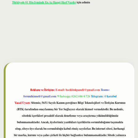
Türkiyede 81 Ilin Isminde En Az Hangi Harf Vardır
için
admin
ilbet
Reklam ve İletişim:
E-mail:
backlinkpaneli@gmail.com
Teams:
forumhizmeti@gmail.com
Whatsapp: 0262 606 0 726
Telegram: @karabul
Yasal Uyarı:
Sitemiz, 5651 Sayılı Kanun gereğince Bilgi Teknolojileri ve İletişim Kurumu
(BTK) tarafından onaylanmış bir Yer Sağlayıcı olarak hizmet vermektedir. Bu nedenle,
sitedeki içerikleri proaktif olarak denetleme veya araştırma yükümlülüğümüz
bulunmamaktadır. Ancak, üyelerimiz yazdıkları içeriklerin sorumluluğunu taşımakta
olup, siteye üye olarak bu sorumluluğu kabul etmiş sayılırlar. Bu internet sitesi, herhangi
bir marka, kurum veya şahıs şirketi ile hiçbir bağlantısı bulunmamaktadır. Sitede yalnızca