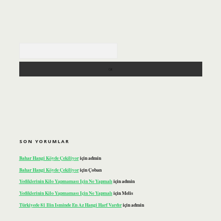
Arama
SON YORUMLAR
Bahar Hangi Köyde Çekiliyor
için
admin
Bahar Hangi Köyde Çekiliyor
için
Çoban
Yediklerinin Kilo Yapmaması Için Ne Yapmalı
için
admin
Yediklerinin Kilo Yapmaması Için Ne Yapmalı
için
Melis
Türkiyede 81 Ilin Isminde En Az Hangi Harf Vardır
için
admin