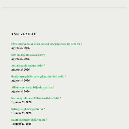
SIDEBAR
SON YAZILAR
Elma sirkesi bacak arası mantar enfeksiyonuna iyi gelir mi ?
Ağustos 6, 2026
Kur’an’daki ilk yasak nedir ?
Ağustos 6, 2026
Avşin isminin anlamı nedir ?
Ağustos 5, 2026
Bankaların günlük para çekme limitleri nedir ?
Ağustos 4, 2026
Alüminyum hangi bölgede çıkarılır ?
Ağustos 4, 2026
Kurumuş tükenmez kalem nasıl düzeltilir ?
Temmuz 27, 2026
Kiliseye regl iken girilir mi ?
Temmuz 25, 2026
Kadın egemen toplum var mı ?
Temmuz 23, 2026