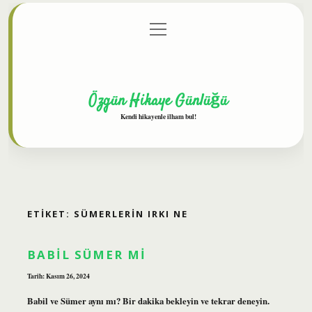
menüyü
Anasayfa
Gizlilik Politikası
Yasal Uyarı
aç
Hakkımızda
Özgün Hikaye Günlüğü
Kendi hikayenle ilham bul!
ETIKET:
SÜMERLERIN IRKI NE
BABIL SÜMER MI
Tarih: Kasım 26, 2024
Babil ve Sümer aynı mı? Bir dakika bekleyin ve tekrar deneyin.