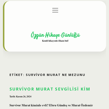
menüyü
Anasayfa
Gizlilik Politikası
Yasal Uyarı
aç
Hakkımızda
Özgün Hikaye Günlüğü
Kendi hikayenle ilham bul!
ETIKET:
SURVIVOR MURAT NE MEZUNU
SURVIVOR MURAT SEVGILISI KIM
Tarih: Kasım 26, 2024
Survivor Murat kiminle evli? Ebru Gündeş ve Murat Özdemir