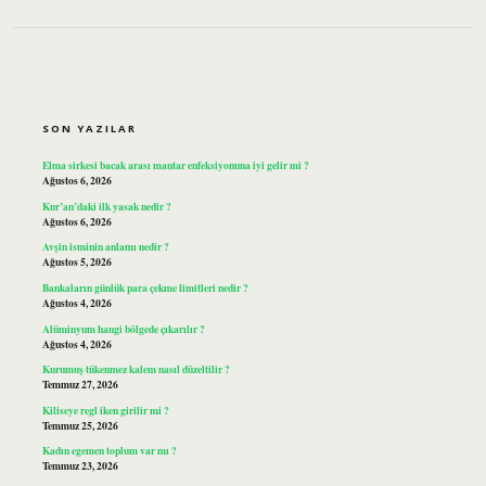
SIDEBAR
SON YAZILAR
Elma sirkesi bacak arası mantar enfeksiyonuna iyi gelir mi ?
Ağustos 6, 2026
Kur’an’daki ilk yasak nedir ?
Ağustos 6, 2026
Avşin isminin anlamı nedir ?
Ağustos 5, 2026
Bankaların günlük para çekme limitleri nedir ?
Ağustos 4, 2026
Alüminyum hangi bölgede çıkarılır ?
Ağustos 4, 2026
Kurumuş tükenmez kalem nasıl düzeltilir ?
Temmuz 27, 2026
Kiliseye regl iken girilir mi ?
Temmuz 25, 2026
Kadın egemen toplum var mı ?
Temmuz 23, 2026