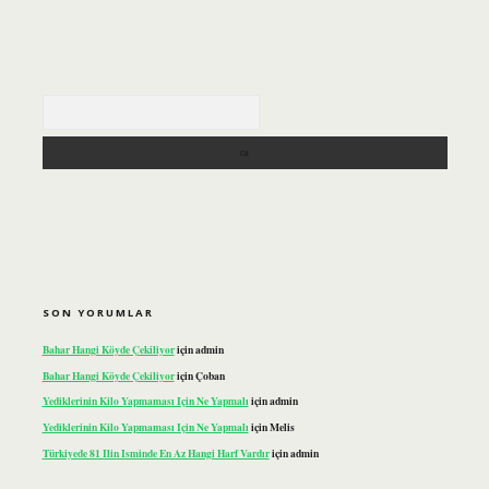
Arama
SON YORUMLAR
Bahar Hangi Köyde Çekiliyor
için
admin
Bahar Hangi Köyde Çekiliyor
için
Çoban
Yediklerinin Kilo Yapmaması Için Ne Yapmalı
için
admin
Yediklerinin Kilo Yapmaması Için Ne Yapmalı
için
Melis
Türkiyede 81 Ilin Isminde En Az Hangi Harf Vardır
için
admin