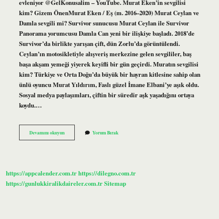
evleniyor @GelKonusalim – YouTube. Murat Eken’in sevgilisi
kim? Gizem ÖnenMurat Eken / Eş (m. 2016–2020) Murat Ceylan ve
Damla sevgili mi? Survivor sunucusu Murat Ceylan ile Survivor
Panorama yorumcusu Damla Can yeni bir ilişkiye başladı. 2018’de
Survivor’da birlikte yarışan çift, dün Zorlu’da görüntülendi.
Ceylan’ın motosikletiyle alışveriş merkezine gelen sevgililer, baş
başa akşam yemeği yiyerek keyifli bir gün geçirdi. Muratın sevgilisi
kim? Türkiye ve Orta Doğu’da büyük bir hayran kitlesine sahip olan
ünlü oyuncu Murat Yıldırım, Faslı güzel İmane Elbani’ye aşık oldu.
Sosyal medya paylaşımları, çiftin bir süredir aşk yaşadığını ortaya
koydu.…
Survivor
Devamını okuyun
Yorum Bırak
Murat
Sevgilisi
Kim
https://appcalender.com.tr
https://dilegno.com.tr
https://gunlukkiralikdaireler.com.tr
Sitemap