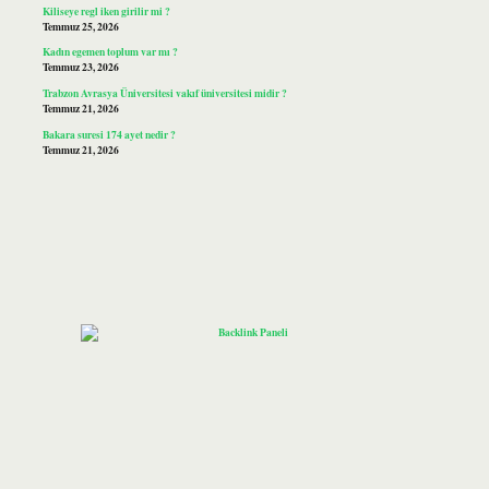
Kiliseye regl iken girilir mi ?
Temmuz 25, 2026
Kadın egemen toplum var mı ?
Temmuz 23, 2026
Trabzon Avrasya Üniversitesi vakıf üniversitesi midir ?
Temmuz 21, 2026
Bakara suresi 174 ayet nedir ?
Temmuz 21, 2026