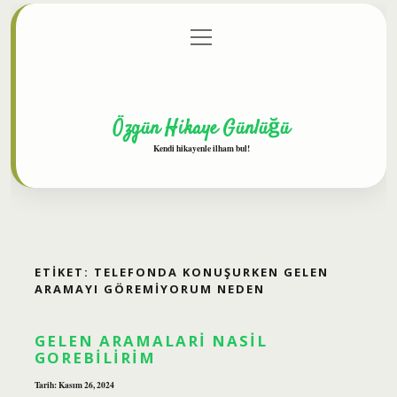
menüyü
Anasayfa
Gizlilik Politikası
Yasal Uyarı
aç
Hakkımızda
Özgün Hikaye Günlüğü
Kendi hikayenle ilham bul!
ETIKET:
TELEFONDA KONUŞURKEN GELEN
ARAMAYI GÖREMIYORUM NEDEN
GELEN ARAMALARI NASIL
GOREBILIRIM
Tarih: Kasım 26, 2024