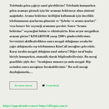
Telefonda gelen çağrıyı nasıl görebilirim? Telefonda konuşurken
gelen aramayı görmek için bir aramayı beklemeye alma yöntemi
aşağıdadır. Arama bekletme özelliğini kullanmak için öncelikle
telefonunuzun ayarlarına gitmeniz ve “Şebeke ve arama ayarları”
veya benzer bir seçeneği aramanız gerekir. Sonra “Arama
bekletme” seçeneğini bulun ve etkinleştirin. Kim arıyor meşgulken
arayanı görme? KIMARIYOR yazıp 2200’e gönderebilirsiniz.
Servisinizi aktifleştirdikten sonra meşgul olduğunuz sırada bir
çağrı aldığınızda cep telefonunuza KimCall mesajları gelecektir.
Karşı tarafın meşgul olduğunu nasıl anlarız? Diğer taraf başka
biriyle konuşurken, otomatik olarak bilgilendirilirsiniz. Bu mesaj
genellikle şöyle der: “Aradığınız numara şu anda meşgul. Bip
sesinden sonra mesajınızı bırakabilirsiniz.” Bu sesli mesajı
duyduğunuzda,…
Gelen
Devamını okuyun
Yorum Bırak
Aramalari
Nasil
Gorebilirim
https://appcalender.com.tr
https://dilegno.com.tr