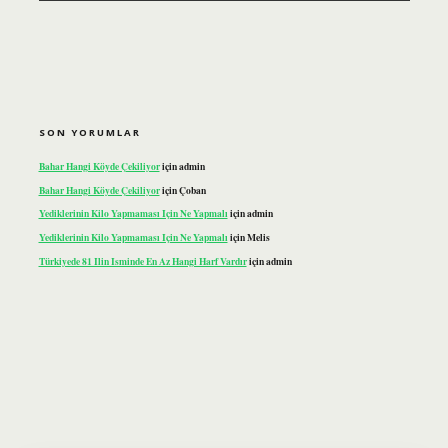
SON YORUMLAR
Bahar Hangi Köyde Çekiliyor
için
admin
Bahar Hangi Köyde Çekiliyor
için
Çoban
Yediklerinin Kilo Yapmaması Için Ne Yapmalı
için
admin
Yediklerinin Kilo Yapmaması Için Ne Yapmalı
için
Melis
Türkiyede 81 Ilin Isminde En Az Hangi Harf Vardır
için
admin
ilbet