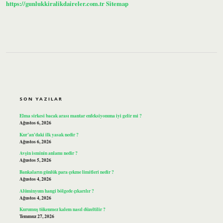
https://gunlukkiralikdaireler.com.tr
Sitemap
SIDEBAR
SON YAZILAR
Elma sirkesi bacak arası mantar enfeksiyonuna iyi gelir mi ?
Ağustos 6, 2026
Kur’an’daki ilk yasak nedir ?
Ağustos 6, 2026
Avşin isminin anlamı nedir ?
Ağustos 5, 2026
Bankaların günlük para çekme limitleri nedir ?
Ağustos 4, 2026
Alüminyum hangi bölgede çıkarılır ?
Ağustos 4, 2026
Kurumuş tükenmez kalem nasıl düzeltilir ?
Temmuz 27, 2026