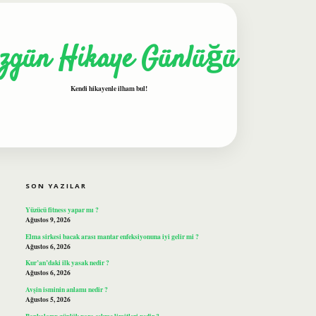
zgün Hikaye Günlüğü
Kendi hikayenle ilham bul!
SIDEBAR
ilbet
SON YAZILAR
Yüzücü fitness yapar mı ?
Ağustos 9, 2026
Elma sirkesi bacak arası mantar enfeksiyonuna iyi gelir mi ?
Ağustos 6, 2026
Kur’an’daki ilk yasak nedir ?
Ağustos 6, 2026
Avşin isminin anlamı nedir ?
Ağustos 5, 2026
Bankaların günlük para çekme limitleri nedir ?