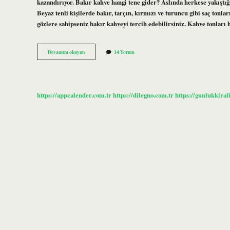
kazandırıyor. Bakır kahve hangi tene gider? Aslında herkese yakıştığı 
Beyaz tenli kişilerde bakır, tarçın, kırmızı ve turuncu gibi saç tonla
gözlere sahipseniz bakır kahveyi tercih edebilirsiniz. Kahve tonları
Tarçın
Devamını okuyun
14 Yorum
Kahve
Hangi
Tene
Yakışır
https://appcalender.com.tr
https://dilegno.com.tr
https://gunlukkiral