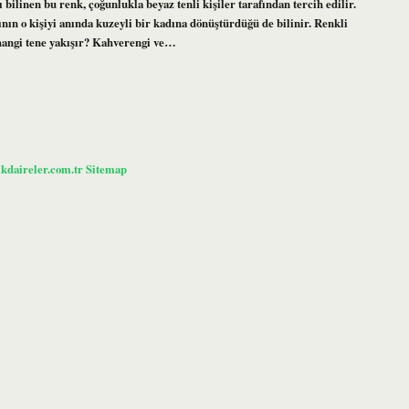
bilinen bu renk, çoğunlukla beyaz tenli kişiler tarafından tercih edilir.
rının o kişiyi anında kuzeyli bir kadına dönüştürdüğü de bilinir. Renkli
 hangi tene yakışır? Kahverengi ve…
ikdaireler.com.tr
Sitemap