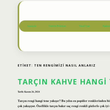
Anasayfa
Gizlilik Politikası
Yasal Uyarı
Hakkım
ETIKET:
TEN RENGIMIZI NASIL ANLARIZ
TARÇIN KAHVE HANGI 
Tarih: Kasım 26, 2024
Tarçın rengi hangi tene yakışır? Bu yılın en popüler renklerinden bir
çok yakışıyor. Özellikle tarçın bakır saç rengi renkli gözlerle çok 