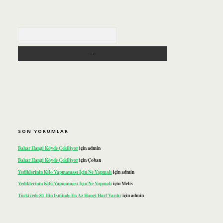
Arama
SON YORUMLAR
Bahar Hangi Köyde Çekiliyor
için
admin
Bahar Hangi Köyde Çekiliyor
için
Çoban
Yediklerinin Kilo Yapmaması Için Ne Yapmalı
için
admin
Yediklerinin Kilo Yapmaması Için Ne Yapmalı
için
Melis
Türkiyede 81 Ilin Isminde En Az Hangi Harf Vardır
için
admin