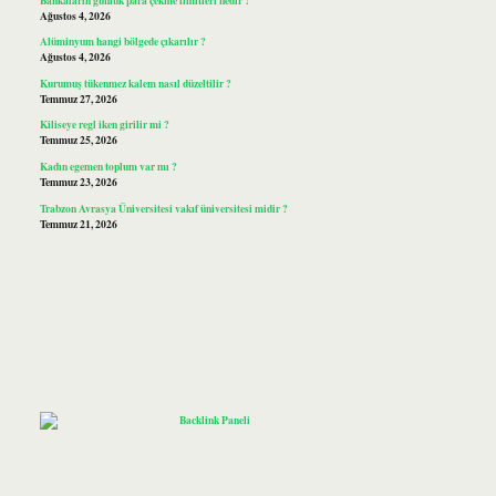
Ağustos 4, 2026
Alüminyum hangi bölgede çıkarılır ?
Ağustos 4, 2026
Kurumuş tükenmez kalem nasıl düzeltilir ?
Temmuz 27, 2026
Kiliseye regl iken girilir mi ?
Temmuz 25, 2026
Kadın egemen toplum var mı ?
Temmuz 23, 2026
Trabzon Avrasya Üniversitesi vakıf üniversitesi midir ?
Temmuz 21, 2026