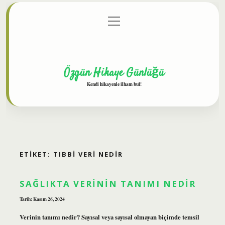
menüyü
Anasayfa
Gizlilik Politikası
Yasal Uyarı
aç
Hakkımızda
Özgün Hikaye Günlüğü
Kendi hikayenle ilham bul!
ETIKET:
TIBBI VERI NEDIR
SAĞLIKTA VERININ TANIMI NEDIR
Tarih: Kasım 26, 2024
Verinin tanımı nedir? Sayısal veya sayısal olmayan biçimde temsil