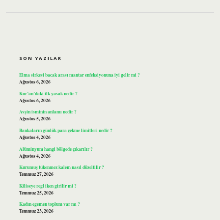
SIDEBAR
SON YAZILAR
Elma sirkesi bacak arası mantar enfeksiyonuna iyi gelir mi ?
Ağustos 6, 2026
Kur’an’daki ilk yasak nedir ?
Ağustos 6, 2026
Avşin isminin anlamı nedir ?
Ağustos 5, 2026
Bankaların günlük para çekme limitleri nedir ?
Ağustos 4, 2026
Alüminyum hangi bölgede çıkarılır ?
Ağustos 4, 2026
Kurumuş tükenmez kalem nasıl düzeltilir ?
Temmuz 27, 2026
Kiliseye regl iken girilir mi ?
Temmuz 25, 2026
Kadın egemen toplum var mı ?
Temmuz 23, 2026