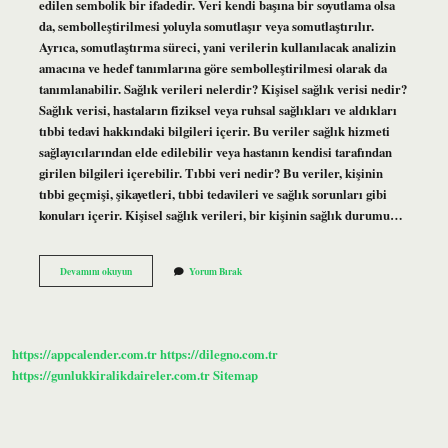
edilen sembolik bir ifadedir. Veri kendi başına bir soyutlama olsa
da, sembolleştirilmesi yoluyla somutlaşır veya somutlaştırılır.
Ayrıca, somutlaştırma süreci, yani verilerin kullanılacak analizin
amacına ve hedef tanımlarına göre sembolleştirilmesi olarak da
tanımlanabilir. Sağlık verileri nelerdir? Kişisel sağlık verisi nedir?
Sağlık verisi, hastaların fiziksel veya ruhsal sağlıkları ve aldıkları
tıbbi tedavi hakkındaki bilgileri içerir. Bu veriler sağlık hizmeti
sağlayıcılarından elde edilebilir veya hastanın kendisi tarafından
girilen bilgileri içerebilir. Tıbbi veri nedir? Bu veriler, kişinin
tıbbi geçmişi, şikayetleri, tıbbi tedavileri ve sağlık sorunları gibi
konuları içerir. Kişisel sağlık verileri, bir kişinin sağlık durumu…
Sağlıkta
Devamını okuyun
Yorum Bırak
Verinin
Tanımı
Nedir
https://appcalender.com.tr
https://dilegno.com.tr
https://gunlukkiralikdaireler.com.tr
Sitemap