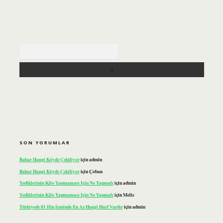
Arama
SON YORUMLAR
Bahar Hangi Köyde Çekiliyor
için
admin
Bahar Hangi Köyde Çekiliyor
için
Çoban
Yediklerinin Kilo Yapmaması Için Ne Yapmalı
için
admin
Yediklerinin Kilo Yapmaması Için Ne Yapmalı
için
Melis
Türkiyede 81 Ilin Isminde En Az Hangi Harf Vardır
için
admin