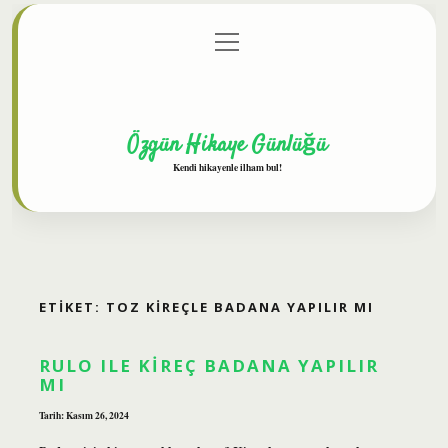
menüyü
Anasayfa
Gizlilik Politikası
Yasal Uyarı
aç
Hakkımızda
Özgün Hikaye Günlüğü
Kendi hikayenle ilham bul!
ETIKET:
TOZ KIREÇLE BADANA YAPILIR MI
RULO ILE KIREÇ BADANA YAPILIR
MI
Tarih: Kasım 26, 2024