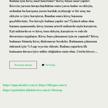
Badana için kireç nasıl hazırlanır? Kireç boyası nasıl yapılır:
Kirecin yarısını kovaya koyduktan sonra yarısı kadar su ekleyin,
ardından bu karışıma yarım bardak zeytinyağı ve bir avuç tuz
ekleyin ve iyice karıştırın. Bundan sonra kireç boyasına
geçebilirsiniz. Toz kireçle badana yapılır mı? Üçüncü adım olan
boyama aşamasında, kireç tozunu yeterli miktarda suyla karıştırın.
Eşit miktarda su ve kireç tozu ekleyin, karıştırın ve rulo ile
duvarınıza uygulayın. Kireç boya çıkmaması için ne yapmalı? Kireç
badanası Sönmüş kireç dinlenmeye bırakılır. Badananın çıkmasını
önlemek için %3 şap veya tuz eklenir. Badana yaparken ilk
katmanın duvara iyice nüfuz ettiğinden emin olun. 1 torba kirece…
Rulo
Devamını okuyun
10 Yorum
Ile
Kireç
Badana
Yapılır
Mı
https://appcalender.com.tr
https://dilegno.com.tr
https://gunlukkiralikdaireler.com.tr
Sitemap