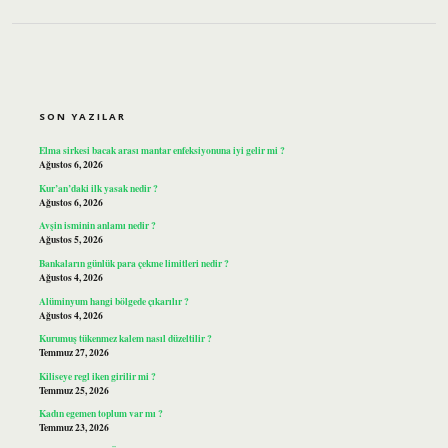
SIDEBAR
SON YAZILAR
Elma sirkesi bacak arası mantar enfeksiyonuna iyi gelir mi ?
Ağustos 6, 2026
Kur’an’daki ilk yasak nedir ?
Ağustos 6, 2026
Avşin isminin anlamı nedir ?
Ağustos 5, 2026
Bankaların günlük para çekme limitleri nedir ?
Ağustos 4, 2026
Alüminyum hangi bölgede çıkarılır ?
Ağustos 4, 2026
Kurumuş tükenmez kalem nasıl düzeltilir ?
Temmuz 27, 2026
Kiliseye regl iken girilir mi ?
Temmuz 25, 2026
Kadın egemen toplum var mı ?
Temmuz 23, 2026