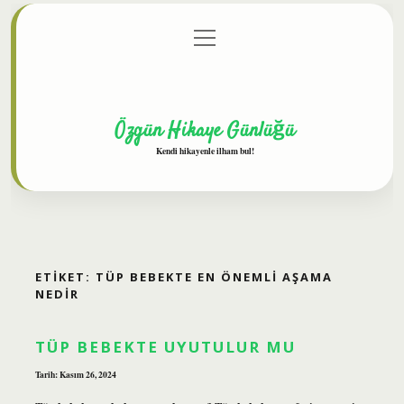
menüyü
Anasayfa
Gizlilik Politikası
Yasal Uyarı
aç
Hakkımızda
Özgün Hikaye Günlüğü
Kendi hikayenle ilham bul!
ETIKET:
TÜP BEBEKTE EN ÖNEMLI AŞAMA
NEDIR
TÜP BEBEKTE UYUTULUR MU
Tarih: Kasım 26, 2024