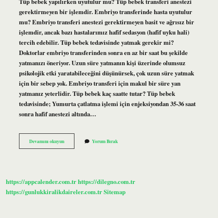
Tüp bebek yapılırken uyutulur mu? Tüp bebek transferi anestezi
gerektirmeyen bir işlemdir. Embriyo transferinde hasta uyutulur
mu? Embriyo transferi anestezi gerektirmeyen basit ve ağrısız bir
işlemdir, ancak bazı hastalarımız hafif sedasyon (hafif uyku hali)
tercih edebilir. Tüp bebek tedavisinde yatmak gerekir mi?
Doktorlar embriyo transferinden sonra en az bir saat bu şekilde
yatmanızı öneriyor. Uzun süre yatmanın kişi üzerinde olumsuz
psikolojik etki yaratabileceğini düşünürsek, çok uzun süre yatmak
için bir sebep yok. Embriyo transferi için makul bir süre yan
yatmanız yeterlidir. Tüp bebek kaç saatte tutar? Tüp bebek
tedavisinde; Yumurta çatlatma işlemi için enjeksiyondan 35-36 saat
sonra hafif anestezi altında…
Tüp
Devamını okuyun
Yorum Bırak
Bebekte
Uyutulur
Mu
https://appcalender.com.tr
https://dilegno.com.tr
https://gunlukkiralikdaireler.com.tr
Sitemap