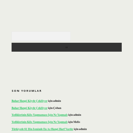
Arama
SON YORUMLAR
Bahar Hangi Köyde Çekiliyor
için
admin
Bahar Hangi Köyde Çekiliyor
için
Çoban
Yediklerinin Kilo Yapmaması Için Ne Yapmalı
için
admin
Yediklerinin Kilo Yapmaması Için Ne Yapmalı
için
Melis
Türkiyede 81 Ilin Isminde En Az Hangi Harf Vardır
için
admin