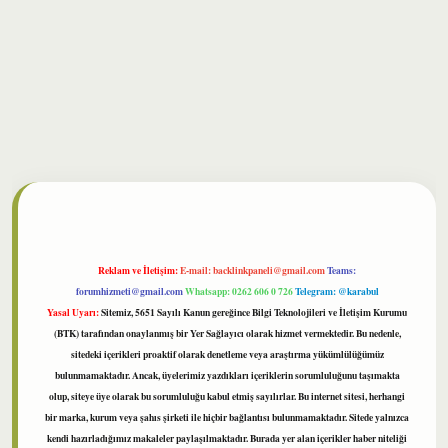
bet
Reklam ve İletişim:
E-mail:
backlinkpaneli@gmail.com
Teams:
forumhizmeti@gmail.com
Whatsapp: 0262 606 0 726
Telegram: @karabul
Yasal Uyarı:
Sitemiz, 5651 Sayılı Kanun gereğince Bilgi Teknolojileri ve İletişim Kurumu
(BTK) tarafından onaylanmış bir Yer Sağlayıcı olarak hizmet vermektedir. Bu nedenle,
sitedeki içerikleri proaktif olarak denetleme veya araştırma yükümlülüğümüz
bulunmamaktadır. Ancak, üyelerimiz yazdıkları içeriklerin sorumluluğunu taşımakta
olup, siteye üye olarak bu sorumluluğu kabul etmiş sayılırlar. Bu internet sitesi, herhangi
bir marka, kurum veya şahıs şirketi ile hiçbir bağlantısı bulunmamaktadır. Sitede yalnızca
kendi hazırladığımız makaleler paylaşılmaktadır. Burada yer alan içerikler haber niteliği