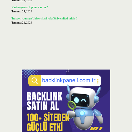
Temmuz 25, 2026
Kadın egemen toplum var mı ?
Temmuz 23, 2026
Trabzon Avrasya Üniversitesi vakıf üniversitesi midir ?
Temmuz 21, 2026