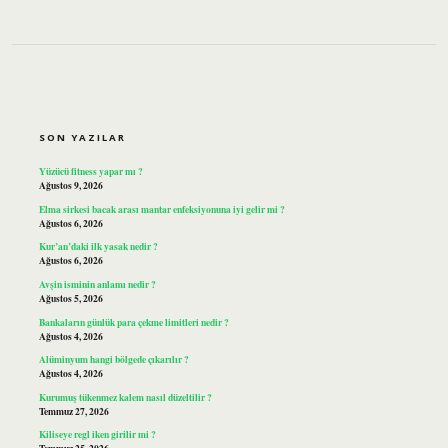
SIDEBAR
SON YAZILAR
Yüzücü fitness yapar mı ?
Ağustos 9, 2026
Elma sirkesi bacak arası mantar enfeksiyonuna iyi gelir mi ?
Ağustos 6, 2026
Kur’an’daki ilk yasak nedir ?
Ağustos 6, 2026
Avşin isminin anlamı nedir ?
Ağustos 5, 2026
Bankaların günlük para çekme limitleri nedir ?
Ağustos 4, 2026
Alüminyum hangi bölgede çıkarılır ?
Ağustos 4, 2026
Kurumuş tükenmez kalem nasıl düzeltilir ?
Temmuz 27, 2026
Kiliseye regl iken girilir mi ?