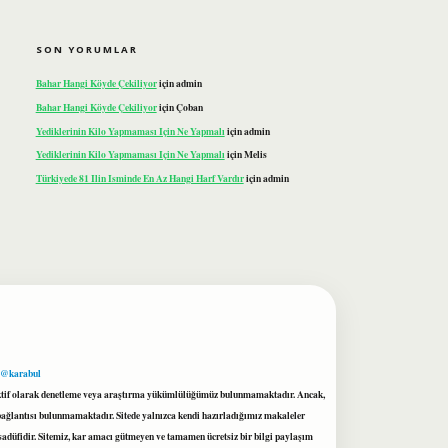
SON YORUMLAR
Bahar Hangi Köyde Çekiliyor
için
admin
Bahar Hangi Köyde Çekiliyor
için
Çoban
Yediklerinin Kilo Yapmaması Için Ne Yapmalı
için
admin
Yediklerinin Kilo Yapmaması Için Ne Yapmalı
için
Melis
Türkiyede 81 Ilin Isminde En Az Hangi Harf Vardır
için
admin
 @karabul
proaktif olarak denetleme veya araştırma yükümlülüğümüz bulunmamaktadır. Ancak,
r bağlantısı bulunmamaktadır. Sitede yalnızca kendi hazırladığımız makaleler
sadüfidir. Sitemiz, kar amacı gütmeyen ve tamamen ücretsiz bir bilgi paylaşım