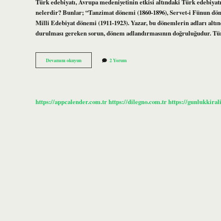
Türk edebiyatı, Avrupa medeniyetinin etkisi altındaki Türk edebiyat
nelerdir? Bunlar; “Tanzimat dönemi (1860-1896), Servet-i Fünun dönem
Milli Edebiyat dönemi (1911-1923). Yazar, bu dönemlerin adları altı
durulması gereken sorun, dönem adlandırmasının doğruluğudur. Tü
Türk
Devamını okuyun
2 Yorum
Edebiyatının
Dönemleri
Nelerdir
https://appcalender.com.tr
https://dilegno.com.tr
https://gunlukkiral