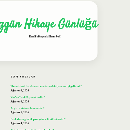
zgün Hikaye Günlüğü
Kendi hikayenle ilham bul!
SIDEBAR
ilbet
SON YAZILAR
Elma sirkesi bacak arası mantar enfeksiyonuna iyi gelir mi ?
Ağustos 6, 2026
Kur’an’daki ilk yasak nedir ?
Ağustos 6, 2026
Avşin isminin anlamı nedir ?
Ağustos 5, 2026
Bankaların günlük para çekme limitleri nedir ?
Ağustos 4, 2026
Alüminyum hangi bölgede çıkarılır ?