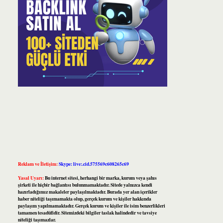
Reklam ve İletişim:
Skype: live:.cid.575569c608265c69
Yasal Uyarı:
Bu internet sitesi, herhangi bir marka, kurum veya şahıs
şirketi ile hiçbir bağlantısı bulunmamaktadır. Sitede yalnızca kendi
hazırladığımız makaleler paylaşılmaktadır. Burada yer alan içerikler
haber niteliği taşımamakta olup, gerçek kurum ve kişiler hakkında
paylaşım yapılmamaktadır. Gerçek kurum ve kişiler ile isim benzerlikleri
tamamen tesadüfidir. Sitemizdeki bilgiler taslak halindedir ve tavsiye
niteliği taşımazlar.