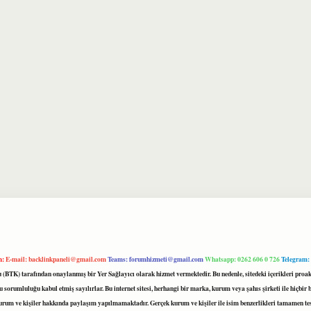
m:
E-mail:
backlinkpaneli@gmail.com
Teams:
forumhizmeti@gmail.com
Whatsapp: 0262 606 0 726
Telegram:
mu (BTK) tarafından onaylanmış bir Yer Sağlayıcı olarak hizmet vermektedir. Bu nedenle, sitedeki içerikleri 
 sorumluluğu kabul etmiş sayılırlar. Bu internet sitesi, herhangi bir marka, kurum veya şahıs şirketi ile hiçbi
kurum ve kişiler hakkında paylaşım yapılmamaktadır. Gerçek kurum ve kişiler ile isim benzerlikleri tamamen te