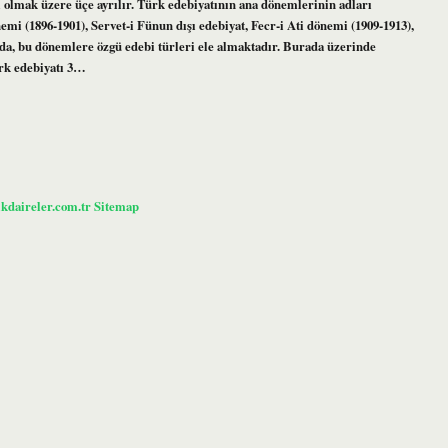
ı olmak üzere üçe ayrılır. Türk edebiyatının ana dönemlerinin adları
i (1896-1901), Servet-i Fünun dışı edebiyat, Fecr-i Ati dönemi (1909-1913),
nda, bu dönemlere özgü edebi türleri ele almaktadır. Burada üzerinde
rk edebiyatı 3…
ikdaireler.com.tr
Sitemap