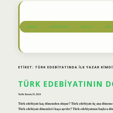
Anasayfa
Gizlilik Politikası
Yasal Uyarı
Hakkım
ETIKET:
TÜRK EDEBIYATINDA ILK YAZAR KIMD
TÜRK EDEBIYATININ 
Tarih: Kasım 25, 2024
Türk edebiyatı kaç dönemden oluşur? Türk edebiyatı üç ana döneme ay
Türk edebiyatı dönemleri kaça ayrılır? Türk edebiyatının başlıca dön