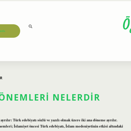
Ö
ızda
IR
DÖNEMLERI NELERDIR
rılır: Türk edebiyatı sözlü ve yazılı olmak üzere iki ana döneme ayrılır.
emleri; İslamiyet öncesi Türk edebiyatı, İslam medeniyetinin etkisi altındaki