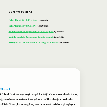
SON YORUMLAR
Bahar Hangi Köyde Çekiliyor
için
admin
Bahar Hangi Köyde Çekiliyor
için
Çoban
Yediklerinin Kilo Yapmaması Için Ne Yapmalı
için
admin
Yediklerinin Kilo Yapmaması Için Ne Yapmalı
için
Melis
Türkiyede 81 Ilin Isminde En Az Hangi Harf Vardır
için
admin
 @karabul
proaktif olarak denetleme veya araştırma yükümlülüğümüz bulunmamaktadır. Ancak,
r bağlantısı bulunmamaktadır. Sitede yalnızca kendi hazırladığımız makaleler
sadüfidir. Sitemiz, kar amacı gütmeyen ve tamamen ücretsiz bir bilgi paylaşım