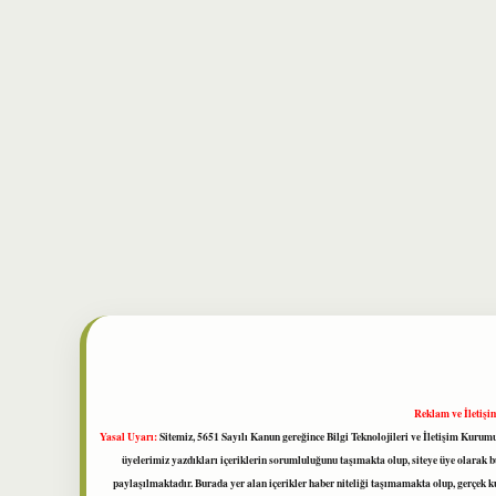
Reklam ve İletişi
Yasal Uyarı:
Sitemiz, 5651 Sayılı Kanun gereğince Bilgi Teknolojileri ve İletişim Kuru
üyelerimiz yazdıkları içeriklerin sorumluluğunu taşımakta olup, siteye üye olarak bu
paylaşılmaktadır. Burada yer alan içerikler haber niteliği taşımamakta olup, gerçek 