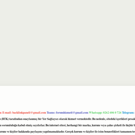
m:
E-mail:
backlinkpaneli@gmail.com
Teams:
forumhizmeti@gmail.com
Whatsapp: 0262 606 0 726
Telegram:
mu (BTK) tarafından onaylanmış bir Yer Sağlayıcı olarak hizmet vermektedir. Bu nedenle, sitedeki içerikleri 
 sorumluluğu kabul etmiş sayılırlar. Bu internet sitesi, herhangi bir marka, kurum veya şahıs şirketi ile hiçbi
kurum ve kişiler hakkında paylaşım yapılmamaktadır. Gerçek kurum ve kişiler ile isim benzerlikleri tamamen te