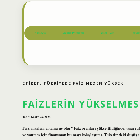
Anasayfa
Gizlilik Politikası
Yasal Uyarı
Hakkım
ETIKET:
TÜRKIYEDE FAIZ NEDEN YÜKSEK
FAIZLERIN YÜKSELMES
Tarih: Kasım 26, 2024
Faiz oranları artarsa ne olur? Faiz oranları yükseltildiğinde, tasarr
ve yatırım için finansman bulmayı kolaylaştırır. Tüketimdeki düşüş e