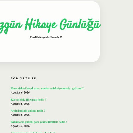
zgün Hikaye Günlüğü
Kendi hikayenle ilham bul!
SIDEBAR
ilbet
SON YAZILAR
Elma sirkesi bacak arası mantar enfeksiyonuna iyi gelir mi ?
Ağustos 6, 2026
Kur’an’daki ilk yasak nedir ?
Ağustos 6, 2026
Avşin isminin anlamı nedir ?
Ağustos 5, 2026
Bankaların günlük para çekme limitleri nedir ?
Ağustos 4, 2026
Alüminyum hangi bölgede çıkarılır ?