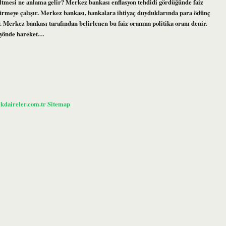
eltmesi ne anlama gelir? Merkez bankası enflasyon tehdidi gördüğünde faiz
üşürmeye çalışır. Merkez bankası, bankalara ihtiyaç duyduklarında para ödünç
. Merkez bankası tarafından belirlenen bu faiz oranına politika oranı denir.
rs yönde hareket…
ikdaireler.com.tr
Sitemap