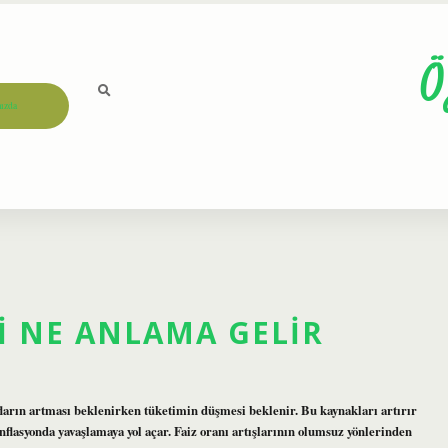
Ö
ızda
I NE ANLAMA GELIR
ufların artması beklenirken tüketimin düşmesi beklenir. Bu kaynakları artırır
nflasyonda yavaşlamaya yol açar. Faiz oranı artışlarının olumsuz yönlerinden