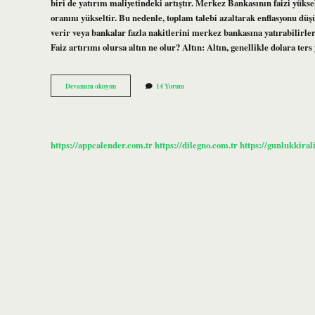
biri de yatırım maliyetindeki artıştır. Merkez Bankasının faizi yüks
oranını yükseltir. Bu nedenle, toplam talebi azaltarak enflasyonu d
verir veya bankalar fazla nakitlerini merkez bankasına yatırabilirler
Faiz artırımı olursa altın ne olur? Altın: Altın, genellikle dolara te
Faizlerin
Devamını okuyun
14 Yorum
Yükselmesi
Ne
Anlama
Gelir
https://appcalender.com.tr
https://dilegno.com.tr
https://gunlukkiral