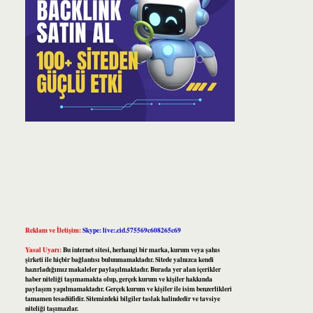
Reklam ve İletişim:
Skype: live:.cid.575569c608265c69
Yasal Uyarı:
Bu internet sitesi, herhangi bir marka, kurum veya şahıs
şirketi ile hiçbir bağlantısı bulunmamaktadır. Sitede yalnızca kendi
hazırladığımız makaleler paylaşılmaktadır. Burada yer alan içerikler
haber niteliği taşımamakta olup, gerçek kurum ve kişiler hakkında
paylaşım yapılmamaktadır. Gerçek kurum ve kişiler ile isim benzerlikleri
tamamen tesadüfidir. Sitemizdeki bilgiler taslak halindedir ve tavsiye
niteliği taşımazlar.