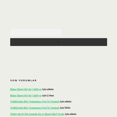
Arama
SON YORUMLAR
Bahar Hangi Köyde Çekiliyor
için
admin
Bahar Hangi Köyde Çekiliyor
için
Çoban
Yediklerinin Kilo Yapmaması Için Ne Yapmalı
için
admin
Yediklerinin Kilo Yapmaması Için Ne Yapmalı
için
Melis
Türkiyede 81 Ilin Isminde En Az Hangi Harf Vardır
için
admin