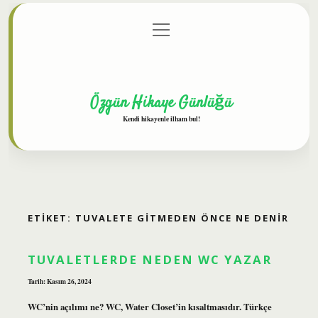
menüyü
Anasayfa
Gizlilik Politikası
Yasal Uyarı
aç
Hakkımızda
Özgün Hikaye Günlüğü
Kendi hikayenle ilham bul!
ETIKET:
TUVALETE GITMEDEN ÖNCE NE DENIR
TUVALETLERDE NEDEN WC YAZAR
Tarih: Kasım 26, 2024
WC’nin açılımı ne? WC, Water Closet’in kısaltmasıdır. Türkçe