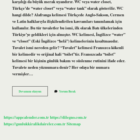
karşılığı da büyük merak uyandırır. WC veya water closet,
Türkçe’de “water closet” veya “water tank” olarak gösterilir. WC
hangi dilde? Alafranga kelimesi Türkçede Anglo-Sakson, Cermen
ve Latin halklarıyla ilişkilendirilen kavramları tanımlamak için
kullanılır. Bu tür tuvaletler bu ismi, ilk olarak Batı ülkelerinden
Türkiye’ye geldikleri için almıştır. WC kelimesi, İngilizce “water”
ve “closet” (Eski İngilizce “helâ”) kelimelerinin kısaltmasıdır.
Tuvalet ismi nereden gelir? “Tuvalet” kelimesi Fransızca kökenli
bir kelimedir ve orijinal hali “toilet”tir. Fransızcada “toilet”
kelimesi bir kişinin günlük bakım ve süslenme rutinini ifade eder.
Tuvalete neden yüznumara denir? Her odaya bir numara
vermişler…
Tuvaletlerde
Devamını okuyun
Yorum Bırak
Neden
Wc
Yazar
https://appcalender.com.tr
https://dilegno.com.tr
https://gunlukkiralikdaireler.com.tr
Sitemap