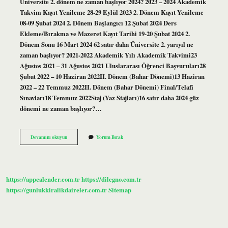
Üniversite 2. dönem ne zaman başlıyor 2024? 2023 – 2024 Akademik
Takvim Kayıt Yenileme 28-29 Eylül 2023 2. Dönem Kayıt Yenileme
08-09 Şubat 2024 2. Dönem Başlangıcı 12 Şubat 2024 Ders
Ekleme/Bırakma ve Mazeret Kayıt Tarihi 19-20 Şubat 2024 2.
Dönem Sonu 16 Mart 2024 62 satır daha Üniversite 2. yarıyıl ne
zaman başlıyor? 2021-2022 Akademik Yılı Akademik Takvimi23
Ağustos 2021 – 31 Ağustos 2021 Uluslararası Öğrenci Başvuruları28
Şubat 2022 – 10 Haziran 2022II. Dönem (Bahar Dönemi)13 Haziran
2022 – 22 Temmuz 2022II. Dönem (Bahar Dönemi) Final/Telafi
Sınavları18 Temmuz 2022Staj (Yaz Stajları)16 satır daha 2024 güz
dönemi ne zaman başlıyor?…
Üniversite
Devamını okuyun
Yorum Bırak
Ikinci
Dönem
Ne
Zaman
Başlıyor
https://appcalender.com.tr
https://dilegno.com.tr
https://gunlukkiralikdaireler.com.tr
Sitemap