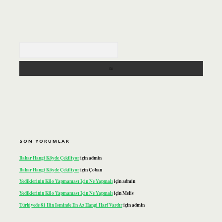
Arama
SON YORUMLAR
Bahar Hangi Köyde Çekiliyor
için
admin
Bahar Hangi Köyde Çekiliyor
için
Çoban
Yediklerinin Kilo Yapmaması Için Ne Yapmalı
için
admin
Yediklerinin Kilo Yapmaması Için Ne Yapmalı
için
Melis
Türkiyede 81 Ilin Isminde En Az Hangi Harf Vardır
için
admin