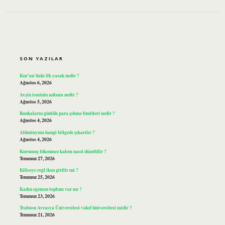
SIDEBAR
SON YAZILAR
Kur’an’daki ilk yasak nedir ?
Ağustos 6, 2026
Avşin isminin anlamı nedir ?
Ağustos 5, 2026
Bankaların günlük para çekme limitleri nedir ?
Ağustos 4, 2026
Alüminyum hangi bölgede çıkarılır ?
Ağustos 4, 2026
Kurumuş tükenmez kalem nasıl düzeltilir ?
Temmuz 27, 2026
Kiliseye regl iken girilir mi ?
Temmuz 25, 2026
Kadın egemen toplum var mı ?
Temmuz 23, 2026
Trabzon Avrasya Üniversitesi vakıf üniversitesi midir ?
Temmuz 21, 2026