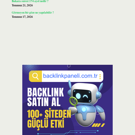
Bakara suresi 174 ayet nedir ?
Temmuz 21, 2026
Görmeyen bir göze ne yapılabilir ?
Temmuz 17, 2026