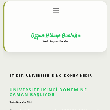
menüyü
Anasayfa
Gizlilik Politikası
Yasal Uyarı
aç
Hakkımızda
Özgün Hikaye Günlüğü
Kendi hikayenle ilham bul!
ETIKET:
ÜNIVERSITE IKINCI DÖNEM NEDIR
ÜNIVERSITE IKINCI DÖNEM NE
ZAMAN BAŞLIYOR
Tarih: Kasım 26, 2024