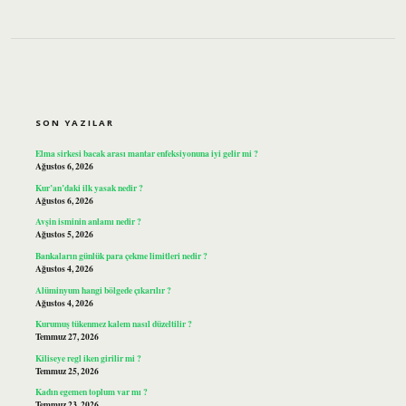
SIDEBAR
SON YAZILAR
Elma sirkesi bacak arası mantar enfeksiyonuna iyi gelir mi ?
Ağustos 6, 2026
Kur’an’daki ilk yasak nedir ?
Ağustos 6, 2026
Avşin isminin anlamı nedir ?
Ağustos 5, 2026
Bankaların günlük para çekme limitleri nedir ?
Ağustos 4, 2026
Alüminyum hangi bölgede çıkarılır ?
Ağustos 4, 2026
Kurumuş tükenmez kalem nasıl düzeltilir ?
Temmuz 27, 2026
Kiliseye regl iken girilir mi ?
Temmuz 25, 2026
Kadın egemen toplum var mı ?
Temmuz 23, 2026