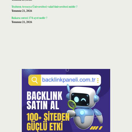
Trabzon Avrasya Üniversitesi vakıf üniversitesi midir ?
Temmuz 21, 2026
Bakara suresi 174 ayet nedir ?
Temmuz 21, 2026