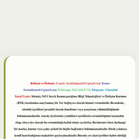
bet
Reklam ve İletişim:
E-mail:
backlinkpaneli@gmail.com
Teams:
forumhizmeti@gmail.com
Whatsapp: 0262 606 0 726
Telegram: @karabul
Yasal Uyarı:
Sitemiz, 5651 Sayılı Kanun gereğince Bilgi Teknolojileri ve İletişim Kurumu
(BTK) tarafından onaylanmış bir Yer Sağlayıcı olarak hizmet vermektedir. Bu nedenle,
sitedeki içerikleri proaktif olarak denetleme veya araştırma yükümlülüğümüz
bulunmamaktadır. Ancak, üyelerimiz yazdıkları içeriklerin sorumluluğunu taşımakta
olup, siteye üye olarak bu sorumluluğu kabul etmiş sayılırlar. Bu internet sitesi, herhangi
bir marka, kurum veya şahıs şirketi ile hiçbir bağlantısı bulunmamaktadır. Sitede yalnızca
kendi hazırladığımız makaleler paylaşılmaktadır. Burada yer alan içerikler haber niteliği