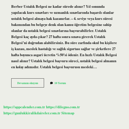
Berber Ustalık Belgesi ne kadar sürede alınır? Yıl sonunda
yapılacak kurs sınavları ve uzmanlık sınavlarında başarılı olanlar
ustalık belgesi almaya hak kazanırlar. – 4. seviye veya kurs süresi
bakımından bu belgeye denk olan kamu öğretim belgesine sahip
olanlar da ustalık belgesi sınavlarına başvurabilirler. Ustalık
Belgesi kaç ayda çıkar? 27 hafta sonra sınava girerek Ustalık
Belgesi’ni doğrudan alabilirsiniz. Bu süre zarfında okul bu kişilere
iş kazası, meslek hastalığı ve sağlık sigortası sağlar ve şirketlere 27
hafta boyunca asgari ücretin %50’si ödenir. En hızlı Ustalık Belgesi
nasıl alınır? Ustalık belgesi başvuru süreci, ustalık belgesi almanın
en kolay adımıdır. Ustalık belgesi başvurusu mesleki…
Berber
Devamını okuyun
10 Yorum
Ustalık
Belgesi
Kaç
Ayda
Alınır
https://appcalender.com.tr
https://dilegno.com.tr
https://gunlukkiralikdaireler.com.tr
Sitemap