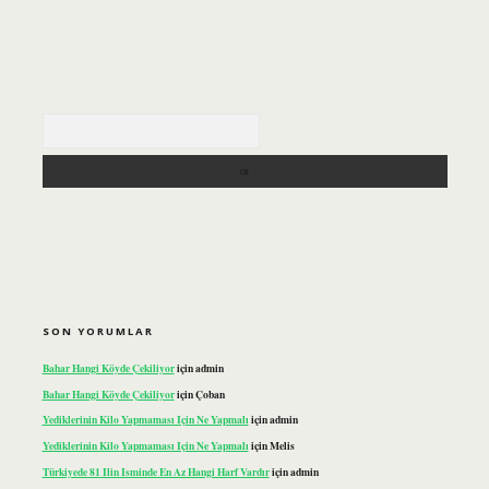
Arama
SON YORUMLAR
Bahar Hangi Köyde Çekiliyor
için
admin
Bahar Hangi Köyde Çekiliyor
için
Çoban
Yediklerinin Kilo Yapmaması Için Ne Yapmalı
için
admin
Yediklerinin Kilo Yapmaması Için Ne Yapmalı
için
Melis
Türkiyede 81 Ilin Isminde En Az Hangi Harf Vardır
için
admin