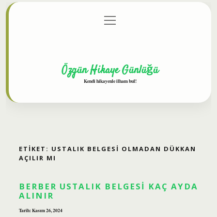
menüyü
Anasayfa
Gizlilik Politikası
Yasal Uyarı
aç
Hakkımızda
Özgün Hikaye Günlüğü
Kendi hikayenle ilham bul!
ETIKET:
USTALIK BELGESI OLMADAN DÜKKAN
AÇILIR MI
BERBER USTALIK BELGESI KAÇ AYDA
ALINIR
Tarih: Kasım 26, 2024