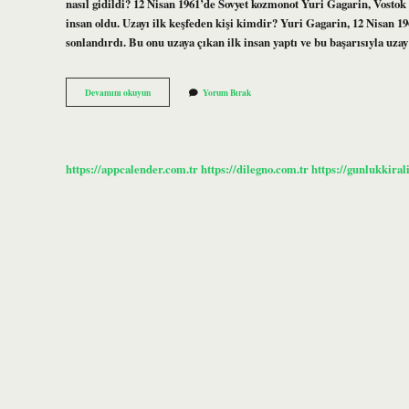
nasıl gidildi? 12 Nisan 1961’de Sovyet kozmonot Yuri Gagarin, Vostok
insan oldu. Uzayı ilk keşfeden kişi kimdir? Yuri Gagarin, 12 Nisan 
sonlandırdı. Bu onu uzaya çıkan ilk insan yaptı ve bu başarısıyla uzay
Uzay
Devamını okuyun
Yorum Bırak
Nasıl
Keşfedilmiştir
https://appcalender.com.tr
https://dilegno.com.tr
https://gunlukkiral