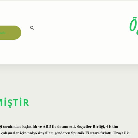
Ö
ızda
MIŞTIR
ği tarafından başlatıldı ve ABD ile devam etti. Sovyetler Birliği, 4 Ekim
alışmalar için radyo sinyalleri gönderen Sputnik I’i uzaya fırlattı. Uzaya ilk