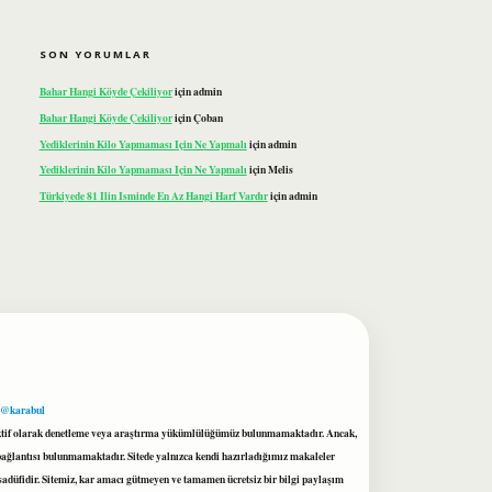
SON YORUMLAR
Bahar Hangi Köyde Çekiliyor
için
admin
Bahar Hangi Köyde Çekiliyor
için
Çoban
Yediklerinin Kilo Yapmaması Için Ne Yapmalı
için
admin
Yediklerinin Kilo Yapmaması Için Ne Yapmalı
için
Melis
Türkiyede 81 Ilin Isminde En Az Hangi Harf Vardır
için
admin
 @karabul
proaktif olarak denetleme veya araştırma yükümlülüğümüz bulunmamaktadır. Ancak,
r bağlantısı bulunmamaktadır. Sitede yalnızca kendi hazırladığımız makaleler
sadüfidir. Sitemiz, kar amacı gütmeyen ve tamamen ücretsiz bir bilgi paylaşım