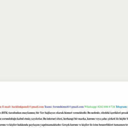
m:
E-mail:
backlinkpaneli@gmail.com
Teams:
forumhizmeti@gmail.com
Whatsapp: 0262 606 0 726
Telegram:
mu (BTK) tarafından onaylanmış bir Yer Sağlayıcı olarak hizmet vermektedir. Bu nedenle, sitedeki içerikleri 
 sorumluluğu kabul etmiş sayılırlar. Bu internet sitesi, herhangi bir marka, kurum veya şahıs şirketi ile hiçbi
kurum ve kişiler hakkında paylaşım yapılmamaktadır. Gerçek kurum ve kişiler ile isim benzerlikleri tamamen te