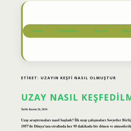
Anasayfa
Gizlilik Politikası
Yasal Uyarı
Hakkım
ETIKET:
UZAYIN KEŞFI NASIL OLMUŞTUR
UZAY NASIL KEŞFEDIL
Tarih: Kasım 26, 2024
Uzay araştırmaları nasıl başladı? İlk uzay çalışmaları Sovyetler Birli
1957’de Dünya’nın etrafında her 95 dakikada bir dönen ve atmosferik ç