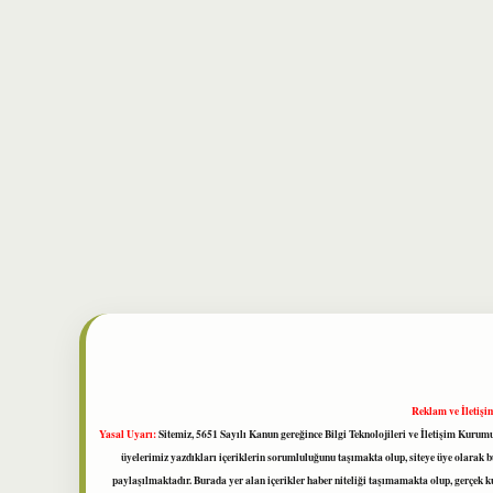
Reklam ve İletişi
Yasal Uyarı:
Sitemiz, 5651 Sayılı Kanun gereğince Bilgi Teknolojileri ve İletişim Kuru
üyelerimiz yazdıkları içeriklerin sorumluluğunu taşımakta olup, siteye üye olarak bu
paylaşılmaktadır. Burada yer alan içerikler haber niteliği taşımamakta olup, gerçek 