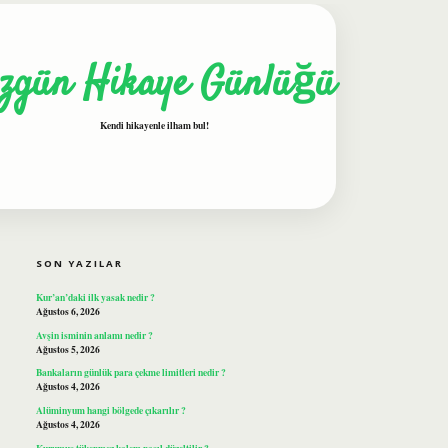
zgün Hikaye Günlüğü
Kendi hikayenle ilham bul!
SIDEBAR
ilbet
SON YAZILAR
Kur’an’daki ilk yasak nedir ?
Ağustos 6, 2026
Avşin isminin anlamı nedir ?
Ağustos 5, 2026
Bankaların günlük para çekme limitleri nedir ?
Ağustos 4, 2026
Alüminyum hangi bölgede çıkarılır ?
Ağustos 4, 2026
Kurumuş tükenmez kalem nasıl düzeltilir ?