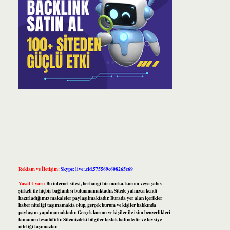
Reklam ve İletişim:
Skype: live:.cid.575569c608265c69
Yasal Uyarı:
Bu internet sitesi, herhangi bir marka, kurum veya şahıs
şirketi ile hiçbir bağlantısı bulunmamaktadır. Sitede yalnızca kendi
hazırladığımız makaleler paylaşılmaktadır. Burada yer alan içerikler
haber niteliği taşımamakta olup, gerçek kurum ve kişiler hakkında
paylaşım yapılmamaktadır. Gerçek kurum ve kişiler ile isim benzerlikleri
tamamen tesadüfidir. Sitemizdeki bilgiler taslak halindedir ve tavsiye
niteliği taşımazlar.