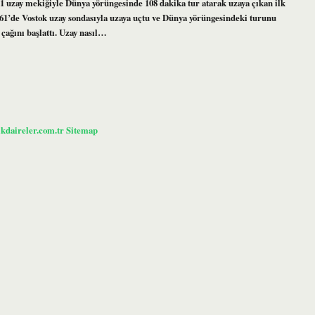
 1 uzay mekiğiyle Dünya yörüngesinde 108 dakika tur atarak uzaya çıkan ilk
1961’de Vostok uzay sondasıyla uzaya uçtu ve Dünya yörüngesindeki turunu
 çağını başlattı. Uzay nasıl…
ikdaireler.com.tr
Sitemap